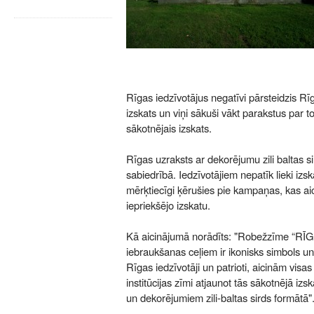
Rīgas iedzīvotājus negatīvi pārsteidzis R
izskats un viņi sākuši vākt parakstus par to
sākotnējais izskats.
Rīgas uzraksts ar dekorējumu zili baltas s
sabiedrībā. Iedzīvotājiem nepatīk lieki izsk
mērķtiecīgi ķērušies pie kampaņas, kas ai
iepriekšējo izskatu.
Kā aicinājumā norādīts: "Robežzīme “RĪGA
iebraukšanas ceļiem ir ikonisks simbols u
Rīgas iedzīvotāji un patrioti, aicinām visa
institūcijas zīmi atjaunot tās sākotnējā iz
un dekorējumiem zili-baltas sirds formātā"