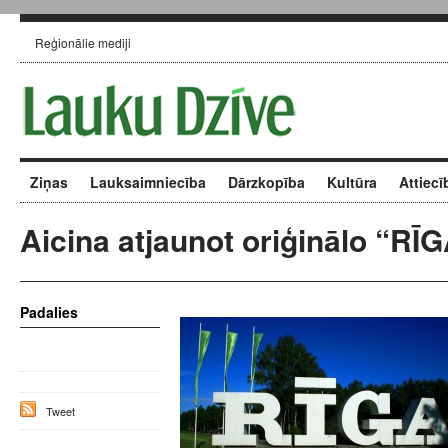
Reģionālie mediji
Ziņas
Lauksaimniecība
Dārzkopība
Kultūra
Attiecī
Aicina atjaunot oriģinālo “RĪG
Padalies
Tweet