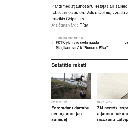
Par zīmes atjaunošanu iestājas arī sabiedrī
robežzīmes autors Valdis Celms, vizuālā ž
mūziķis Shipsi u.c.
Atslēgas vārdi:
Rīga
Iepriekšējais raksts
FKTK piemēro soda naudu
La
Meļņikam un AS ''Remars-Rīga''
Saistītie raksti
02/10/2012
04/01/2012
Fotoradaru darbību
ZM neredz iesp
cer atjaunot jau
atjaunot cukura
šonedēļ
ražošanu Latvij