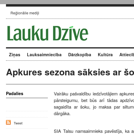
Reģionālie mediji
Ziņas
Lauksaimniecība
Dārzkopība
Kultūra
Attiecī
Apkures sezona sāksies ar š
Padalies
Vairāku pašvaldību iedzīvotājiem apkure
pārsteigumu, bet būs arī tādas apdzīvo
sagaidīta ar šoku, jo maksa par siltume
dārgāka.
Tweet
SIA Talsu namsaimnieks pavēstīja, ka a