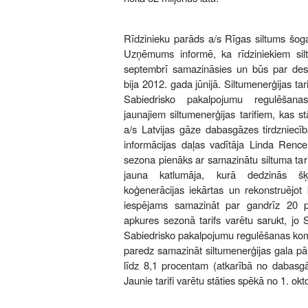
Rīdzinieku parāds a/s Rīgas siltums šogad
Uzņēmums informē, ka rīdziniekiem sil
septembrī samazināsies un būs par de
bija 2012. gada jūnijā. Siltumenerģijas tar
Sabiedrisko pakalpojumu regulēšanas 
jaunajiem siltumenerģijas tarifiem, kas s
a/s Latvijas gāze dabasgāzes tirdzniec
informācijas daļas vadītāja Linda Rence
sezona pienāks ar samazinātu siltuma tarif
jauna katlumāja, kurā dedzinās šķ
koģenerācijas iekārtas un rekonstruējot k
iespējams samazināt par gandrīz 20 p
apkures sezonā tarifs varētu sarukt, jo
Sabiedrisko pakalpojumu regulēšanas komis
paredz samazināt siltumenerģijas gala pār
līdz 8,1 procentam (atkarībā no dabasgāz
Jaunie tarifi varētu stāties spēkā no 1. okt