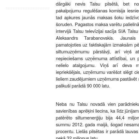
dārgāki nevis Talsu pilsētā, bet n
pakalpojumu regulēšanas komisija iesnieg
tad apkures jaunās maksas šoku iedzīvotā
šoruden. Pagastos maksa varētu palielinā
intervijā Talsu televīzijai sacīja SIA Tal
Aleksandrs Tarabanovskis. Jaunais 
pamatojoties uz faktiskajām izmaksām pē
siltumuzņēmumu pārstāvji, arī viņš a
nepieciešams uzņēmuma attīstībai, un p
nelielo atalgojumu. Viņš arī deva mā
iepriekšējais, uzņēmumu varēšot slēgt cie
lieliem zaudējumiem uzņēmums pastāvēt ne
palikuši parādā 90 000 latu.
Neba nu Talsu novadā vien parādnieku
savienības aprēķini liecina, ka līdz jūnija
patērēto siltumenerģiju bija 44,4 miljo
summu 2012. gada maijā, šogad nesama
procentu. Lielās pilsētas ir parādā lauva
nekā 32 miljonus latu.