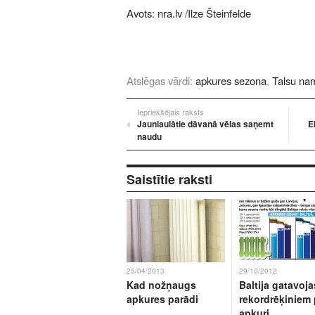
Avots:
nra.lv
/Ilze Šteinfelde
Atslēgas vārdi:
apkures sezona
,
Talsu na
Iepriekšējais raksts
Jaunlaulātie dāvanā vēlas saņemt
E
naudu
Saistītie raksti
25/04/2013
29/10/2012
Kad nožņaugs
Baltija gatavoja
apkures parādi
rekordrēķiniem 
apkuri