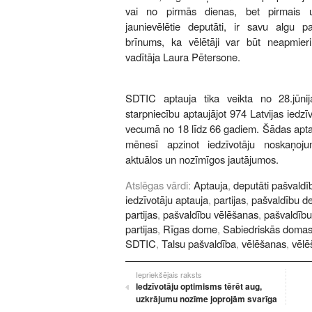
vai no pirmās dienas, bet pirmais 
jaunievēlētie deputāti, ir savu algu 
brīnums, ka vēlētāji var būt neapmieri
vadītāja Laura Pētersone.
SDTIC aptauja tika veikta no 28.jūnija
starpniecību aptaujājot 974 Latvijas iedz
vecumā no 18 līdz 66 gadiem. Šādas aptau
mēnesī apzinot iedzīvotāju noskaņoju
aktuālos un nozīmīgos jautājumos.
Atslēgas vārdi:
Aptauja
,
deputāti pašvaldī
iedzīvotāju aptauja
,
partijas
,
pašvaldību de
partijas
,
pašvaldību vēlēšanas
,
pašvaldību
partijas
,
Rīgas dome
,
Sabiedriskās domas 
SDTIC
,
Talsu pašvaldība
,
vēlēšanas
,
vēlē
Iepriekšējais raksts
Iedzīvotāju optimisms tērēt aug,
uzkrājumu nozīme joprojām svarīga