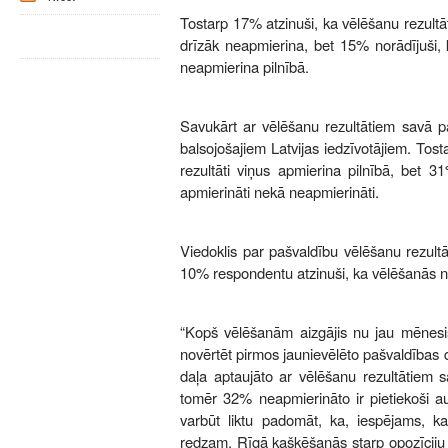
Tostarp 17% atzinuši, ka vēlēšanu rezultā
drīzāk neapmierina, bet 15% norādījuši, 
neapmierina pilnībā.
Savukārt ar vēlēšanu rezultātiem savā p
balsojošajiem Latvijas iedzīvotājiem. Tos
rezultāti viņus apmierina pilnībā, bet 3
apmierināti nekā neapmierināti.
Viedoklis par pašvaldību vēlēšanu rezult
10% respondentu atzinuši, ka vēlēšanās n
“Kopš vēlēšanām aizgājis nu jau mēnesis,
novērtēt pirmos jaunievēlēto pašvaldības d
daļa aptaujāto ar vēlēšanu rezultātiem s
tomēr 32% neapmierināto ir pietiekoši au
varbūt liktu padomāt, ka, iespējams, ka
redzam, Rīgā kašķēšanās starp opozīciju u