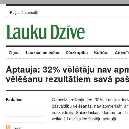
Reģionālie mediji
Ziņas
Lauksaimniecība
Dārzkopība
Kultūra
Attiecī
Aptauja: 32% vēlētāju nav apm
vēlēšanu rezultātiem savā pa
Padalies
Gandrīz trešdaļa jeb 32% Latvijas iedzī
pašvaldību vēlēšanās, nav apmierināti ar
noskaidrots Sabiedriskās domas un ti
veiktajā Latvijas iedzīvotāju aptaujā.
Tweet