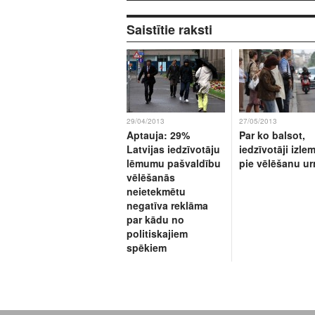
Saistītie raksti
29/04/2013
27/05/2013
Aptauja: 29%
Par ko balsot,
Latvijas iedzīvotāju
iedzīvotāji izle
lēmumu pašvaldību
pie vēlēšanu u
vēlēšanās
neietekmētu
negatīva reklāma
par kādu no
politiskajiem
spēkiem