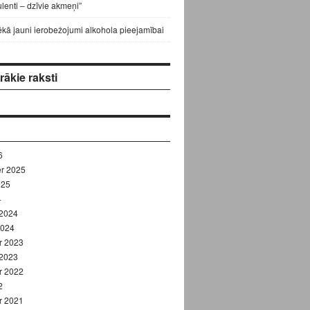
lenti – dzīvie akmeņi”
ēkā jauni ierobežojumi alkohola pieejamībai
ākie raksti
6
r 2025
025
4
 2024
2024
r 2023
 2023
r 2022
2
r 2021