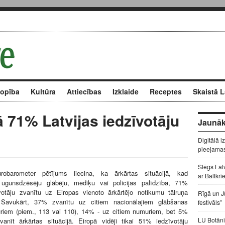
kopība
Kultūra
Attiecības
Izklaide
Receptes
Skaistā L
ā 71% Latvijas iedzīvotāju
Jaunāk
Digitālā i
pieejama
Slēgs Lat
robarometer pētījums liecina, ka ārkārtas situācijā, kad
ar Baltkri
ugunsdzēsēju glābēju, mediķu vai policijas palīdzība, 71%
īvotāju zvanītu uz Eiropas vienoto ārkārtējo notikumu tālruņa
Rīgā un J
Savukārt, 37% zvanītu uz citiem nacionālajiem glābšanas
festivāls”
riem (piem., 113 vai 110), 14% - uz citiem numuriem, bet 5%
LU Botāni
vanīt ārkārtas situācijā. Eiropā vidēji tikai 51% iedzīvotāju