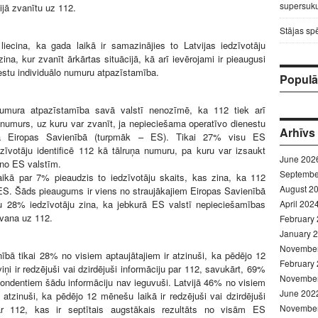
supersuku
ijā zvanītu uz 112.
Stājas sp
liecina, ka gada laikā ir samazinājies to Latvijas iedzīvotāju
ina, kur zvanīt ārkārtas situācijā, kā arī ievērojami ir pieaugusi
estu individuālo numuru atpazīstamība.
Populār
umura atpazīstamība savā valstī nenozīmē, ka 112 tiek arī
ā numurs, uz kuru var zvanīt, ja nepieciešama operatīvo dienestu
Arhīvs
sā Eiropas Savienībā (turpmāk – ES). Tikai 27% visu ES
dzīvotāju identificē 112 kā tālruņa numuru, pa kuru var izsaukt
June 202
 no ES valstīm.
Septembe
aikā par 7% pieaudzis to iedzīvotāju skaits, kas zina, ka 112
August 2
ES. Šāds pieaugums ir viens no straujākajiem Eiropas Savienībā
 28% iedzīvotāju zina, ka jebkurā ES valstī nepieciešamības
April 202
zvana uz 112.
February
January 
Novembe
ībā tikai 28% no visiem aptaujātajiem ir atzinuši, ka pēdējo 12
February
iņi ir redzējuši vai dzirdējuši informāciju par 112, savukārt, 69%
Novembe
ondentiem šādu informāciju nav ieguvuši. Latvijā 46% no visiem
June 202
atzinuši, ka pēdējo 12 mēnešu laikā ir redzējuši vai dzirdējuši
Novembe
ar 112, kas ir septītais augstākais rezultāts no visām ES