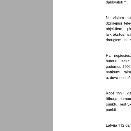
dalībvalstīm.
No visiem apt
dzirdējuši tel
objektiem, 
laikrakstos, s
draugiem un k
Par nepiecieš
numuru sāka 
padomes 1991.g
notikumu tālr
uzdeva nodroši
Kopš 1997. ga
tālruņa numur
punktu restruk
punkti.
Latvijā 112 da