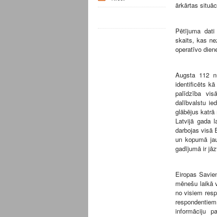
ārkārtas situāc
Pētījuma dati 
skaits, kas nez
operatīvo dien
Augsta 112 n
identificēts k
palīdzība vi
dalībvalstu ie
glābējus katrā
Latvijā gada l
darbojas visā 
un kopumā jau
gadījumā ir jā
Eiropas Savien
mēnešu laikā v
no visiem resp
respondentiem 
informāciju p