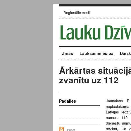
Reģionālie mediji
Ziņas
Lauksaimniecība
Dārz
Ārkārtas situācij
zvanītu uz 112
Padalies
Jaunākais Eu
nepieciešama 
Latvijas iedz
numuru 112. 
dienestu numu
nezina, kur z
Tweet