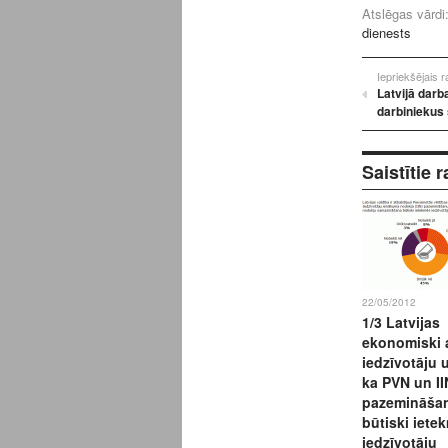
Atslēgas vārdi
dienests
Iepriekšējais 
Latvijā darb
darbiniekus 
Saistītie r
22/05/2012
1/3 Latvijas
ekonomiski 
iedzīvotāju 
ka PVN un II
pazemināša
būtiski iete
iedzīvotāju