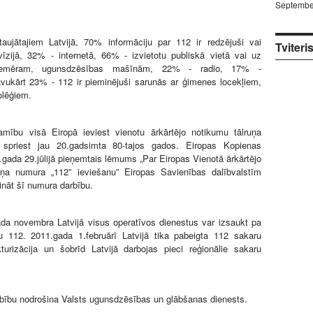
Septembe
aujātajiem Latvijā, 70% informāciju par 112 ir redzējuši vai
Tviteri
evīzijā, 32% - internetā, 66% - izvietotu publiskā vietā vai uz
piemēram, ugunsdzēsības mašīnām, 22% - radio, 17% -
avukārt 23% - 112 ir pieminējuši sarunās ar ģimenes locekļiem,
olēģiem.
amību visā Eiropā ieviest vienotu ārkārtējo notikumu tālruņa
spriest jau 20.gadsimta 80-tajos gados. Eiropas Kopienas
ada 29.jūlijā pieņemtais lēmums „Par Eiropas Vienotā ārkārtējo
uņa numura „112” ieviešanu” Eiropas Savienības dalībvalstīm
nāt šī numura darbību.
da novembra Latvijā visus operatīvos dienestus var izsaukt pa
u 112. 2011.gada 1.februārī Latvijā tika pabeigta 112 sakaru
turizācija un šobrīd Latvijā darbojas pieci reģionālie sakaru
rbību nodrošina Valsts ugunsdzēsības un glābšanas dienests.