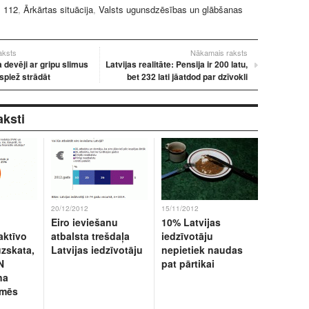
:
112
,
Ārkārtas situācija
,
Valsts ugunsdzēsības un glābšanas
raksts
Nākamais raksts
a devēji ar gripu slimus
Latvijas realitāte: Pensija ir 200 latu,
spiež strādāt
bet 232 lati jāatdod par dzīvokli
aksti
20/12/2012
15/11/2012
Eiro ieviešanu
10% Latvijas
aktīvo
atbalsta trešdaļa
iedzīvotāju
uzskata,
Latvijas iedzīvotāju
nepietiek naudas
N
pat pārtikai
na
kmēs