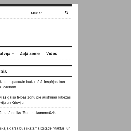
atvija
Zaļā zeme
Video
ais
zklaides pasaule lauku sētā: iespējas, kas
s ikvienam
vijas gaisa telpas zonu pie austrumu robežas
eviju un Krieviju
ūrmalā notiks “Rudens kamermūzikas
skajā dārzā būs skatāma izstāde “Kaktusi un