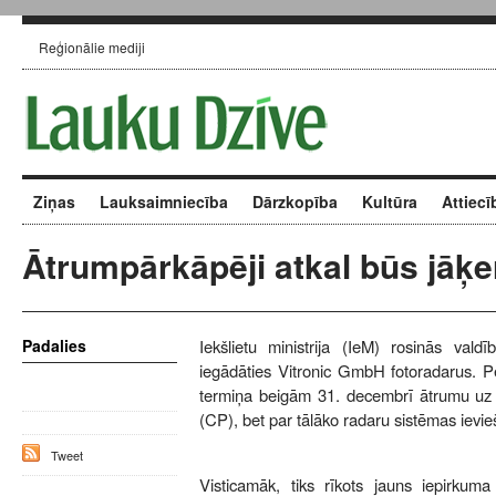
Reģionālie mediji
Ziņas
Lauksaimniecība
Dārzkopība
Kultūra
Attiecī
Ātrumpārkāpēji atkal būs jāķer
Padalies
Iekšlietu ministrija (IeM) rosinās vald
iegādāties Vitronic GmbH fotoradarus. P
termiņa beigām 31. decembrī ātrumu uz c
(CP), bet par tālāko radaru sistēmas ievie
Tweet
Visticamāk, tiks rīkots jauns iepirkuma