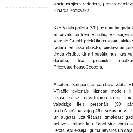
stacionārajiem radariem, preses pārstāvj
Rihards Kozlovskis.
Kad Valsts policija (VP) nolēma šā gada 
ar privāto partneri VTraffic, VP saņēma
Vitronic GmbH priekšlikumus par tālāko 
radaru tehnisko stāvokli, piedāvātās pi
tirgus vērtību, kā arī pasākumus, kas vaj
darbību, tika piesaistīti neat
PricewaterhouseCoopers.
Auditoru kompānijas pārstāve Zlata Elk
VTraffic ieviestais biznesa modelis ir
lielākoties uz pārvietojamo ierīču iz
vajadzīgs liels personāls (30 pār
nodrošināšanai vajag 46 cilvēkus un vēl
un augstas uzturēšanas izmaksas: gadā
aptuveni miljons latu. Tāpat viņa vērsa 
lietota iepriekšējā līguma ietvaros un daļa