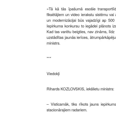
«Tā kā tās īpašumā esošie transportlīd
fiksētājiem un video ierakstu sistēmu vai a
un modernizācijai būs vajadzīgi ap 500 0
Iepirkuma konkursu to iegādei plānots iz
Kad tas varētu beigties, nav zināms, līd
uzstādītas jaunās ierīces, ātrumpārkāpējus
ministrs.
***
Viedokļi
Rihards KOZLOVSKIS, iekšlietu ministrs:
– Visticamāk, tiks rīkots jauns iepirkum
stacionārajiem radariem.