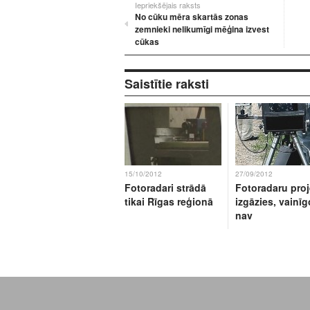
Iepriekšējais raksts
No cūku mēra skartās zonas
zemnieki nelikumīgi mēģina izvest
cūkas
Saistītie raksti
15/10/2012
27/09/2012
Fotoradari strādā
Fotoradaru proj
tikai Rīgas reģionā
izgāzies, vainīg
nav