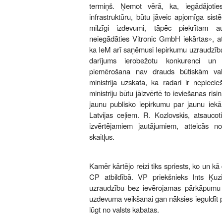
termiņš. Ņemot vērā, ka, iegādājotie
infrastruktūru, būtu jāveic apjomīga sist
milzīgi izdevumi, tāpēc piekrītam au
neiegādāties Vitronic GmbH iekārtas», atz
ka IeM arī saņēmusi Iepirkumu uzraudzība
darījums ierobežotu konkurenci un 
piemērošana nav drauds būtiskām val
ministrija uzskata, ka radari ir nepiec
ministriju būtu jāizvērtē to ieviešanas risi
jaunu publisko iepirkumu par jaunu iekā
Latvijas ceļiem. R. Kozlovskis, atsaucoti
izvērtējamiem jautājumiem, atteicās 
skaitļus.
Kamēr kārtējo reizi tiks spriests, ko un kā 
CP atbildībā. VP priekšnieks Ints Ķuz
uzraudzību bez ievērojamas pārkāpumu st
uzdevuma veikšanai gan nāksies ieguldīt 
lūgt no valsts kabatas.