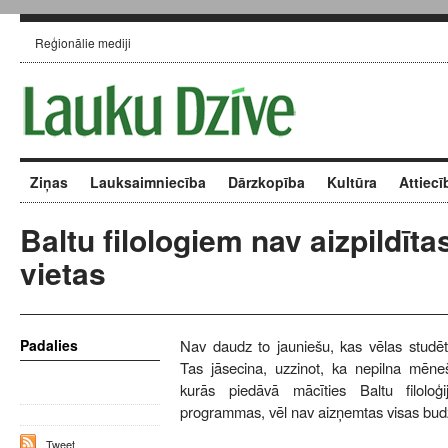
Reģionālie mediji
Ziņas
Lauksaimniecība
Dārzkopība
Kultūra
Attiecī
Baltu filologiem nav aizpildīt
vietas
Padalies
Nav daudz to jauniešu, kas vēlas studēt 
Tas jāsecina, uzzinot, ka nepilna mēneš
kurās piedāvā mācīties Baltu filoloģi
programmas, vēl nav aizņemtas visas budž
Tweet