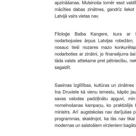
apzināšanas. Mulsinoša tomēr esot valdīb
mācīties dabas zinātnes, gandrīz liekot
Latvijā vairs vietas nav.
Filoloģe Baiba Kangere, kura ar la
nodarbojusies ārpus Latvijas robežām,
nosauc tieši nozares mazo konkurētsp
nodarboties ar zinātni, jo finansējums šai 
tāda valsts attieksme pret pētniecību, nek
sagaidīt.
Saeimas Izglītības, kultūras un zinātnes 
Ina Druviete kā vienu iemeslu, kāpēc jau
savas valodas padziļinātu apguvi, min 
nomelnošanas kampaņu, ko praktizējis bi
ministrs. Arī augstskolas nav darījušas p
programmas, skaidrojot, ka tās nav tikai
modernas un saistošiem virzieniem bagāt