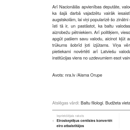
Arī Nacionālās apvienības deputāte, valo
ka šajā darbā vajadzētu vairāk iesaistī
augstskolām, lai viņi popularizē šo zinātni 
īsti tā ir, un pastāstot, ka baltu valoda
aizrobežu pētniekiem. Arī politiķiem, vieso
apgūt pašiem savu valodu, aicinot kļūt ar
trūkums šobrīd ļoti izjūtams. Viņa v
pietiekami novērtēti arī Latviešu valod
institūcijas viens no uzdevumiem esot vairot
Avots:
nra.lv
/Aisma Orupe
Atslēgas vārdi:
Baltu filologi
,
Budžeta viet
Iepriekšējais raksts
Eiroskeptiķus centīsies konvertēt
eiro atbalstītājos