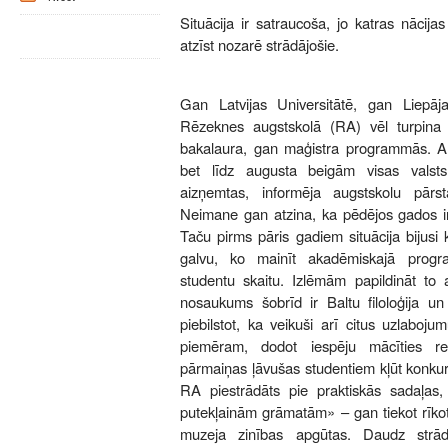
Situācija ir satraucoša, jo katras nācija
atzīst nozarē strādājošie.
Gan Latvijas Universitātē, gan Liepāj
Rēzeknes augstskolā (RA) vēl turpina 
bakalaura, gan maģistra programmās. Arī 
bet līdz augusta beigām visas valsts
aizņemtas, informēja augstskolu pārst
Neimane gan atzina, ka pēdējos gados in
Taču pirms pāris gadiem situācija bijusi k
galvu, ko mainīt akadēmiskajā program
studentu skaitu. Izlēmām papildināt to 
nosaukums šobrīd ir Baltu filoloģija un 
piebilstot, ka veikuši arī citus uzlaboj
piemēram, dodot iespēju mācīties r
pārmaiņas ļāvušas studentiem kļūt konkur
RA piestrādāts pie praktiskās sadaļas,
putekļainām grāmatām» – gan tiekot rīkot
muzeja zinības apgūtas. Daudz strādā