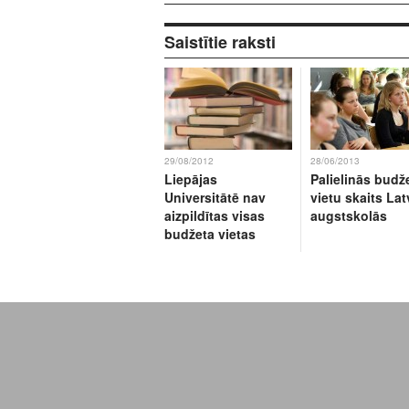
Saistītie raksti
29/08/2012
28/06/2013
Liepājas
Palielinās budž
Universitātē nav
vietu skaits Lat
aizpildītas visas
augstskolās
budžeta vietas