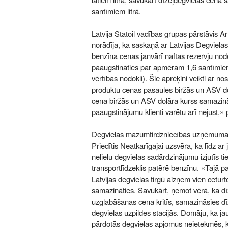
santīmiem litrā.
Latvija Statoil vadības grupas pārstāvis Ar
norādīja, ka saskaņā ar Latvijas Degvielas
benzīna cenas janvārī naftas rezervju nod
paaugstināties par apmēram 1,6 santīmiem
vērtības nodokli). Šie aprēķini veikti ar no
produktu cenas pasaules biržās un ASV do
cena biržās un ASV dolāra kurss samazin
paaugstinājumu klienti varētu arī nejust,» p
Degvielas mazumtirdzniecības uzņēmuma V
Priedītis Neatkarīgajai uzsvēra, ka līdz a
nelielu degvielas sadārdzinājumu izjutīs tie
transportlīdzeklis patērē benzīnu. «Tajā p
Latvijas degvielas tirgū aizņem vien ceturto
samazināties. Savukārt, ņemot vērā, ka dī
uzglabāšanas cena kritīs, samazināsies dī
degvielas uzpildes stacijās. Domāju, ka j
pārdotās degvielas apjomus neietekmēs, k