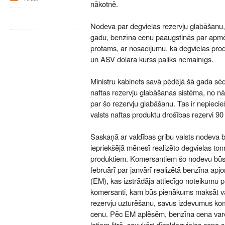
nākotnē.
Nodeva par degvielas rezervju glabāšanu,
gadu, benzīna cenu paaugstinās par apmēr
protams, ar nosacījumu, ka degvielas pro
un ASV dolāra kurss paliks nemainīgs.
Ministru kabinets savā pēdējā šā gada sē
naftas rezervju glabāšanas sistēma, no n
par šo rezervju glabāšanu. Tas ir nepiecie
valsts naftas produktu drošības rezervi 90
Saskaņā ar valdības gribu valsts nodeva bū
iepriekšējā mēnesī realizēto degvielas ton
produktiem. Komersantiem šo nodevu būs
februārī par janvārī realizētā benzīna apj
(EM), kas izstrādāja attiecīgo noteikumu pr
komersanti, kam būs pienākums maksāt va
rezervju uzturēšanu, savus izdevumus kom
cenu. Pēc EM aplēsēm, benzīna cena varēt
latiem litrā, savukārt dīzeļdegvielas cena 