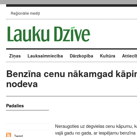
Reģionālie mediji
Ziņas
Lauksaimniecība
Dārzkopība
Kultūra
Attiecī
Benzīna cenu nākamgad kāpi
nodeva
Padalies
Neraugoties uz degvielas cenu kāpumu, k
vajā gadu no gada, ar iespējamu benzīna 
Tweet