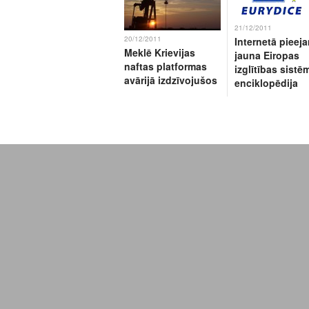
21/12/2011
20/12/2011
Internetā pieej
Meklē Krievijas
jauna Eiropas
naftas platformas
izglītības sistē
avārijā izdzīvojušos
enciklopēdija