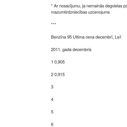
* Ar nosacījumu, ja nemainās degvielas 
mazumtirdzniecības uzcenojums
***
Benzīna 95 Ultima cena decembrī, Ls/l
2011. gada decembris
1 0,905
2 0,915
3
4
5
6