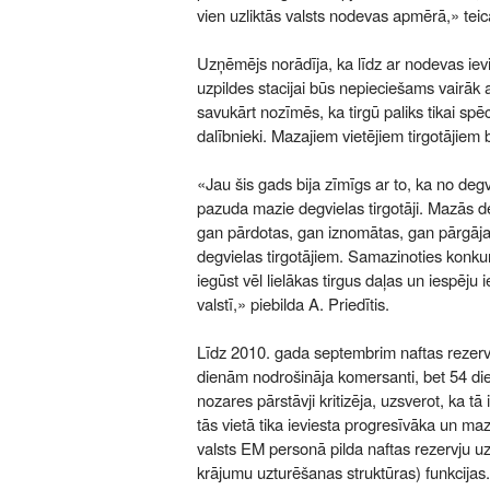
vien uzliktās valsts nodevas apmērā,» teica
Uzņēmējs norādīja, ka līdz ar nodevas iev
uzpildes stacijai būs nepieciešams vairāk
savukārt nozīmēs, ka tirgū paliks tikai spēc
dalībnieki. Mazajiem vietējiem tirgotājiem 
«Jau šis gads bija zīmīgs ar to, ka no degv
pazuda mazie degvielas tirgotāji. Mazās de
gan pārdotas, gan iznomātas, gan pārgāja f
degvielas tirgotājiem. Samazinoties konkuren
iegūst vēl lielākas tirgus daļas un iespēju
valstī,» piebilda A. Priedītis.
Līdz 2010. gada septembrim naftas rezerv
dienām nodrošināja komersanti, bet 54 die
nozares pārstāvji kritizēja, uzsverot, ka tā
tās vietā tika ieviesta progresīvāka un ma
valsts EM personā pilda naftas rezervju u
krājumu uzturēšanas struktūras) funkcija