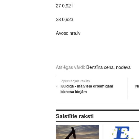
27 0,921
28 0,923
Avots:
nra.lv
Atslēgas vārdi:
Benzīna cena
,
nodeva
Iepriekšējais raksts
Kuldīga - mājvieta drosmīgām
Nā
biznesa idejām
Saistītie raksti