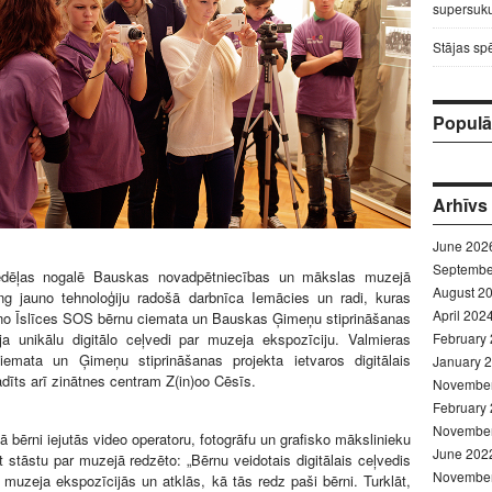
supersuku
Stājas sp
Populār
Arhīvs
June 202
Septembe
nedēļas nogalē Bauskas novadpētniecības un mākslas muzejā
August 2
g jauno tehnoloģiju radošā darbnīca Iemācies un radi, kuras
April 202
 no Īslīces SOS bērnu ciemata un Bauskas Ģimeņu stiprināšanas
February
ja unikālu digitālo ceļvedi par muzeja ekspozīciju. Valmieras
mata un Ģimeņu stiprināšanas projekta ietvaros digitālais
January 
adīts arī zinātnes centram Z(in)oo Cēsīs.
Novembe
February
Novembe
 bērni iejutās video operatoru, fotogrāfu un grafisko mākslinieku
June 202
t stāstu par muzejā redzēto: „Bērnu veidotais digitālais ceļvedis
Novembe
 muzeja ekspozīcijās un atklās, kā tās redz paši bērni. Turklāt,