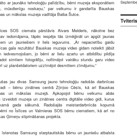
Septembe
ēto ar jaunāko tehnoloģiju palīdzību, bērni muzeja eksponātiem
nu, mūsdienīgu noskaņu,” par veikumu ir gandarīta Bauskas
bas un mākslas muzeja vadītāja Baiba Šulce.
Tviteri
līces SOS ciemata pārstāvis Aivars Melderis, nākotne bez
nav iedomājama, tāpēc iespēja tās izmēģināt un apgūt jaunas
em un jauniešiem ir liels ieguvums. „Ar nepacietību gaidu
cas gala rezultātu! Bauskas muzeja video gidam noteikti jābūt
 iedvesmojošam, jo bērni ar lielu azartu un atbildību pildīja
dot simtiem fotogrāfiju, nofilmējot vairāku stundu garu video
arī uz planšetdatoriem uzzīmējot desmitiem zīmējumu.”
šas jau divas Samsung jauno tehnoloģiju radošās darbnīcas
adi – bērnu zinātnes centrā Z(in)oo Cēsīs, kā arī Bauskas
cības un mākslas muzejā. Apkopojot bērnu veikumu abās
s izveidoti muzeja un zinātnes centra digitālie video gidi, kurus
ākamā gada sākumā. Radošajās meistardarbnīcās kopumā
 bērni no Īslīces un Valmieras SOS bērnu ciematiem, kā arī no
as Ģimeņu stiprināšanas projekta.
k īstenotas Samsung starptautiskās bērnu un jauniešu atbalsta