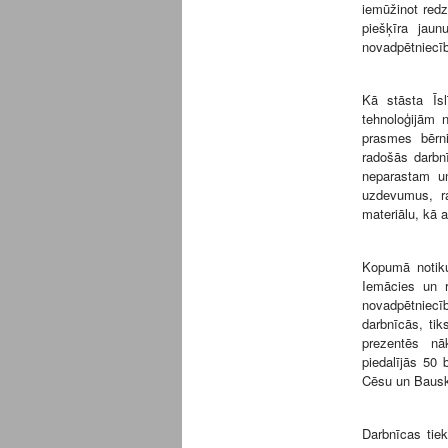
iemūžinot redz
piešķīra jau
novadpētniecī
Kā stāsta Īs
tehnoloģijām 
prasmes bērni
radošās darbnī
neparastam un
uzdevumus, ra
materiālu, kā 
Kopumā notiku
Iemācies un r
novadpētnie
darbnīcās, tik
prezentēs n
piedalījās 50
Cēsu un Bausk
Darbnīcas tie