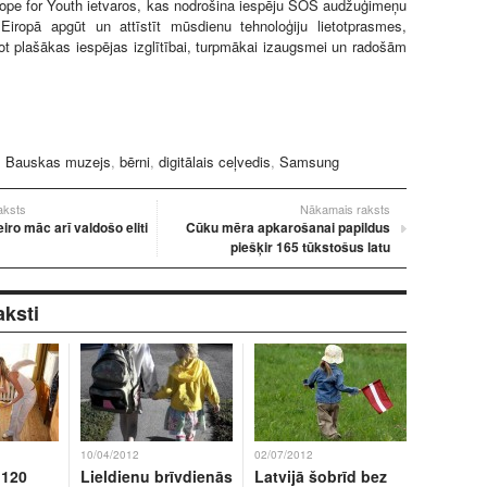
pe for Youth ietvaros, kas nodrošina iespēju SOS audžuģimeņu
Eiropā apgūt un attīstīt mūsdienu tehnoloģiju lietotprasmes,
not plašākas iespējas izglītībai, turpmākai izaugsmei un radošām
:
Bauskas muzejs
,
bērni
,
digitālais ceļvedis
,
Samsung
raksts
Nākamais raksts
iro māc arī valdošo eliti
Cūku mēra apkarošanai papildus
piešķir 165 tūkstošus latu
aksti
10/04/2012
02/07/2012
 120
Lieldienu brīvdienās
Latvijā šobrīd bez