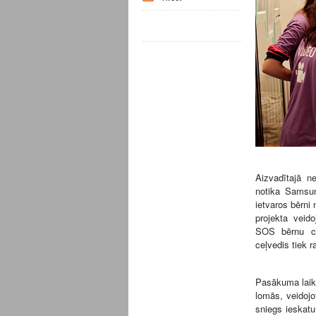
Aizvadītajā 
notika Samsun
ietvaros bērni
projekta veido
SOS bērnu cie
ceļvedis tiek r
Pasākuma laikā
lomās, veidojo
sniegs ieskatu