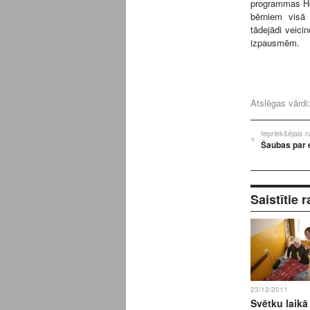
programmas Ho
bērniem visā 
tādejādi veici
izpausmēm.
Atslēgas vārdi
Iepriekšējais 
Šaubas par e
Saistītie r
23/12/2011
Svētku laikā