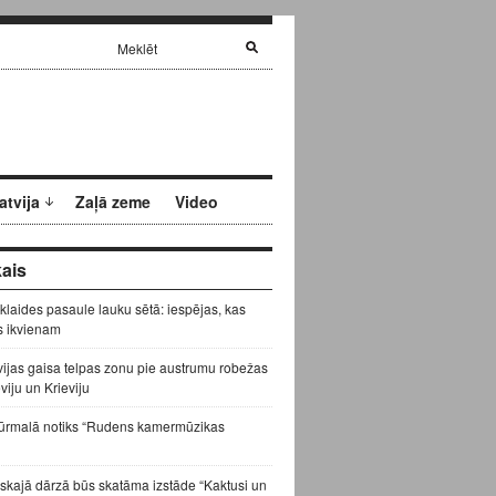
atvija
Zaļā zeme
Video
ais
zklaides pasaule lauku sētā: iespējas, kas
s ikvienam
vijas gaisa telpas zonu pie austrumu robežas
eviju un Krieviju
ūrmalā notiks “Rudens kamermūzikas
skajā dārzā būs skatāma izstāde “Kaktusi un