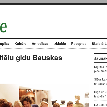
kopība
Kultūra
Attiecības
Izklaide
Receptes
Skaistā L
gitālu gidu Bauskas
Jaunāk
Digitālā i
pieejama
Slēgs Lat
ar Baltkri
Rīgā un J
festivāls”
LU Botāni