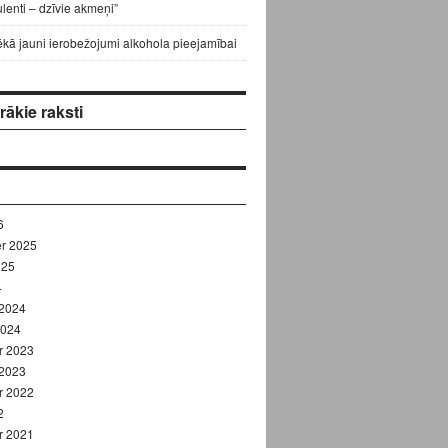
lenti – dzīvie akmeņi”
ēkā jauni ierobežojumi alkohola pieejamībai
ākie raksti
6
r 2025
025
4
 2024
2024
r 2023
 2023
r 2022
2
r 2021