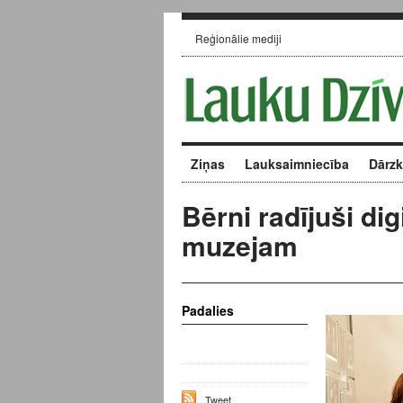
Reģionālie mediji
Ziņas
Lauksaimniecība
Dārz
Bērni radījuši di
muzejam
Padalies
Tweet