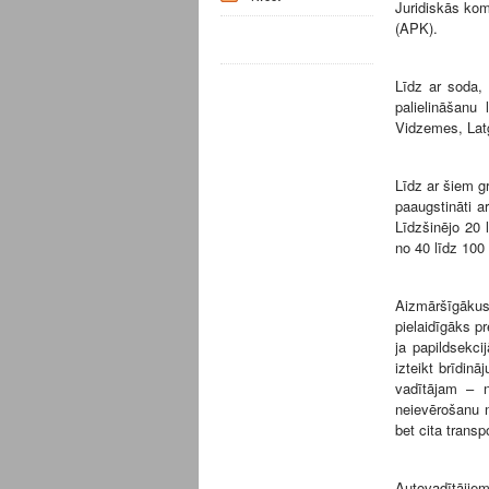
Juridiskās kom
(APK).
Līdz ar soda,
palielināšanu 
Vidzemes, Lat
Līdz ar šiem g
paaugstināti a
Līdzšinējo 20 
no 40 līdz 100
Aizmāršīgākus 
pielaidīgāks p
ja papildsekci
izteikt brīdinā
vadītājam – n
neievērošanu n
bet cita transp
Autovadītājie