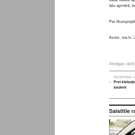
latu apmērā, b
Par likumproje
Avots:
nra.lv
/
Atslēgas vārdi
Iepriekšējais 
Pret klaiņoj
šauteni
Saistītie r