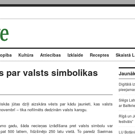
kopība
Kultūra
Attiecības
Izklaide
Receptes
Skaistā L
 par valsts simbolikas
Jaunāk
Digitālā i
pieejama
Slēgs Lat
iskās jūtas dziļi aizskāra vēsts par kādu jaunieti, kas valsts
ar Baltkri
novembrī – tika nofilmēts dedzinām valsts karogu.
Rīgā un J
festivāls”
mo gadu, šāda necieņas izrādīšana pret valsts simbolu var
 pat 500 latiem, līdzšinējo 250 latu vietā. To paredz Saeimas
LU Botāni