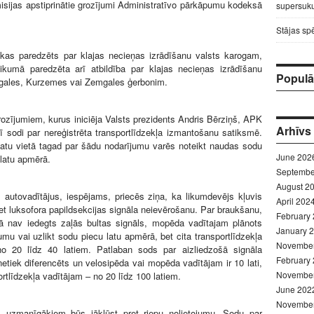
isijas apstiprinātie grozījumi Administratīvo pārkāpumu kodeksā
supersuku
Stājas sp
 kas paredzēts par klajas necieņas izrādīšanu valsts karogam,
likumā paredzēta arī atbildība par klajas necieņas izrādīšanu
Populār
gales, Kurzemes vai Zemgales ģerbonim.
rozījumiem, kurus iniciēja Valsts prezidents Andris Bērziņš, APK
Arhīvs
rī sodi par nereģistrēta transportlīdzekļa izmantošanu satiksmē.
latu vietā tagad par šādu nodarījumu varēs noteikt naudas sodu
June 202
 latu apmērā.
Septembe
August 2
autovadītājus, iespējams, priecēs ziņa, ka likumdevējs kļuvis
April 202
ret luksofora papildsekcijas signāla neievērošanu. Par braukšanu,
February
jā nav iedegts zaļās bultas signāls, mopēda vadītajam plānots
January 
jumu vai uzlikt sodu piecu latu apmērā, bet cita transportlīdzekļa
Novembe
o 20 līdz 40 latiem. Patlaban sods par aizliedzošā signāla
February
etiek diferencēts un velosipēda vai mopēda vadītājam ir 10 lati,
Novembe
ortlīdzekļa vadītājam – no 20 līdz 100 latiem.
June 202
Novembe
m uzmanīgākiem būs jākļūst pret riepu nolietojumu. Sodu par