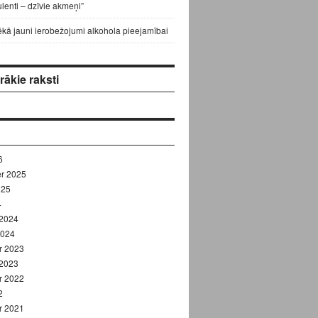
lenti – dzīvie akmeņi”
ēkā jauni ierobežojumi alkohola pieejamībai
ākie raksti
6
r 2025
025
4
 2024
2024
r 2023
 2023
r 2022
2
r 2021