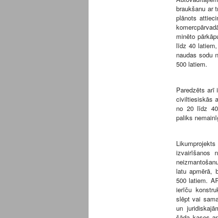
braukšanu ar t
plānots attiec
komercpārvadā
minēto pārkāpu
līdz 40 latiem,
naudas sodu no
500 latiem.
Paredzēts arī 
civiltiesiskās
no 20 līdz 40
paliks nemainī
Likumprojekts
izvairīšanos
neizmantošanu
latu apmērā, 
500 latiem. AP
ierīču konstr
slēpt vai sam
un juridiskaj
šāda kases ap