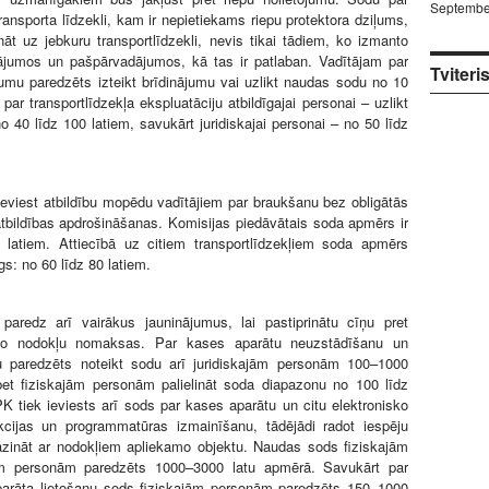
Septembe
ransporta līdzekli, kam ir nepietiekams riepu protektora dziļums,
ināt uz jebkuru transportlīdzekli, nevis tikai tādiem, ko izmanto
jumos un pašpārvadājumos, kā tas ir patlaban. Vadītājam par
Tviteri
mu paredzēts izteikt brīdinājumu vai uzlikt naudas sodu no 10
 par transportlīdzekļa ekspluatāciju atbildīgajai personai – uzlikt
 40 līdz 100 latiem, savukārt juridiskajai personai – no 50 līdz
ieviest atbildību mopēdu vadītājiem par braukšanu bez obligātās
 atbildības apdrošināšanas. Komisijas piedāvātais soda apmērs ir
 latiem. Attiecībā uz citiem transportlīdzekļiem soda apmērs
gs: no 60 līdz 80 latiem.
 paredz arī vairākus jauninājumus, lai pastiprinātu cīņu pret
 no nodokļu nomaksas. Par kases aparātu neuzstādīšanu un
 paredzēts noteikt sodu arī juridiskajām personām 100–1000
bet fiziskajām personām palielināt soda diapazonu no 100 līdz
K tiek ieviests arī sods par kases aparātu un citu elektronisko
ukcijas un programmatūras izmainīšanu, tādējādi radot iespēju
azināt ar nodokļiem apliekamo objektu. Naudas sods fiziskajām
ām personām paredzēts 1000–3000 latu apmērā. Savukārt par
arāta lietošanu sods fiziskajām personām paredzēts 150–1000