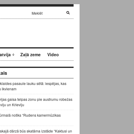
atvija
Zaļā zeme
Video
ais
zklaides pasaule lauku sētā: iespējas, kas
s ikvienam
vijas gaisa telpas zonu pie austrumu robežas
eviju un Krieviju
ūrmalā notiks “Rudens kamermūzikas
skajā dārzā būs skatāma izstāde “Kaktusi un