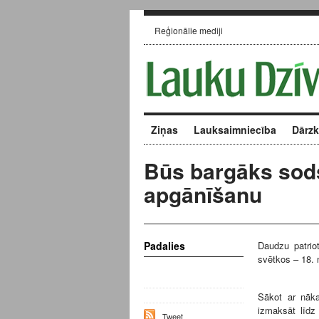
Reģionālie mediji
Ziņas
Lauksaimniecība
Dārz
Būs bargāks sods
apgānīšanu
Padalies
Daudzu patriot
svētkos – 18. 
Sākot ar nāka
izmaksāt līdz
Tweet