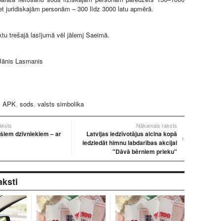
et juridiskajām personām – 300 līdz 3000 latu apmērā.
ktu trešajā lasījumā vēl jālemj Saeimā.
Jānis Lasmanis
:
APK
,
sods
,
valsts simbolika
raksts
Nākamais raksts
ošiem dzīvniekiem – ar
Latvijas iedzīvotājus aicina kopā
iedziedāt himnu labdarības akcijai
"Dāvā bērniem prieku"
aksti