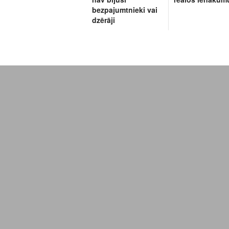
bezpajumtnieki vai
dzērāji