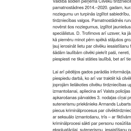
Valdība šodien pieņēma Cilvēku tirdzniec
pamatnostādnes 2014.–2020. gadam, kuras
noziegumu un turpinās izglītot sabiedrību, l
tirdzniecības valgos. Pamatnostādnēs run
novērst šos noziegumus, izglītot jauniešus
speciālistus. D. Trofimovs arī uzsver, ka 
kā piemēru minot pērn spēkā stājušos gro
ļauj ierosināt lietu par cilvēku iesaistīšanu 
šādām laulībām cilvēki piekrīt paši, nereti
piespiesti ne tikai stāties laulībā, bet arī tie
Lai arī pēdējos gados parādās informācija,
piespiedu darbā, ko arī var traktēt kā cilvē
joprojām lielākoties cilvēku tirdzniecības up
izmantošanai, apliecina arī Valsts policija
apkarošanas pārvaldes 3. nodaļas cīņai pre
sutenerismu priekšnieks Armands Lubarts s
piecus kriminālprocesus par cilvēktirdzniecīb
ar seksuālo izmantošanu, trīs – ar fiktīvām
kriminālprocesi sākti par personu nosūtī
ekspluatācijai, sutenerismu, iesaistīšanu 