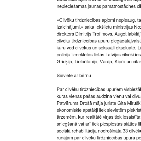
nepieciešamas jaunas pamatnostādnes cilv
«Cilvēku tirdzniecības apjomi nepieaug, taču
izaicinājumi,» saka Iekšlietu ministrijas N
direktors Dimitrijs Trofimovs. Augot labklā
cilvēku tirdzniecības upuru piegādātājvals
kuru ved cilvēkus un seksuāli ekspluatē. Lī
policiju izmeklētās lietās Latvijas cilvēki ies
Grieķijā, Lielbritānijā, Vācijā, Kiprā un citās
Sieviete ar bērnu
Par cilvēku tirdzniecības upuriem visbiežā
kuras vienas pašas audzina vienu vai divu
Patvērums Drošā māja juriste Gita Miruški
ekonomiskie apstākļi liek sievietēm piekri
ārzemēm, kur realitātē viņas tiek iesaistī
sniegšanā vai arī tiek piespiestas stāties f
sociālā rehabilitācija nodrošināta 33 cilvē
runājam par cilvēku tirdzniecības upura po