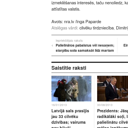
izmeklēšanas interesēs, taču nenoliedz, k
attīstītas valstis.
Avots:
nra.lv
/Inga Paparde
Atslēgas vārdi:
cilvēku tirdzniecība
,
Dimitr
Iepriekšējais raksts
Palielinātos pabalstus vēl nesaņem;
Ei
starpību sola samaksāt līdz martam
Saistītie raksti
16/01/2013
30/08/2013
Latvijā sals prasījis
Prezidents: Jās
jau 33 cilvēku
radikālāki soļi, l
dzīvības; vairums
palielinātu cilv
nav bijuši
reālos ienākum