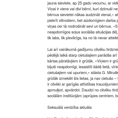
jauna sieviete, ap 25 gadu vecumu, ar vidē
Viņai ir viens vai divi bērni, kuri dzimuši n
bērnus sievietei nākas audzināt vienai,» at
piekrīt vilinošiem, bet aizdomīgiem darba
viņas cer tā nodrošināt sevi un bērnus. «S
neapdomīgos soļus sociālās situācijas dēļ,
tik labs, tik pievilcīgs, ka no tā nevar atteik
Lai arī vairākumā gadījumu cilvēku tirdznie
pēdējā laikā starp cietušajiem parādās arī v
kārtas pārstāvjiem ir grūtāk. «Viņiem ir gr
bijuši neapdomīgi, iesaistīti šādā lietā, vīri
cietušajiem vai upuriem,» stāsta G. Miruškina
grūtāk izmeklēt šīs lietas, ja nav cietušo – t
ir cilvēki ar garīgās attīstības traucējumiem,
apmuļķot, apvārdot. Daudzi no cilvēku tird
sociālām institūcijām (aprūpes centriem,
Seksuālā verdzība aktuāla