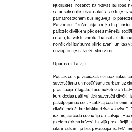
kļūdījušies, nosakot, ka fiktīvās laulības ir
satur seksuālās ekspluatācijas risku,» uzsv
pamatnostādnēm būs ieguvēja, jo paredzēts 
Patvērums Drošā māja cer, ka turpināsies 
palīdzēt cilvēkiem pēc sešu mēnešu sociāl
ceram, ka valsts varētu finansēt arī diennak
nonāk visi izmisuma pilnie zvani, un kas vi
noziegumu,» saka G. Miruškina.
Upurus uz Latviju
Pašlaik policija visbiežāk noziedzniekus sa
savervēšanu un nosūtīšanu darbam uz cit
prostitūcija ir legāla. Taču nākotnē arī Latvi
kuru dodas paši vai tiek savervēti cilvēki, 
pakalpojumus šeit. «Labklājības līmenim 
cilvēki meklē, kur labāka dzīve,» atzīst D. 
iezīmējusi šādu scenāriju arī Latvijai. Pēc 
gadiem (pirms krīzes) Latvijā prostitūcijā j
citām valstīm, jo bija pieprasījums. IeM 