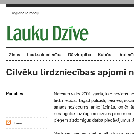
Reģionālie mediji
Ziņas
Lauksaimniecība
Dārzkopība
Kultūra
Attiecī
Cilvēku tirdzniecības apjomi
Padalies
Neesam vairs 2001. gadā, kad neviens nezi
tirdzniecība. Tagad policisti, tiesneši, sociā
smags noziegums, ar ko jācīnās, tomēr jātu
neraugoties uz rūgtiem dzīves piemēriem, n
pieņem aizdomīgus darba piedāvājumus 
Tweet
Šāds secinājums izriet no atbildīgo amat