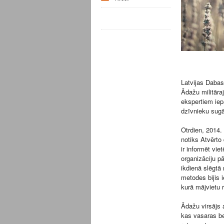
Latvijas Dabas
Ādažu militāra
ekspertiem iepa
dzīvnieku sug
Otrdien, 2014.
notiks Atvērto
ir informēt vie
organizāciju pā
ikdienā slēgtā 
metodes bijis i
kurā mājvietu
Ādažu virsājs a
kas vasaras be