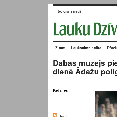
Reģionālie mediji
Ziņas
Lauksaimniecība
Dārz
Dabas muzejs pie
dienā Ādažu poli
Padalies
Tweet