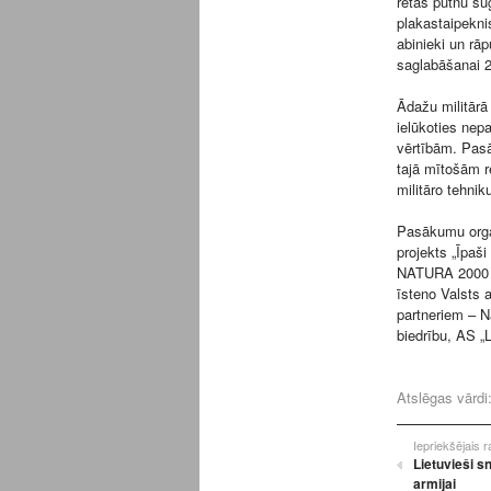
retas putnu sug
plakastaipeknis
abinieki un rā
saglabāšanai 2
Ādažu militārā
ielūkoties nep
vērtībām. Pasā
tajā mītošām r
militāro tehnik
Pasākumu orga
projekts „Īpaš
NATURA 2000 te
īsteno Valsts 
partneriem – N
biedrību, AS „
Atslēgas vārdi
Iepriekšējais 
Lietuvieši s
armijai