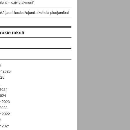
lenti – dzīvie akmeņi”
ēkā jauni ierobežojumi alkohola pieejamībai
ākie raksti
6
r 2025
025
4
 2024
2024
r 2023
 2023
r 2022
2
r 2021