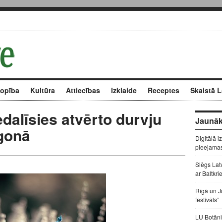
kopība
Kultūra
Attiecības
Izklaide
Receptes
Skaistā L
dalīsies atvērto durvju
Jaunāk
gonā
Digitālā i
pieejama
Slēgs Lat
ar Baltkri
Rīgā un J
festivāls”
LU Botāni