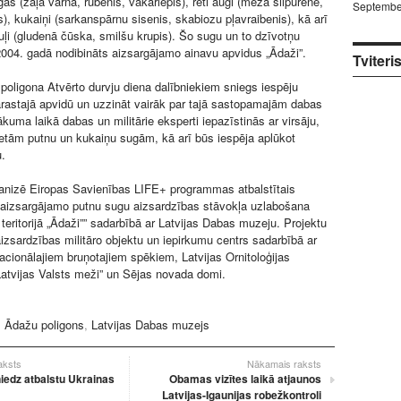
as (zaļā vārna, rubenis, vakarlēpis), reti augi (meža silpurene,
Septembe
), kukaiņi (sarkanspārnu sisenis, skabiozu pļavraibenis), kā arī
puļi (gludenā čūska, smilšu krupis). Šo sugu un to dzīvotņu
004. gadā nodibināts aizsargājamo ainavu apvidus „Ādaži”.
Tviteri
 poligona Atvērto durvju diena dalībniekiem sniegs iespēju
arastajā apvidū un uzzināt vairāk par tajā sastopamajām dabas
kuma laikā dabas un militārie eksperti iepazīstinās ar virsāju,
etām putnu un kukaiņu sugām, kā arī būs iespēja aplūkot
u.
nizē Eiropas Savienības LIFE+ programmas atbalstītais
i aizsargājamo putnu sugu aizsardzības stāvokļa uzlabošana
ritorijā „Ādaži”” sadarbībā ar Latvijas Dabas muzeju. Projektu
aizsardzības militāro objektu un iepirkumu centrs sadarbībā ar
acionālajiem bruņotajiem spēkiem, Latvijas Ornitoloģijas
Latvijas Valsts meži” un Sējas novada domi.
:
Ādažu poligons
,
Latvijas Dabas muzejs
raksts
Nākamais raksts
niedz atbalstu Ukrainas
Obamas vizītes laikā atjaunos
Latvijas-Igaunijas robežkontroli