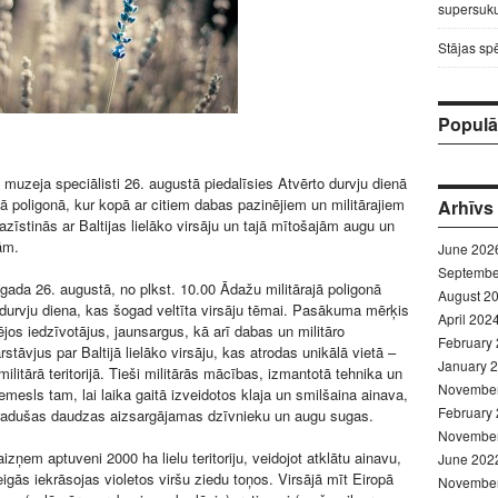
supersuku
Stājas sp
Populār
 muzeja speciālisti 26. augustā piedalīsies Atvērto durvju dienā
jā poligonā, kur kopā ar citiem dabas pazinējiem un militārajiem
Arhīvs
zīstinās ar Baltijas lielāko virsāju un tajā mītošajām augu un
ām.
June 202
Septembe
 gada 26. augustā, no plkst. 10.00 Ādažu militārajā poligonā
August 2
 durvju diena, kas šogad veltīta virsāju tēmai. Pasākuma mērķis
April 202
tējos iedzīvotājus, jaunsargus, kā arī dabas un militāro
February
rstāvjus par Baltijā lielāko virsāju, kas atrodas unikālā vietā –
January 
militārā teritorijā. Tieši militārās mācības, izmantotā tehnika un
Novembe
emesls tam, lai laika gaitā izveidotos klaja un smilšaina ainava,
February
 radušas daudzas aizsargājamas dzīvnieku un augu sugas.
Novembe
izņem aptuveni 2000 ha lielu teritoriju, veidojot atklātu ainavu,
June 202
igās iekrāsojas violetos viršu ziedu toņos. Virsājā mīt Eiropā
Novembe