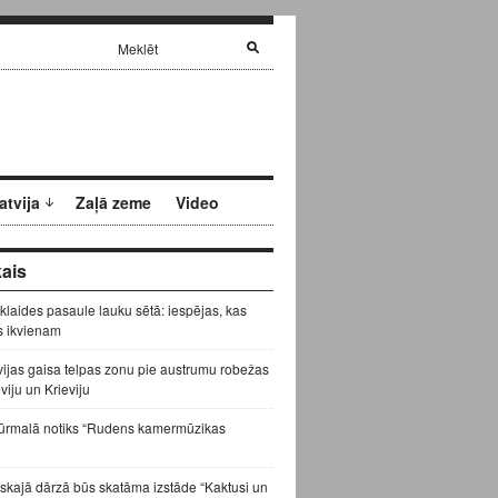
atvija
Zaļā zeme
Video
ais
zklaides pasaule lauku sētā: iespējas, kas
s ikvienam
vijas gaisa telpas zonu pie austrumu robežas
eviju un Krieviju
ūrmalā notiks “Rudens kamermūzikas
skajā dārzā būs skatāma izstāde “Kaktusi un