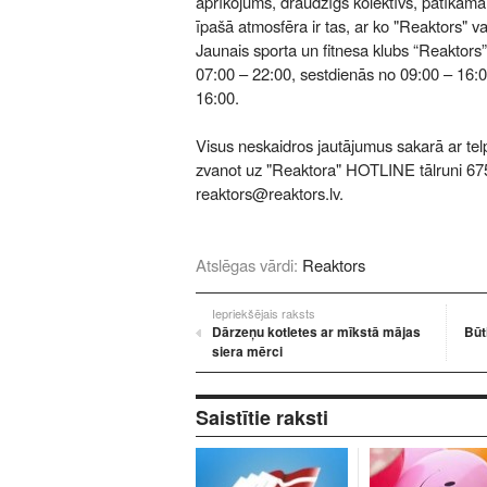
aprīkojums, draudzīgs kolektīvs, patīkama v
īpašā atmosfēra ir tas, ar ko "Reaktors" va
Jaunais sporta un fitnesa klubs “Reaktors”
07:00 – 22:00, sestdienās no 09:00 – 16:
16:00.
Visus neskaidros jautājumus sakarā ar tel
zvanot uz "Reaktora" HOTLINE tālruni 675
reaktors@reaktors.lv.
Atslēgas vārdi:
Reaktors
Iepriekšējais raksts
Dārzeņu kotletes ar mīkstā mājas
Būt
siera mērci
Saistītie raksti