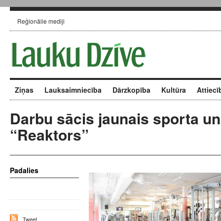
Reģionālie mediji
Ziņas
Lauksaimniecība
Dārzkopība
Kultūra
Attiecī
Darbu sācis jaunais sporta un
“Reaktors”
Padalies
Tweet