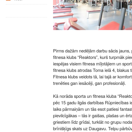
Pirms dažām nedēļām darbu sācis jauns, 
fitnesa klubs “Reaktors”, kurš turpmāk pie
iespējas visiem fitnesa mīļotājiem un spor
fitnesa klubs atrodas Toma ielā 4, blakus 
Fitnesa klubs veidots tā, lai tajā ar komfo
trenēties gan iesācēji, gan profesionāļi.
Kā norāda sporta un fitnesa kluba “Reaktor
pēc 15 gadu ilgās darbības Rūpniecības ie
laiks pārmaiņām un tās esot patiesi fantast
pievilcīgākas – tās ir gaišas, plašas un ērt
griestiem līdz grīdai, turklāt no grupu nod
brīnišķīgs skats uz Daugavu. Telpu pārbūve