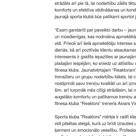
strādāts arī pie tā, lai nodarbību zālēs tikt
komforts un efektīva vēdināšanas un kond
jaunajā sporta klubā būs patīkami sportot 
“Esam gandarīti par paveikto darbu – jaun
un mūsdienīgas, kas nodrošina apmeklētā
vidi. Priecē arī lielā apmeklētāju interese
dienās, kā arī pozitīvās klientu atsauksme
interesents ir gaidīts iepazīties ar jauna
plašajām iespējām, ko sniedz uz attīstību 
fitnesa klubs. Jaunatvērtajam “Reaktoram” 
trenažieru un grupu nodarbību klāsts, lai 
nostiprināt savu treniņu kvalitāti un arī iz
šim, arī turpmāk mēs cītīgi strādāsim, lai
augstāko komfortu un patīkamus treniņu a
fitnesa kluba “Reaktors” treneris Aivars Vi
Sporta kluba "Reaktors" mērķis ir radīt k
vidi pilsētas steigā, kurā uz brīdi izrautie
ķermeni un emocionālo veselību. Profesion