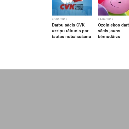
26/01/2012
24/04/2012
Darbu sācis CVK
Ozolniekos dar
uzziņu tālrunis par
sācis jauns
tautas nobalsošanu
bērnudārzs