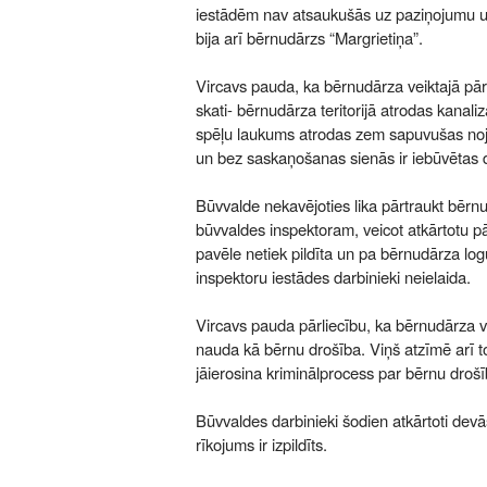
iestādēm nav atsaukušās uz paziņojumu un
bija arī bērnudārzs “Margrietiņa”.
Vircavs pauda, ka bērnudārza veiktajā pā
skati- bērnudārza teritorijā atrodas kanaliz
spēļu laukums atrodas zem sapuvušas noj
un bez saskaņošanas sienās ir iebūvētas d
Būvvalde nekavējoties lika pārtraukt bērn
būvvaldes inspektoram, veicot atkārtotu pā
pavēle netiek pildīta un pa bērnudārza log
inspektoru iestādes darbinieki neielaida.
Vircavs pauda pārliecību, ka bērnudārza v
nauda kā bērnu drošība. Viņš atzīmē arī t
jāierosina kriminālprocess par bērnu dro
Būvvaldes darbinieki šodien atkārtoti devās
rīkojums ir izpildīts.