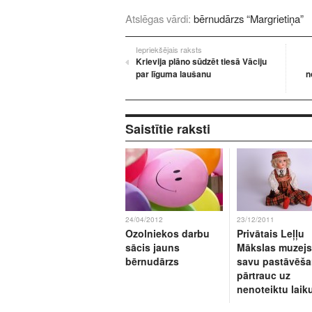
Atslēgas vārdi:
bērnudārzs “Margrietiņa”
Iepriekšējais raksts
Krievija plāno sūdzēt tiesā Vāciju
par līguma laušanu
n
Saistītie raksti
24/04/2012
23/12/2011
Ozolniekos darbu
Privātais Leļļu
sācis jauns
Mākslas muzejs
bērnudārzs
savu pastāvēš
pārtrauc uz
nenoteiktu laik