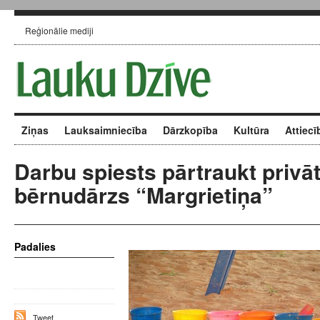
Reģionālie mediji
Ziņas
Lauksaimniecība
Dārzkopība
Kultūra
Attiecī
Darbu spiests pārtraukt privā
bērnudārzs “Margrietiņa”
Padalies
Tweet