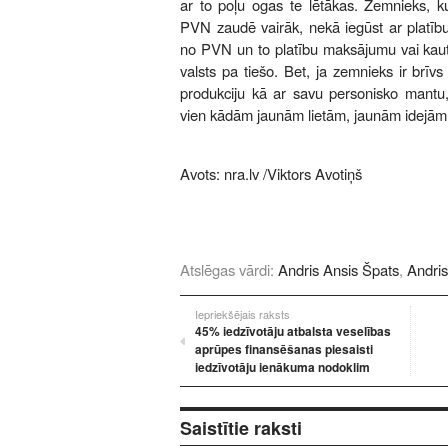
ar to poļu ogas te lētākas. Zemnieks, k
PVN zaudē vairāk, nekā iegūst ar platī
no PVN un to platību maksājumu vai kaut 
valsts pa tiešo. Bet, ja zemnieks ir brīvs
produkciju kā ar savu personisko mantu, 
vien kādām jaunām lietām, jaunām idejām
Avots:
nra.lv
/Viktors Avotiņš
Atslēgas vārdi:
Andris Ansis Špats
,
Andri
Iepriekšējais raksts
45% iedzīvotāju atbalsta veselības
aprūpes finansēšanas piesaisti
iedzīvotāju ienākuma nodoklim
Saistītie raksti