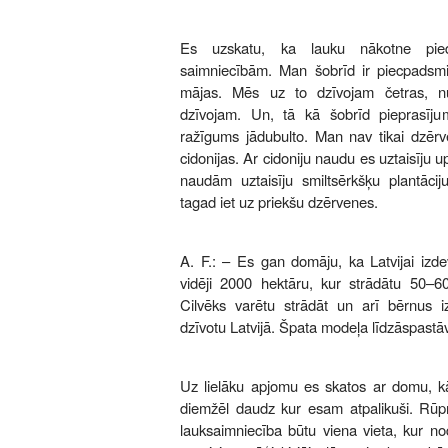
Es uzskatu, ka lauku nākotne pied
saimniecībām. Man šobrīd ir piecpadsmit
mājas. Mēs uz to dzīvojam četras, n
dzīvojam. Un, tā kā šobrīd pieprasīju
ražīgums jādubulto. Man nav tikai dzērv
cidonijas. Ar cidoniju naudu es uztaisīju 
naudām uztaisīju smiltsērkšķu plantācij
tagad iet uz priekšu dzērvenes.
A. F.: – Es gan domāju, ka Latvijai izd
vidēji 2000 hektāru, kur strādātu 50–
Cilvēks varētu strādāt un arī bērnus iz
dzīvotu Latvijā. Špata modeļa līdzāspastā
Uz lielāku apjomu es skatos ar domu, kā a
diemžēl daudz kur esam atpalikuši. Rūpn
lauksaimniecība būtu viena vieta, kur nod