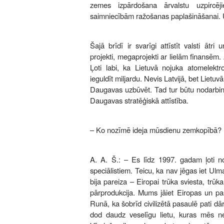
zemes izpārdošana ārvalstu uzpircē
saimniecībām ražošanas paplašināšanai. 
Šajā brīdī ir svarīgi attīstīt valsti ātri 
projekti, megaprojekti ar lielām finansēm. A
Ļoti labi, ka Lietuvā nojuka atomelektr
ieguldīt miljardu. Nevis Latvijā, bet Lietu
Daugavas uzbūvēt. Tad tur būtu nodarbinā
Daugavas stratēģiskā attīstība.
– Ko nozīmē ideja mūsdienu zemkopībā?
A. A. Š.: – Es līdz 1997. gadam ļoti nop
speciālistiem. Teicu, ka nav jēgas iet Ul
bija pareiza – Eiropai trūka sviesta, trūka
pārprodukcija. Mums jāiet Eiropas un pas
Runā, ka šobrīd civilizētā pasaulē pati dār
dod daudz veselīgu lietu, kuras mēs ne