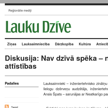
Reģionālie mediji
Ziņas
Lauksaimniecība
Dārzkopība
Kultūra
Attiecī
Diskusija: Nav dzīvā spēka – 
attīstības
Padalies
Lauksaimnieki – inženiertehnisko zinātņ
lielogu dzērveņu audzētājs, inženierteh
Ansis Špats – sarunājas ar Neatkarīgo par
Tweet