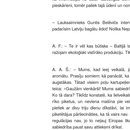
pieskārieni, tomēr paliek tajā ūdenī un no
– Lauksaimnieks Guntis Belēvičs inte
padarīsim Latviju bagātu ēdot! Nolika Nepē
A. F.: – Te ir vēl kas būtisks – Baltijā 
ražojam ekoloģiski vistīrāko produkciju. Ti
A. A. Š.: – Mums, kad ieej veikalā, j
aromātu. Prasīju somiem: kā panācāt, ka 
augstākas. Tātad visiem poļu kartupeļiem
teica: «Gaužām vienkārši! Mums sabiedrī
Ko tā dara? Tiklīdz konstatē, ka lielveikal
rīko piketus, un neviena mašīna pie vei
pietiek ar divu triju dienu dīkstāvi, lai
piketētājus pārliecināties, ka tā vairs nav
regulācijas nav, jo to neļauj Eiropas lik
sabiedrība paust savu attieksmi drīkst.