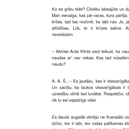
Ko es gribu teikt? Cilvēku labsajūta un dzi
Man vienalga, kas pie varas, kura partija,
krītas, tad tas nozīmē, ka labi nav. Jo, 
attīstības. Lūk, te ir krīzes sakne. 
neveidosim.
– Aktrise Anta Klints esot teikusi, ka na
naudas ar’ nav nekas. Kas tad mūsdien
naudu?
A. A. Š.: – Es jautāšu, kas ir vissvarīgā
Un sacīšu, ka laukos vissvarīgākais ir t
uzvedību vērtē tavi tuvākie. Respektīvi, ci
cik tu esi vajadzīgs videi.
Es daudz augstāk vērtēju ne finansiālo i
dzīvo, tev ir labi, tev rodas patīkamas sit