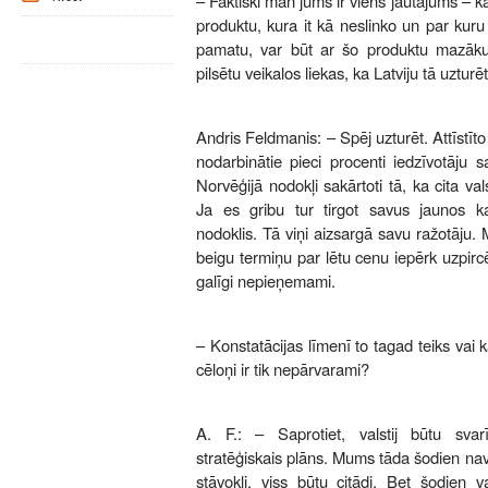
– Faktiski man jums ir viens jautājums – k
produktu, kura it kā neslinko un par kuru 
pamatu, var būt ar šo produktu mazāku
pilsētu veikalos liekas, ka Latviju tā uzturē
Andris Feldmanis: – Spēj uzturēt. Attīstīto
nodarbinātie pieci procenti iedzīvotāju 
Norvēģijā nodokļi sakārtoti tā, ka cita va
Ja es gribu tur tirgot savus jaunos k
nodoklis. Tā viņi aizsargā savu ražotāju. 
beigu termiņu par lētu cenu iepērk uzpircēj
galīgi nepieņemami.
– Konstatācijas līmenī to tagad teiks vai ka
cēloņi ir tik nepārvarami?
A. F.: – Saprotiet, valstij būtu svar
stratēģiskais plāns. Mums tāda šodien nav
stāvokli, viss būtu citādi. Bet šodien v