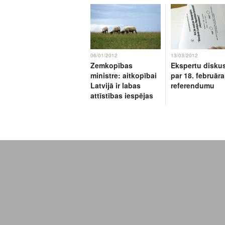
06/01/2012
13/03/2012
Zemkopības
Ekspertu diskus
ministre: aitkopībai
par 18. februāra
Latvijā ir labas
referendumu
attīstības iespējas