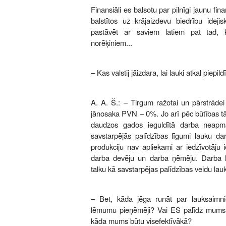
Finansiāli es balsotu par pilnīgi jaunu fi
balstītos uz krājaizdevu biedrību idej
pastāvēt ar saviem latiem pat tad, k
norēķiniem...
– Kas valstij jāizdara, lai lauki atkal piepi
A. A. Š.: – Tirgum ražotai un pārstrādei
jānosaka PVN – 0%. Jo arī pēc būtības tā
daudzos gados ieguldītā darba neapma
savstarpējās palīdzības līgumi lauku da
produkciju nav apliekami ar iedzīvotāju 
darba devēju un darba ņēmēju. Darba l
talku kā savstarpējas palīdzības veidu l
– Bet, kāda jēga runāt par lauksaimni
lēmumu pieņēmēji? Vai ES palīdz mums d
kāda mums būtu visefektīvākā?