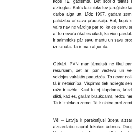
kopš 12. gadsimta. Bet šobrīd talkas 
aizliegtas. Katrs talcinieks tev jāreģistrē 
darba alga utt. Līdz 1997. gadam zemn
palīdzību ar savu produkciju. Bet, kopš
vairs nav ne vārdiņa par to, ka es esmu s
ar to nevaru rīkoties citādi, kā vien pārdo
ir saimnieks pār savu mantu un savu produ
iznīcināta. Tā ir man atņemta.
Otrkārt, PVN man jāmaksā ne tikai par
resursiem, bet arī par vectēvu un ve
veidojas vairākās paaudzēs. To nevar noli
tā ir netaisnība. Vispirms tiek noliegts s
raža ir svēta. Kaut tu ej klupdams, kriz
slikti, kad es, garām braukdams, redzu ne
Tā ir izniekota zeme. Tā ir nicība pret zemi
Vēl – Latvija ir parakstījusi ūdeņu aizs
aizsardzību saprot tekošos ūdeņus. Daug