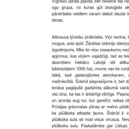
Vīgriežu pilnas pļavas, bet neviens tās 
ogu grupa, no kuras gūt bioloģiski ak
pārstrādes veidiem varam dabūt daudz k
tiecas.
Atbrauca ķīniešu zinātnieks. Viņi nezina, k
mugua, acis spīd. Žāvētas cidoniju daiviņ
izgudrojums. Mēs šo viņu nosaukumu nezi
apjomus, kas viņiem vajadzīgi, tad es te
desmitiem hektāru Latvijā vēl atliku
kādreizējiem 1000 ha), mums nav ko runā
laikā, kad gatavojāmies atomkaram, a
mežniecībā. Šobrīd pieprasījums ir, bet d
ienāca pagājušā gadsimta sākumā vairā
visi zina, ka tas ir ārkārtīgi vērtīgs. Piepra
un aronija aug tur, kur gandrīz nekas ci
Prūsijas grāvmalas pilnas ar melno plūšk
ka plūškoks atbaida ļauno. Šobrīd ir vā
plūškoka sula sit nost visus vīrusus. Neva
plūškoka sulu. Paskatāmies gar Lielupi,