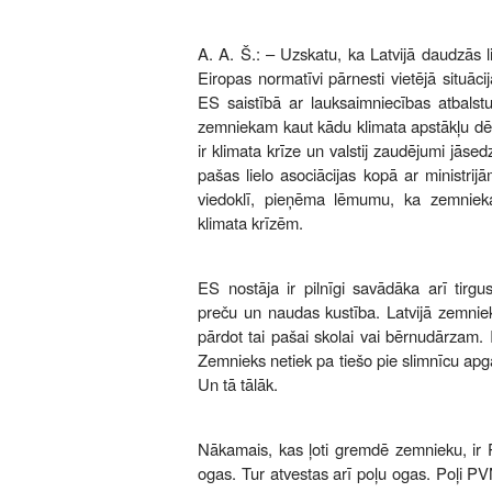
A. A. Š.: – Uzskatu, ka Latvijā daudzās l
Eiropas normatīvi pārnesti vietējā situāc
ES saistībā ar lauksaimniecības atbalstu 
zemniekam kaut kādu klimata apstākļu dē
ir klimata krīze un valstij zaudējumi jāsed
pašas lielo asociācijas kopā ar ministrijā
viedoklī, pieņēma lēmumu, ka zemniek
klimata krīzēm.
ES nostāja ir pilnīgi savādāka arī tirgus
preču un naudas kustība. Latvijā zemniek
pārdot tai pašai skolai vai bērnudārzam. 
Zemnieks netiek pa tiešo pie slimnīcu ap
Un tā tālāk.
Nākamais, kas ļoti gremdē zemnieku, ir
ogas. Tur atvestas arī poļu ogas. Poļi PV