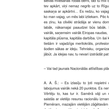
sievas mīlēšanas rodas bērni, tad tu mīli 
tev apkārt, viņi nemaz negrib uz to Rīg
saskaņa ar apkārtni… Es redzu, ko vajag
ko man vajag, un mēs labi iztiekam. Pēc ka
es zinu, ka cilvēki strādāja ar vienu do
labāk, nākamajai paaudzei būs labāk. 
vairāk, saņemsim vairāk Eiropas naudas, i
kapitāla plūsma, kapitāla darbība. Un šai k
tiešām ir vajadzīgs meritokrāts, profesio
šodien sākas ar ideju. Tehnisku, organizato
jābūt. Ja idejas nav, tu nevari izstrādāt pat
– Vai tad jaunais Nacionālās attīstības pl
A. A. Š.: – Es izlasīju to ļoti nopietni
labojumus vairāk nekā 20 punktos. Es neru
Vērtēju to, kas tur ir. Samērā vāji un n
saistās ar vietējo resursu racionālu izma
Piemēram, mazajām vietējām zāģētavām ir