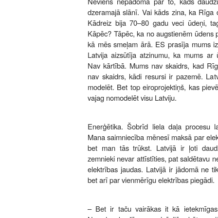
Neviens nepadomā par to, kāds daud
dzeramajā slānī. Vai kāds zina, ka Rīga
Kādreiz bija 70–80 gadu veci ūdeņi, tag
Kāpēc? Tāpēc, ka no augstienēm ūdens 
kā mēs smeļam ārā. ES prasīja mums iz
Latvija aizsūtīja atzinumu, ka mums ar 
Nav kārtībā. Mums nav skaidrs, kad Rī
nav skaidrs, kādi resursi ir pazemē. Latv
modelēt. Bet top eiroprojektiņš, kas pievēr
vajag nomodelēt visu Latviju.
Enerģētika. Šobrīd liela daļa procesu l
Mana saimniecība mēnesī maksā par elektr
bet man tās trūkst. Latvijā ir ļoti dau
zemnieki nevar attīstīties, pat saldētavu ne
elektrības jaudas. Latvijā ir jādomā ne t
bet arī par vienmērīgu elektrības piegādi.
– Bet ir taču vairākas it kā ietekmīgas