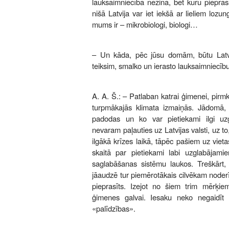
lauksaimniecība nezina, bet kuru piepras
nišā Latvija var iet iekšā ar lieliem lozun
mums ir – mikrobiologi, biologi…
– Un kāda, pēc jūsu domām, būtu Latvija
teiksim, smalko un ierasto lauksaimniecīb
A. A. Š.: – Patlaban katrai ģimenei, pirm
turpmākajās klimata izmaiņās. Jādomā, 
padodas un ko var pietiekami ilgi uzg
nevaram paļauties uz Latvijas valsti, uz t
ilgākā krīzes laikā, tāpēc pašiem uz vie
skaitā par pietiekami labi uzglabājam
saglabāšanas sistēmu laukos. Treškārt, 
jāaudzē tur piemērotākais cilvēkam noderīg
pieprasīts. Izejot no šiem trim mērķiem,
ģimenes galvai. Iesaku neko negaidīt
«palīdzības».