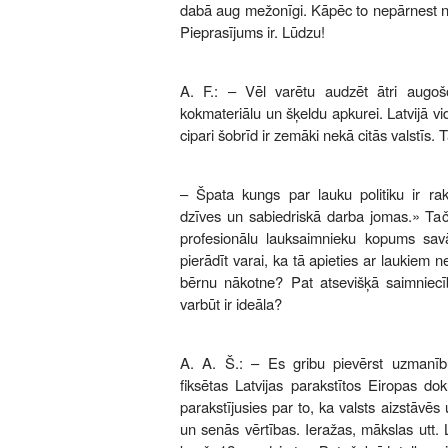
dabā aug mežonīgi. Kāpēc to nepārnest 
Pieprasījums ir. Lūdzu!
A. F.: – Vēl varētu audzēt ātri augoš
kokmateriālu un šķeldu apkurei. Latvijā v
cipari šobrīd ir zemāki nekā citās valstīs. Tā
– Špata kungs par lauku politiku ir raks
dzīves un sabiedriskā darba jomas.» Tač
profesionālu lauksaimnieku kopums sav
pierādīt varai, ka tā apieties ar laukiem ne
bērnu nākotne? Pat atsevišķā saimniecīb
varbūt ir ideāla?
A. A. Š.: – Es gribu pievērst uzmanī
fiksētas Latvijas parakstītos Eiropas do
parakstījusies par to, ka valsts aizstāvē
un senās vērtības. Ieražas, mākslas utt. La