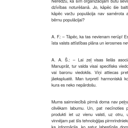
Neredzu, ka šīm organizācijām būtu sevi
dzīvības noturēšanā. Jo, kāpēc šie balti
kāpēc varžu populācija nav samērota a
bērnu populācijai?
A. F.: – Tāpēc, ka tas nevienam nerūp! 
īsta valsts attīstības plāna un ierosmes ne
A. A. Š.: – Lai zeļ visas lielās asoc
Manuprāt, tur valda visai specifisks vied
vai baronu viedoklis. Viņi attiecas pr
jāekspluatē. Man turpretī harmoniskā ko
kura es neko nepārdošu.
Mums saimniecībā pirmā doma nav peļņa, 
cilvēkam labumu. Un, pat necīnoties
produkti iet uz vienu valsti, uz otru
vinnējam pat šīs tehnoloģijas pirmrindni
ka informācija, ko satur labestīgās do