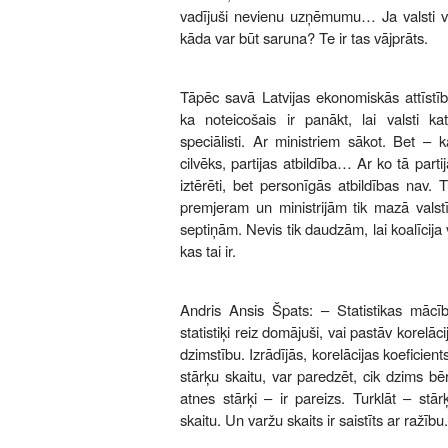
vadījuši nevienu uzņēmumu… Ja valsti va
kāda var būt saruna? Te ir tas vājprāts.
Tāpēc savā Latvijas ekonomiskās attīstīb
ka noteicošais ir panākt, lai valsti ka
speciālisti. Ar ministriem sākot. Bet – k
cilvēks, partijas atbildība… Ar ko tā partij
iztērēti, bet personīgās atbildības nav.
premjeram un ministrijām tik mazā valst
septiņām. Nevis tik daudzām, lai koalīcija v
kas tai ir.
Andris Ansis Špats: – Statistikas mācīb
statistiķi reiz domājuši, vai pastāv korelāc
dzimstību. Izrādījās, korelācijas koeficien
stārķu skaitu, var paredzēt, cik dzims b
atnes stārķi – ir pareizs. Turklāt – stār
skaitu. Un varžu skaits ir saistīts ar ražību.