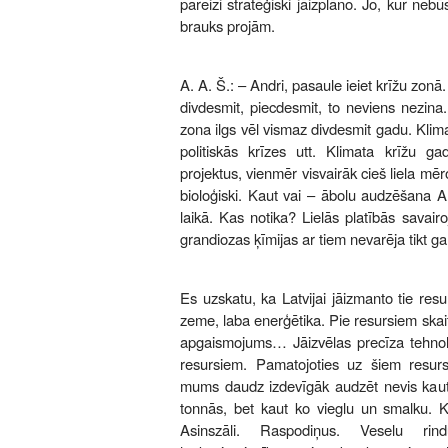
pareizi stratēģiski jāizplāno. Jo, kur nebūs
brauks projām.
A. A. Š.: – Andri, pasaule ieiet krīžu zonā.
divdesmit, piecdesmit, to neviens nezina.
zona ilgs vēl vismaz divdesmit gadu. Klimata
politiskās krīzes utt. Klimata krīžu g
projektus, vienmēr visvairāk cieš liela mēro
bioloģiski. Kaut vai – ābolu audzēšana 
laikā. Kas notika? Lielās platībās savair
grandiozas ķīmijas ar tiem nevarēja tikt ga
Es uzskatu, ka Latvijai jāizmanto tie resurs
zeme, laba enerģētika. Pie resursiem skait
apgaismojums… Jāizvēlas precīza tehnolo
resursiem. Pamatojoties uz šiem resurs
mums daudz izdevīgāk audzēt nevis kaut 
tonnās, bet kaut ko vieglu un smalku. K
Asinszāli. Raspodiņus. Veselu rin