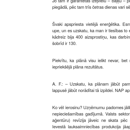
Jo tām ir garantētas izejvielu – baļķu – 
piegādā, pēc tam trīs četras dienas vari s
Švaki apspriesta vietējā enerģētika. 
upe, un es uzskatu, ka man ir tiesības to e
kādreiz bija 400 aizsprostiņu, kas darbin
šobrīd ir 130.
Piekrītu, ka plānā visu ielikt nevar, be
iepriekšējā plāna rezultātus.
A. F.: – Uzskatu, ka plānam jābūt pam
lappusē jābūt norādītai tā izpildei. NAP ap
Ko vēl ierosinu? Uzņēmumu padomes jālikv
nepieciešamības gadījumā. Valsts sektorā
aģentūru) revīzija jāveic ne skata pēc 
Ievestā lauksaimniecības produkcija jāap