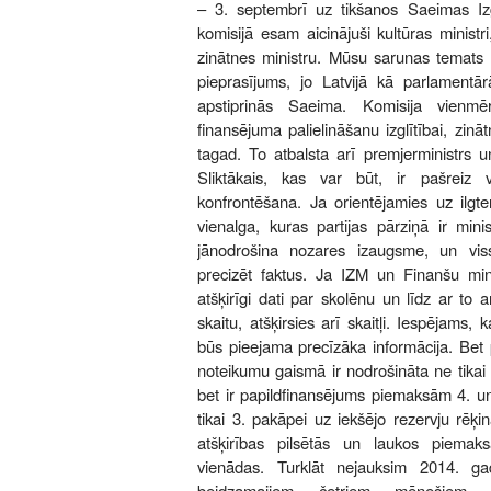
– 3. septembrī uz tikšanos Saeimas Izgl
komisijā esam aicinājuši kultūras ministr
zinātnes ministru. Mūsu sarunas temats 
pieprasījums, jo Latvijā kā parlamentār
apstiprinās Saeima. Komisija vienmēr
finansējuma palielināšanu izglītībai, zināt
tagad. To atbalsta arī premjerministrs u
Sliktākais, kas var būt, ir pašreiz 
konfrontēšana. Ja orientējamies uz ilgter
vienalga, kuras partijas pārziņā ir mini
jānodrošina nozares izaugsme, un viss
precizēt faktus. Ja IZM un Finanšu min
atšķirīgi dati par skolēnu un līdz ar to
skaitu, atšķirsies arī skaitļi. Iespējams, 
būs pieejama precīzāka informācija. Bet 
noteikumu gaismā ir nodrošināta ne tikai
bet ir papildfinansējums piemaksām 4. un 
tikai 3. pakāpei uz iekšējo rezervju rēķi
atšķirības pilsētās un laukos piema
vienādas. Turklāt nejauksim 2014. 
beidzamajiem četriem mēnešiem ne