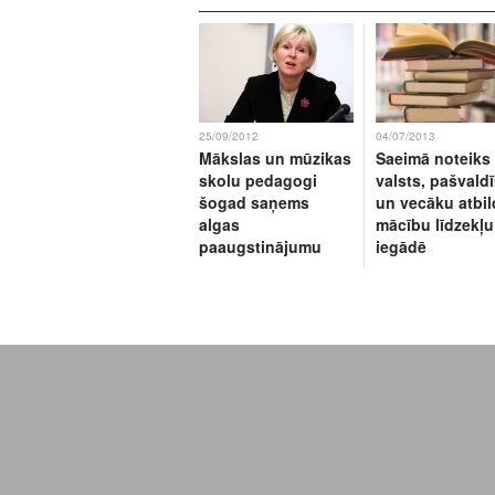
25/09/2012
04/07/2013
Mākslas un mūzikas
Saeimā noteiks
skolu pedagogi
valsts, pašvald
šogad saņems
un vecāku atbil
algas
mācību līdzekļu
paaugstinājumu
iegādē