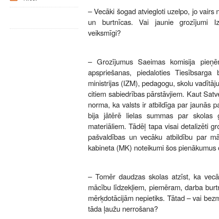
– Vecāki šogad atviegloti uzelpo, jo vair
un burtnīcas. Vai jaunie grozījumi Izg
veiksmīgi?
– Grozījumus Saeimas komisija pieņē
apspriešanas, piedaloties Tiesībsarga b
ministrijas (IZM), pedagogu, skolu vadītāj
citiem sabiedrības pārstāvjiem. Kaut Satv
norma, ka valsts ir atbildīga par jaunās 
bija jātērē lielas summas par skolas
materiāliem. Tādēļ tapa visai detalizēti gr
pašvaldības un vecāku atbildību par māc
kabineta (MK) noteikumi šos pienākumus d
– Tomēr daudzas skolas atzīst, ka vecā
mācību līdzekļiem, piemēram, darba burtnī
mērķdotācijām nepietiks. Tātad – vai bezm
tāda ļaužu nerrošana?