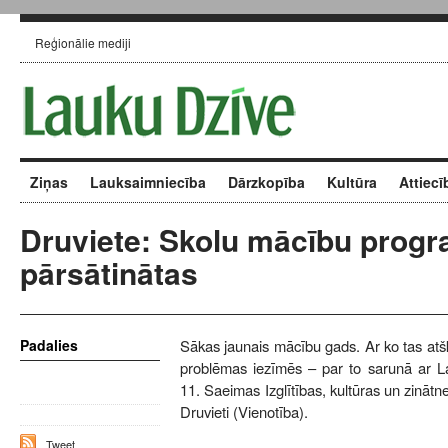
Reģionālie mediji
Ziņas
Lauksaimniecība
Dārzkopība
Kultūra
Attiecī
Druviete: Skolu mācību prog
pārsātinātas
Padalies
Sākas jaunais mācību gads. Ar ko tas atšķ
problēmas iezīmēs – par to sarunā ar Lat
11. Saeimas Izglītības, kultūras un zinātn
Druvieti (Vienotība).
Tweet