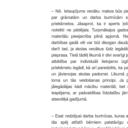
– Nē. Ietaupījums vecāku makos būs pieti
par grāmatām un darba burtnīcām sv
priekšmetos. Jāsaprot, ka ir sperts ļot
noteikti ne pēdējais. Turpmākajos gad
materiālu pieejamība pilnā apjomā. Ne
darbības gadā vēl var būt diezgan daud
darīt tad, ja skolas vecākus lūdz iegādā
pieprasa. Tieši tādēļ likumā ir divi svarīgi
atbildība par individuāli lietojamo izg
priekšmetu iegādi, kā arī paredzēts, ka p
un jāvienojas skolas padomei. Likumā 
loma un tās veidošanas principi. Ja
jāiegādājas kādi mācību materiāli, be
iespējams, ar pašvaldības līdzdalību jām
atsevišķā gadījumā.
– Esat redzējusi darba burtnīcas, kuras 
tās spēj attīstīt bērniem patstāvīg