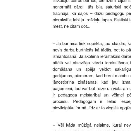
izskolojot četrus bērnus, diemžēl ir bijusi
nenormāli dārgi, tās bija saturiski nejē
tracināja, ka šajos – dažu pedagogu peļ
pierakstīja labi ja trešdaļu lapas. Faktiski
mest, ne citam dot...
– Ja burtnīca tiek nopirkta, tad skaidrs, k
nevis darba burtnīcās kā tādās, bet to 
izmantošanā. Ja skolēna ierastākais darbs
attēlā vai atsevišķu vārdu ierakstīšana t
domāšana un spēja veidot sakarīgu
gadījumos, piemēram, kad bērni mācību d
jānostiprina zināšanas, kad jau izma
paņēmieni, tad var būt reize un vieta arī
ir pedagoga meistarībai un vēlmei p
procesu. Pedagogam ir lielas iespē
pievilcīgāku formā, līdz ar to vieglāk apgū
– Vēl kāda mūžīgā nelaime, kurai nevi