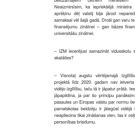
Neaizmirsīsim, ka iepriekšējā ministra l
aprēķinu dēļ valstij bija jārod nepare
samaksai vēl šajā gadā. Droši gan varu teik
finansējumu zinātnei – gan bāzes fina
universitāšu zinātnei.
– IZM iecerējusi samazināt vidusskolu
skatāties?
– Visnotaļ augstu vērtējamajā Izglītī
projektā līdz 2020. gadam nav ietvert
vidējo izglītību, taču tā ir jāpatur prātā.
jāpapildina, ja par šo principu panāksi
pasaules un Eiropas valstu par normu ti
pamatskolas beidzēju ir jāiegūst vidējā 
neapliecina tikai zināšanas vien, tas ir ce
personības briedumu.