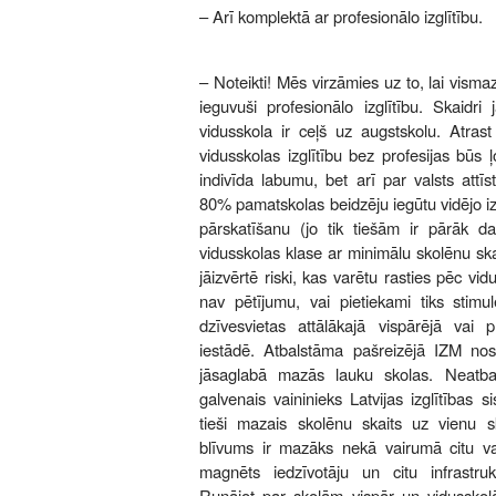
– Arī komplektā ar profesionālo izglītību.
– Noteikti! Mēs virzāmies uz to, lai vis
ieguvuši profesionālo izglītību. Skaidri 
vidusskola ir ceļš uz augstskolu. Atrast
vidusskolas izglītību bez profesijas būs ļ
indivīda labumu, bet arī par valsts attīs
80% pamatskolas beidzēju iegūtu vidējo izg
pārskatīšanu (jo tik tiešām ir pārāk da
vidusskolas klase ar minimālu skolēnu ska
jāizvērtē riski, kas varētu rasties pēc v
nav pētījumu, vai pietiekami tiks stimu
dzīvesvietas attālākajā vispārējā vai pr
iestādē. Atbalstāma pašreizējā IZM nos
jāsaglabā mazās lauku skolas. Neatbal
galvenais vaininieks Latvijas izglītības 
tieši mazais skolēnu skaits uz vienu sk
blīvums ir mazāks nekā vairumā citu val
magnēts iedzīvotāju un citu infrastrukt
Runājot par skolām vispār un vidusskolā