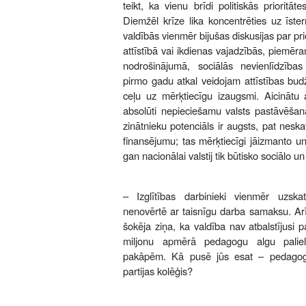
teikt, ka vienu brīdi politiskās prioritāte
Diemžēl krīze lika koncentrēties uz īste
valdībās vienmēr bijušas diskusijas par prio
attīstībā vai ikdienas vajadzībās, piemēr
nodrošinājumā, sociālās nevienlīdzība
pirmo gadu atkal veidojam attīstības budž
ceļu uz mērķtiecīgu izaugsmi. Aicinātu a
absolūti nepieciešamu valsts pastāvēšana
zinātnieku potenciāls ir augsts, pat neska
finansējumu; tas mērķtiecīgi jāizmanto u
gan nacionālai valstij tik būtisko sociālo u
– Izglītības darbinieki vienmēr uzska
nenovērtē ar taisnīgu darba samaksu. Arī
šokēja ziņa, ka valdība nav atbalstījusi 
miljonu apmērā pedagogu algu palielin
pakāpēm. Kā pusē jūs esat – pedagogu
partijas kolēģis?