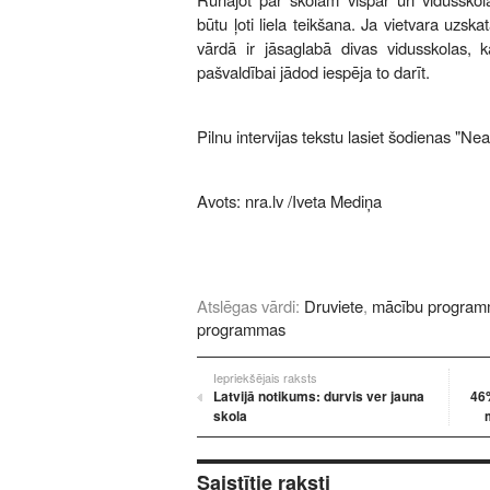
būtu ļoti liela teikšana. Ja vietvara uzska
vārdā ir jāsaglabā divas vidusskolas, 
pašvaldībai jādod iespēja to darīt.
Pilnu intervijas tekstu lasiet šodienas "Nea
Avots:
nra.lv
/Iveta Mediņa
Atslēgas vārdi:
Druviete
,
mācību progra
programmas
Iepriekšējais raksts
Latvijā notikums: durvis ver jauna
46
skola
Saistītie raksti