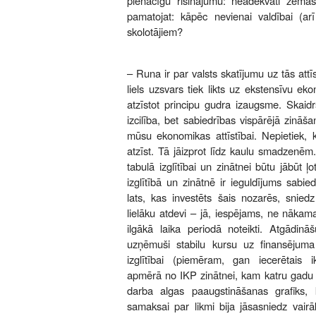
pienācīgu risinājumu: neadekvāti zemā
pamatojat: kāpēc nevienai valdībai (arī
skolotājiem?
– Runa ir par valsts skatījumu uz tās attīs
liels uzsvars tiek likts uz ekstensīvu eko
atzīstot principu gudra izaugsme. Skaidrs
izcilība, bet sabiedrības vispārējā zināš
mūsu ekonomikas attīstībai. Nepietiek, k
atzīst. Tā jāizprot līdz kaulu smadzenēm.
tabulā izglītībai un zinātnei būtu jābūt ļo
izglītībā un zinātnē ir ieguldījums sabi
lats, kas investēts šais nozarēs, snied
lielāku atdevi – jā, iespējams, ne nākam
ilgākā laika periodā noteikti. Atgādi
uzņēmuši stabilu kursu uz finansējuma
izglītībai (piemēram, gan iecerētais
apmērā no IKP zinātnei, kam katru gadu bi
darba algas paaugstināšanas grafiks,
samaksai par likmi bija jāsasniedz vair