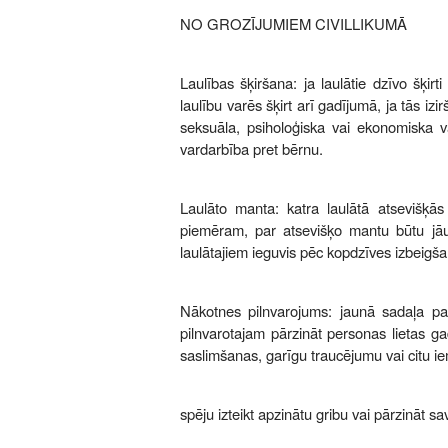
NO GROZĪJUMIEM CIVILLIKUMĀ
Laulības šķiršana: ja laulātie dzīvo šķir
laulību varēs šķirt arī gadījumā, ja tās izir
seksuāla, psiholoģiska vai ekonomiska va
vardarbība pret bērnu.
Laulāto manta: katra laulātā atsevišķās
piemēram, par atsevišķo mantu būtu jāu
laulātajiem ieguvis pēc kopdzīves izbeigš
Nākotnes pilnvarojums: jaunā sadaļa pa
pilnvarotajam pārzināt personas lietas gad
saslimšanas, garīgu traucējumu vai citu i
spēju izteikt apzinātu gribu vai pārzināt sav