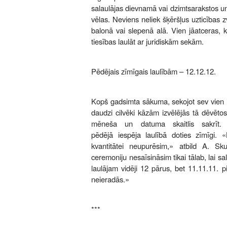
salaulājas dievnamā vai dzimtsarakstos un
vēlas. Neviens neliek šķēršļus uzticības z
balonā vai slepenā alā. Vien jāatceras, 
tiesības laulāt ar juridiskām sekām.
Pēdējais zīmīgais laulībām – 12.12.12.
Kopš gadsimta sākuma, sekojot sev vien 
daudzi cilvēki kāzām izvēlējās tā dēvēt
mēneša un datuma skaitlis sakrīt
pēdējā iespēja laulībā doties zīmīgi. «L
kvantitātei neupurēsim,» atbild A. Sk
ceremoniju nesaīsināsim tikai tālab, lai sa
laulājam vidēji 12 pārus, bet 11.11.11. p
neieradās.»
***