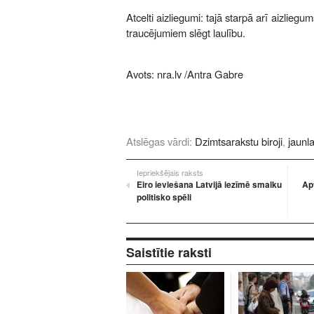
Atcelti aizliegumi: tajā starpā arī aizlieg
traucējumiem slēgt laulību.
Avots:
nra.lv
/Antra Gabre
Atslēgas vārdi:
Dzimtsarakstu biroji
,
jaunla
Iepriekšējais raksts
Eiro ieviešana Latvijā iezīmē smalku
Ap
politisko spēli
Saistītie raksti