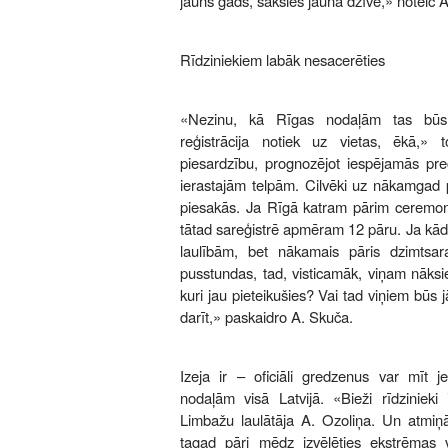
jauns gads, sāksies jauna dzīve,» noteic A
Rīdziniekiem labāk nesacerēties
«Nezinu, kā Rīgas nodaļām tas būs 
reģistrācija notiek uz vietas, ēkā,»
piesardzību, prognozējot iespējamās pre
ierastajām telpām. Cilvēki uz nākamgad pl
piesakās. Ja Rīgā katram pārim ceremoni
tātad sareģistrē apmēram 12 pāru. Ja kād
laulībām, bet nākamais pāris dzimtsar
pusstundas, tad, visticamāk, viņam nāksies 
kuri jau pieteikušies? Vai tad viņiem bū
darīt,» paskaidro A. Skuča.
Izeja ir – oficiāli gredzenus var mīt 
nodaļām visā Latvijā. «Bieži rīdzinieki 
Limbažu laulātāja A. Ozoliņa. Un atmiņā
tagad pāri mēdz izvēlēties ekstrēmas vi