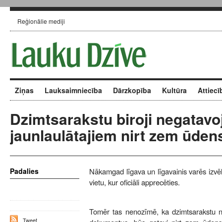
Reģionālie mediji
Ziņas
Lauksaimniecība
Dārzkopība
Kultūra
Attiecī
Dzimtsarakstu biroji negatavo
jaunlaulātajiem nirt zem ūden
Padalies
Nākamgad līgava un līgavainis varēs izvēlē
vietu, kur oficiāli apprecēties.
Tomēr tas nenozīmē, ka dzimtsarakstu no
Tweet