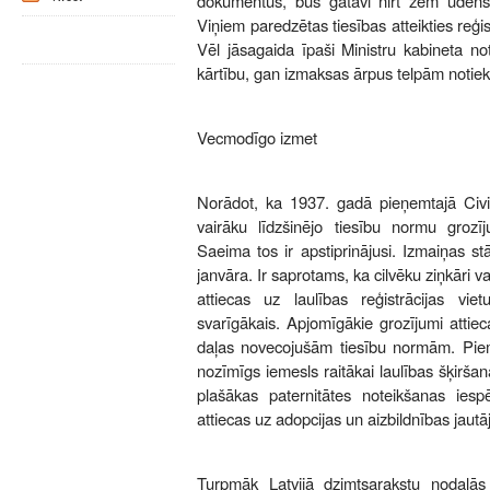
dokumentus, būs gatavi nirt zem ūdens v
Viņiem paredzētas tiesības atteikties reģis
Vēl jāsagaida īpaši Ministru kabineta n
kārtību, gan izmaksas ārpus telpām notiekoš
Vecmodīgo izmet
Norādot, ka 1937. gadā pieņemtajā Civil
vairāku līdzšinējo tiesību normu grozī
Saeima tos ir apstiprinājusi. Izmaiņas s
janvāra. Ir saprotams, ka cilvēku ziņkāri va
attiecas uz laulības reģistrācijas vi
svarīgākais. Apjomīgākie grozījumi attie
daļas novecojušām tiesību normām. Pie
nozīmīgs iemesls raitākai laulības šķirša
plašākas paternitātes noteikšanas iesp
attiecas uz adopcijas un aizbildnības jaut
Turpmāk Latvijā dzimtsarakstu nodaļās 