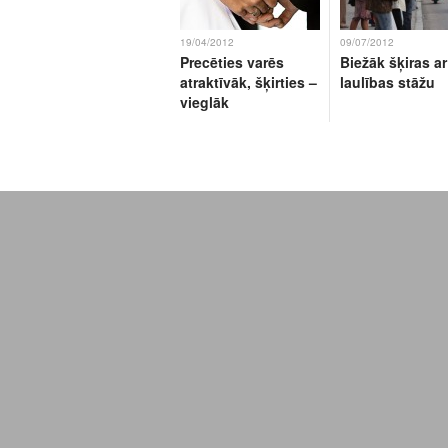
19/04/2012
09/07/2012
Precēties varēs
Biežāk šķiras ar
atraktīvāk, šķirties –
laulības stāžu
vieglāk