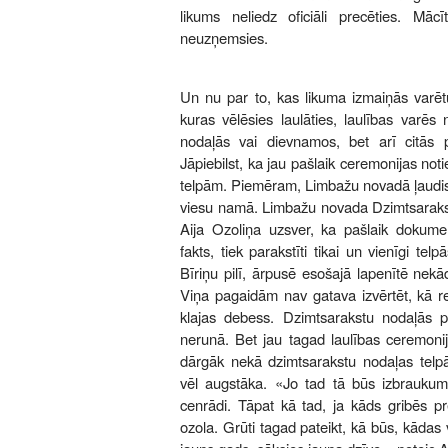
likums neliedz oficiāli precēties. Mācī
neuzņemsies.
Un nu par to, kas likuma izmaiņās varētu
kuras vēlēsies laulāties, laulības varēs 
nodaļās vai dievnamos, bet arī citās p
Jāpiebilst, ka jau pašlaik ceremonijas no
telpām. Piemēram, Limbažu novadā ļaudis 
viesu namā. Limbažu novada Dzimtsarakst
Aija Ozoliņa uzsver, ka pašlaik dokument
fakts, tiek parakstīti tikai un vienīgi tel
Bīriņu pilī, ārpusē esošajā lapenītē nek
Viņa pagaidām nav gatava izvērtēt, kā re
klajas debess. Dzimtsarakstu nodaļās 
nerunā. Bet jau tagad laulības ceremonij
dārgāk nekā dzimtsarakstu nodaļas tel
vēl augstāka. «Jo tad tā būs izbraukuma
cenrādi. Tāpat kā tad, ja kāds gribēs p
ozola. Grūti tagad pateikt, kā būs, kādas