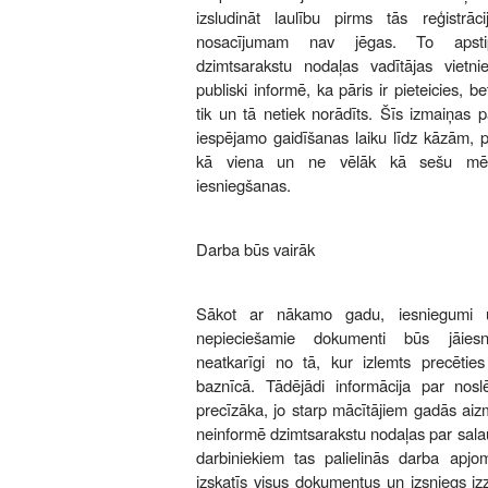
izsludināt laulību pirms tās reģistrā
nosacījumam nav jēgas. To apsti
dzimtsarakstu nodaļas vadītājas vietn
publiski informē, ka pāris ir pieteicies, b
tik un tā netiek norādīts. Šīs izmaiņas 
iespējamo gaidīšanas laiku līdz kāzām, p
kā viena un ne vēlāk kā sešu mēn
iesniegšanas.
Darba būs vairāk
Sākot ar nākamo gadu, iesniegumi un
nepieciešamie dokumenti būs jāiesn
neatkarīgi no tā, kur izlemts precētie
baznīcā. Tādējādi informācija par nos
precīzāka, jo starp mācītājiem gadās aiz
neinformē dzimtsarakstu nodaļas par salau
darbiniekiem tas palielinās darba apjo
izskatīs visus dokumentus un izsniegs izz