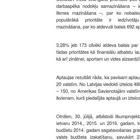
darbaspēka nodokļu samazināšana – ie
likmes mazināšana –, par ko nobalsoju
populārākā prioritāte ir iedzīvotā
mazināšana, par ko atdevuši balsis 692 apt
3,28% jeb 173 cilvēki atdeva balsis par 
tādas prioritātes kā finansiālu atbalstu l
kā arī zinātnei, sportam un vides aizsardzī
Aptaujas rezultāti rāda, ka pavisam aptaujā
20 valstīm. No Latvijas viedokli izteicis 48
– 150, no Amerikas Savienotajām valstīm 
ikvienam, kurš piedalījās aptaujā un izteica
Otrdien, 30. jūlijā, atbilstoši likumproj
ietvaru 2014., 2015. un 2016. gadam, kā
budžetu 2014. gadam sagatavošanas graf
valsts budžeta izskatīšanu, savukārt 