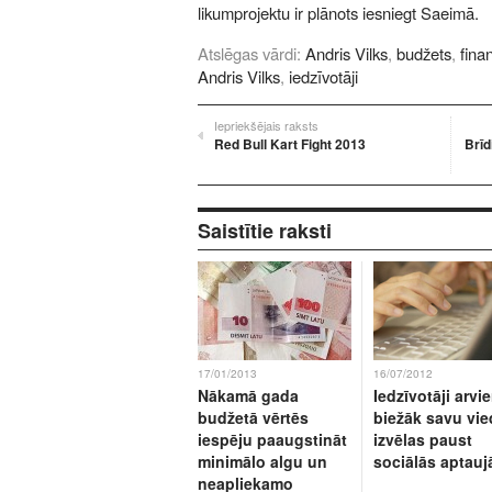
likumprojektu ir plānots iesniegt Saeimā.
Atslēgas vārdi:
Andris Vilks
,
budžets
,
fina
Andris Vilks
,
iedzīvotāji
Iepriekšējais raksts
Red Bull Kart Fight 2013
Brīd
Saistītie raksti
17/01/2013
16/07/2012
Nākamā gada
Iedzīvotāji arvi
budžetā vērtēs
biežāk savu vie
iespēju paaugstināt
izvēlas paust
minimālo algu un
sociālās aptauj
neapliekamo