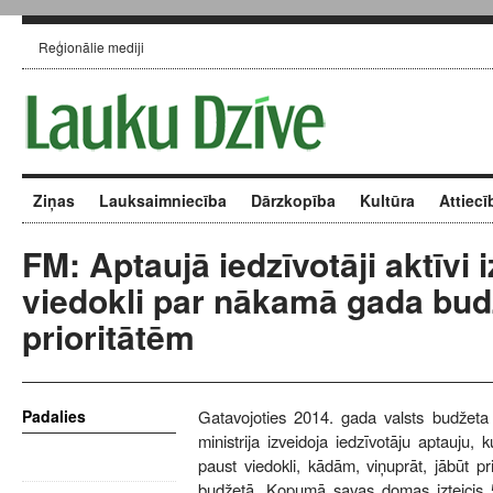
Reģionālie mediji
Ziņas
Lauksaimniecība
Dārzkopība
Kultūra
Attiecī
FM: Aptaujā iedzīvotāji aktīvi 
viedokli par nākamā gada bud
prioritātēm
Padalies
Gatavojoties 2014. gada valsts budžeta 
ministrija izveidoja iedzīvotāju aptauju, k
paust viedokli, kādām, viņuprāt, jābūt p
budžetā. Kopumā savas domas izteicis 5