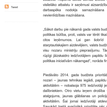
vislielāko atbalstu ir saņēmusi aizsardzī
Tweet
darbaspēka nodokļa samazināšana 
nevienlīdzības mazināšana.
„Sākot darbu pie nākamā gada valsts budže
politikas būtība, proti, valsts var tērēt ti
citos ieņēmumos. Lai gan šobrīd 
starptautiskajiem aizdevējiem, valsts bud
visu nozaru ministriju pieprasījumu. Tā
rūpīgi jāizskaidro iedzīvotājiem papildu 
politikas iniciatīvām nākamgad”, norāda fi
Piedāvāto 2014. gada budžeta prioritā
nozari – jaunas tehnikas iegādi, papil
aktivitātēm – nobalsoja 975 iedzīvotāji 
dalībniekiem. Otro vietu ieņem drošība 
atalgojums, jaunas glābšanas un polici
aktivitātēm. Šai jomai iedzīvotāji at
Savukārt trešā svarīgākā prioritāte pēc