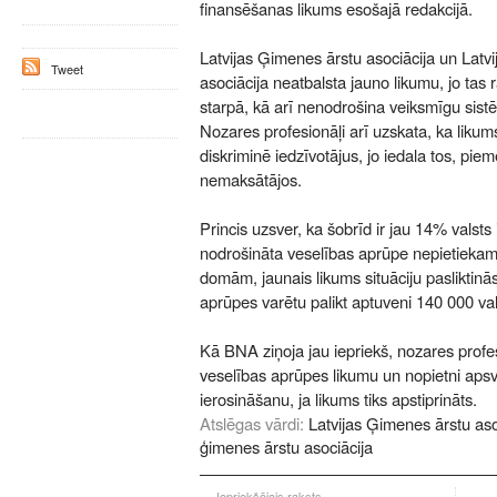
finansēšanas likums esošajā redakcijā.
Latvijas Ģimenes ārstu asociācija un Latv
Tweet
asociācija neatbalsta jauno likumu, jo tas
starpā, kā arī nenodrošina veiksmīgu sist
Nozares profesionāļi arī uzskata, ka likum
diskriminē iedzīvotājus, jo iedala tos, pi
nemaksātājos.
Princis uzsver, ka šobrīd ir jau 14% valsts
nodrošināta veselības aprūpe nepietiekam
domām, jaunais likums situāciju pasliktinā
aprūpes varētu palikt aptuveni 140 000 val
Kā BNA ziņoja jau iepriekš, nozares profe
veselības aprūpes likumu un nopietni aps
ierosināšanu, ja likums tiks apstiprināts.
Atslēgas vārdi:
Latvijas Ģimenes ārstu aso
ģimenes ārstu asociācija
Iepriekšējais raksts