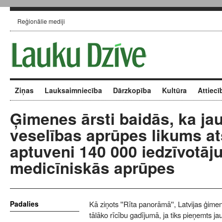
Reģionālie mediji
Ziņas
Lauksaimniecība
Dārzkopība
Kultūra
Attiecī
Ģimenes ārsti baidās, ka ja
veselības aprūpes likums at
aptuveni 140 000 iedzīvotāj
medicīniskās aprūpes
Padalies
Kā ziņots ''Rīta panorāmā'', Latvijas ģime
tālāko rīcību gadījumā, ja tiks pieņemts j