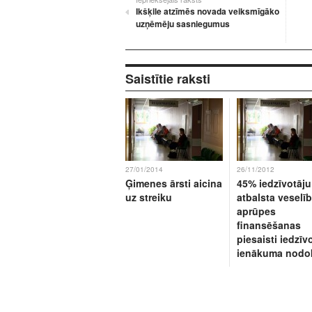
Ikšķile atzīmēs novada veiksmīgāko
uzņēmēju sasniegumus
Saistītie raksti
27/01/2014
26/11/2012
Ģimenes ārsti aicina
45% iedzīvotāju
uz streiku
atbalsta veselī
aprūpes
finansēšanas
piesaisti iedzīv
ienākuma nodo