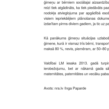
ģimeņu ar bērniem sociālajai aizsardzība
reizi tiek atgādināts, ka tiek piedāvāts p
nodokļa atvieglojuma par apgādībā eso
visiem iepriekšējiem plānošanas dokum
izdarītam pirms diviem gadiem, ja tic uz pa
Kā panākums ģimeņu situācijas uzlaboš
ģimene, kurā ir vismaz trīs bērni, transpor
maksā 80 %, nevis, piemēram, ar 50–80 pr
Valdībai LM iesaka 2013. gadā turpin
ierobežojumu, bet ar nākamā gada sāk
maternitātes, paternitātes un vecāku paba
Avots:
nra.lv
/Inga Paparde