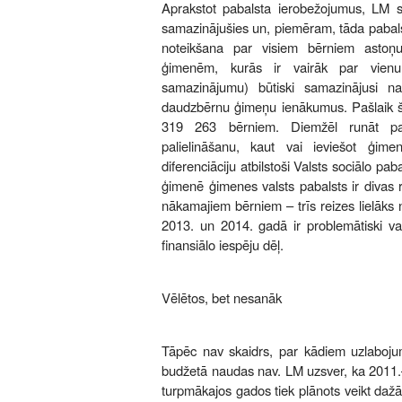
Aprakstot pabalsta ierobežojumus, LM 
samazinājušies un, piemēram, tāda pabals
noteikšana par visiem bērniem astoņu
ģimenēm, kurās ir vairāk par vienu
samazinājumu) būtiski samazinājusi n
daudzbērnu ģimeņu ienākumus. Pašlaik ši
319 263 bērniem. Diemžēl runāt pa
palielināšanu, kaut vai ieviešot ģim
diferenciāciju atbilstoši Valsts sociālo pa
ģimenē ģimenes valsts pabalsts ir divas 
nākamajiem bērniem – trīs reizes lielāks
2013. un 2014. gadā ir problemātiski va
finansiālo iespēju dēļ.
Vēlētos, bet nesanāk
Tāpēc nav skaidrs, par kādiem uzlabojum
budžetā naudas nav. LM uzsver, ka 2011.–
turpmākajos gados tiek plānots veikt dažā