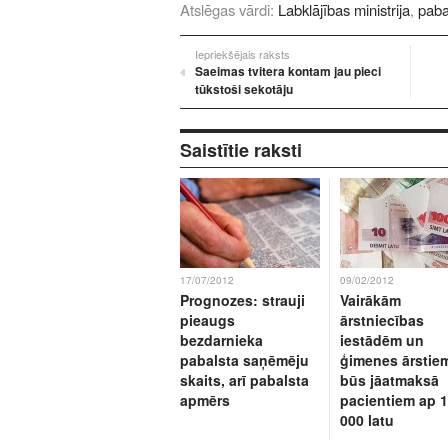
Atslēgas vārdi:
Labklājības ministrija
,
paba
Iepriekšējais raksts
Saeimas tvitera kontam jau pieci
tūkstoši sekotāju
Saistītie raksti
17/07/2012
09/02/2012
Prognozes: strauji
Vairākām
pieaugs
ārstniecības
bezdarnieka
iestādēm un
pabalsta saņēmēju
ģimenes ārstie
skaits, arī pabalsta
būs jāatmaksā
apmērs
pacientiem ap 
000 latu