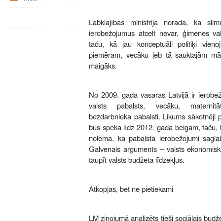
Labklājības ministrija norāda, ka sli
ierobežojumus atcelt nevar, ģimenes vals
taču, kā jau konceptuāli politiķi vieno
piemēram, vecāku jeb tā sauktajām mā
maigāks.
No 2009. gada vasaras Latvijā ir ierobež
valsts pabalsts, vecāku, maternitāt
bezdarbnieka pabalsti. Likums sākotnēji 
būs spēkā līdz 2012. gada beigām, taču,
nolēma, ka pabalsta ierobežojumi saglab
Galvenais arguments – valsts ekonomiskā
taupīt valsts budžeta līdzekļus.
Atkopjas, bet ne pietiekami
LM ziņojumā analizēts tieši sociālais budže