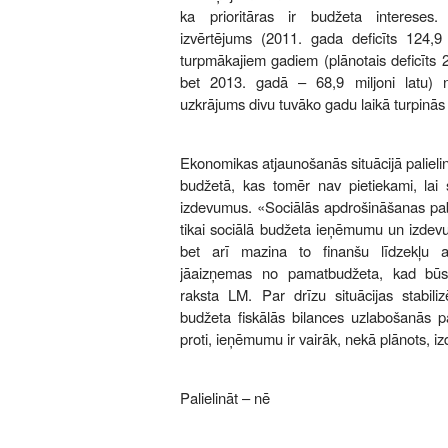
ka prioritāras ir budžeta intereses.
izvērtējums (2011. gada deficīts 124,9 
turpmākajiem gadiem (plānotais deficīts 2
bet 2013. gadā – 68,9 miljoni latu) 
uzkrājums divu tuvāko gadu laikā turpinās 
Ekonomikas atjaunošanās situācijā palieli
budžetā, kas tomēr nav pietiekami, lai 
izdevumus. «Sociālās apdrošināšanas pab
tikai sociālā budžeta ieņēmumu un izdev
bet arī mazina to finanšu līdzekļu 
jāaizņemas no pamatbudžeta, kad būs 
raksta LM. Par drīzu situācijas stabili
budžeta fiskālās bilances uzlabošanās p
proti, ieņēmumu ir vairāk, nekā plānots, 
Palielināt – nē