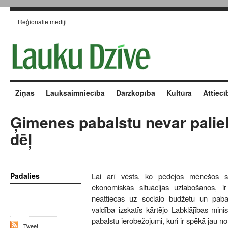
Reģionālie mediji
Ziņas
Lauksaimniecība
Dārzkopība
Kultūra
Attiecī
Ģimenes pabalstu nevar paliel
dēļ
Padalies
Lai arī vēsts, ko pēdējos mēnešos s
ekonomiskās situācijas uzlabošanos, ir 
neattiecas uz sociālo budžetu un paba
valdība izskatīs kārtējo Labklājības minis
pabalstu ierobežojumi, kuri ir spēkā jau n
Tweet