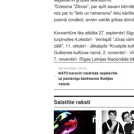
"Dziesma "Zilonis", par spīti savam bērn
reiz par to "lielo un netveramo" lietu kārt
posmā nonākot, arvien vairāk gribas dom
Koncerttūre tiks atklāta 27. septembrī Sigul
turpinoties 4.oktobrī- Ventspilī ”Jūras vārt
zālē”, 11. oktobrī - Jēkabpils “Krustpils k
Gulbenes kultūras namā, 2. novembrī - Vi
7. novembrī- Rīgas Latvijas Nacionālās bib
Iepriekšējais raksts
NATO karavīri visdrīzāk nepiekritīs
uz pastāvīgu bāzēšanos Baltijas
valstīs
Saistītie raksti