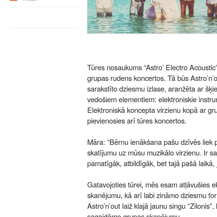
Tūres nosaukums “Astro’ Electro Acoustic”
grupas rudens koncertos. Tā būs Astro’n’
sarakstīto dziesmu izlase, aranžēta ar šķie
vedošiem elementiem: elektroniskie instrum
Elektroniskā koncepta virzienu kopā ar gru
pievienosies arī tūres koncertos.
Māra: “Bērnu ienākšana pašu dzīvēs liek p
skatījumu uz mūsu muzikālo virzienu. Ir saj
pamatīgāk, atbildīgāk, bet tajā pašā laikā, j
Gatavojoties tūrei, mēs esam atļāvušies e
skanējumu, kā arī labi zināmo dziesmu for
Astro’n’out laiž klajā jaunu singu “Zilonis”
sagaidāmo grupas skanējumu.