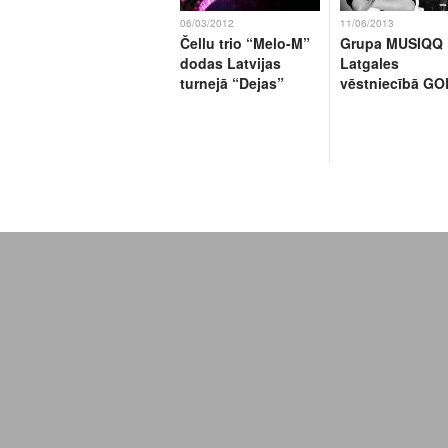
06/03/2012
11/06/2013
Čellu trio “Melo-M”
Grupa MUSIQQ
dodas Latvijas
Latgales
turnejā “Dejas”
vēstniecībā G