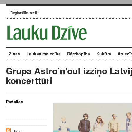
Reģionālie mediji
Ziņas
Lauksaimniecība
Dārzkopība
Kultūra
Attiecī
Grupa Astro’n’out izziņo Latvi
koncerttūri
Padalies
Tweet