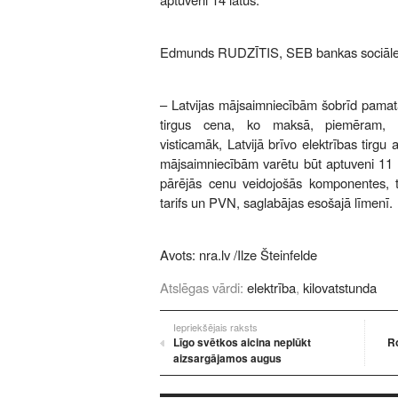
Edmunds RUDZĪTIS, SEB bankas sociāle
– Latvijas mājsaimniecībām šobrīd pamata
tirgus cena, ko maksā, piemēram, Iga
visticamāk, Latvijā brīvo elektrības tirgu 
mājsaimniecībām varētu būt aptuveni 11 
pārējās cenu veidojošās komponentes, ta
tarifs un PVN, saglabājas esošajā līmenī.
Avots:
nra.lv
/Ilze Šteinfelde
Atslēgas vārdi:
elektrība
,
kilovatstunda
Iepriekšējais raksts
Līgo svētkos aicina neplūkt
Ro
aizsargājamos augus