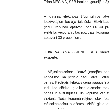
Trīna MESIMA, SEB bankas Igaunijā mājs
– Igaunija elektrības tirgu pilnībā a
iedzīvotājiem tas bija liels šoks. Elektrīb
gadu, kāpušas aptuveni par 20–40 p
elektrību veido arī citas pozīcijas, kop
aptuveni 30 procentiem.
Julita VARANAUSKIENE, SEB bankas
eksperte:
– Mājsaimniecības Lietuvā joprojām sarg
nenozīmē, ka pēdējo gadu laikā Lietuv
cenas. Pēdējais lielākais cenu paaugstin
tad, kad slēdza Ignalinas atomelektrost
cenas ir svārstījušās, un kopumā var te
virzienā. Taču, kopumā rēķinot, elektrīb
mājsaimniecību budžetos. Vidēji ģimen
aptuveni 14 latus.