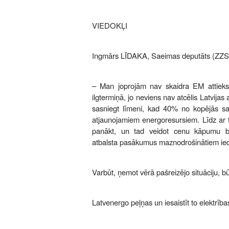
VIEDOKĻI
Ingmārs LĪDAKA, Saeimas deputāts (ZZS
– Man joprojām nav skaidra EM attieksm
ilgtermiņā, jo neviens nav atcēlis Latvij
sasniegt līmeni, kad 40% no kopējās sar
atjaunojamiem energoresursiem. Līdz ar t
panākt, un tad veidot cenu kāpumu 
atbalsta pasākumus maznodrošinātiem ied
Varbūt, ņemot vērā pašreizējo situāciju, bū
Latvenergo peļņas un iesaistīt to elektrība