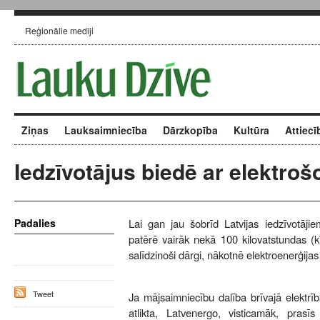
Reģionālie mediji
Ziņas
Lauksaimniecība
Dārzkopība
Kultūra
Attiecī
Iedzīvotājus biedē ar elektroš
Padalies
Lai gan jau šobrīd Latvijas iedzīvotājie
patērē vairāk nekā 100 kilovatstundas (k
salīdzinoši dārgi, nākotnē elektroenerģijas
Tweet
Ja mājsaimniecību dalība brīvajā elektrīb
atlikta, Latvenergo, visticamāk, pras