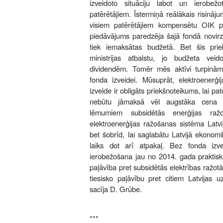
izveidoto situāciju labot un ierob
patērētājiem. Īstermiņā reālākais risināj
visiem patērētājiem kompensētu OIK p
piedāvājums paredzēja šajā fondā novirz
tiek iemaksātas budžetā. Bet šis pri
ministrijas atbalstu, jo budžeta veid
dividendēm. Tomēr mēs aktīvi turpinām
fonda izveidei. Mūsuprāt, elektroenerģi
izveide ir obligāts priekšnoteikums, lai 
nebūtu jāmaksā vēl augstāka cena p
lēmumiem subsidētās enerģijas raž
elektroenerģijas ražošanas sistēma Latvi
bet šobrīd, lai saglabātu Latvijā ekonomi
laiks dot arī atpakaļ. Bez fonda iz
ierobežošana jau no 2014. gada praktiski
paļāvība pret subsidētās elektrības ražotā
tiesisko paļāvību pret citiem Latvijas 
sacīja D. Grūbe.
***