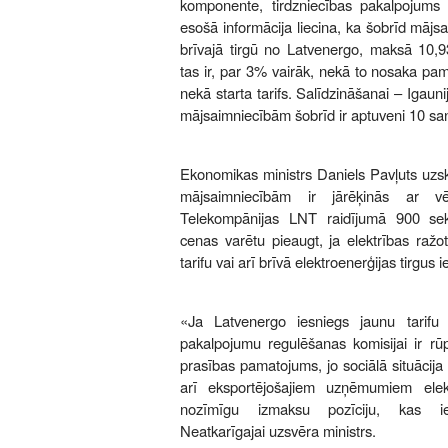
komponente, tirdzniecības pakalpojums
esošā informācija liecina, ka šobrīd mājs
brīvajā tirgū no Latvenergo, maksā 10,9
tas ir, par 3% vairāk, nekā to nosaka pa
nekā starta tarifs. Salīdzināšanai – Igauni
mājsaimniecībām šobrīd ir aptuveni 10 sa
Ekonomikas ministrs Daniels Pavļuts uzs
mājsaimniecībām ir jārēķinās ar vē
Telekompānijas LNT raidījumā 900 sek
cenas varētu pieaugt, ja elektrības ražo
tarifu vai arī brīvā elektroenerģijas tirgus 
«Ja Latvenergo iesniegs jaunu tarifu 
pakalpojumu regulēšanas komisijai ir rūpī
prasības pamatojums, jo sociālā situācija 
arī eksportējošajiem uzņēmumiem elek
nozīmīgu izmaksu pozīciju, kas ie
Neatkarīgajai uzsvēra ministrs.