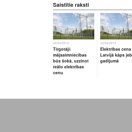
Saistītie raksti
04/04/2013
10/04/2013
Tirgotāji:
Elektrības cena
mājsaimniecības
Latvijā kāps je
būs šokā, uzzinot
gadījumā
reālo elektrības
cenu