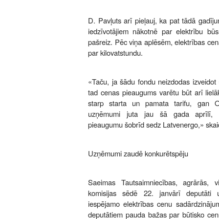
D. Pavļuts arī pieļauj, ka pat tādā gadīju
iedzīvotājiem nākotnē par elektrību būs
pašreiz. Pēc viņa aplēsēm, elektrības ce
par kilovatstundu.
«Taču, ja šādu fondu neizdodas izveidot 
tad cenas pieaugums varētu būt arī lielā
starp starta un pamata tarifu, gan O
uzņēmumi juta jau šā gada aprīlī, 
pieaugumu šobrīd sedz Latvenergo,» skaid
Uzņēmumi zaudē konkurētspēju
Saeimas Tautsaimniecības, agrārās, vi
komisijas sēdē 22. janvārī deputāti
iespējamo elektrības cenu sadārdzināju
deputātiem pauda bažas par būtisko cen