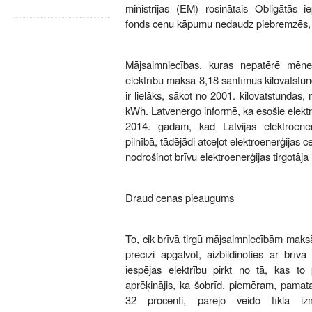
ministrijas (EM) rosinātais Obligātās
fonds cenu kāpumu nedaudz piebremzēs, 
Mājsaimniecības, kuras nepatērē mēn
elektrību maksā 8,18 santīmus kilovatstun
ir lielāks, sākot no 2001. kilovatstundas
kWh. Latvenergo informē, ka esošie elektro
2014. gadam, kad Latvijas elektroener
pilnībā, tādējādi atceļot elektroenerģijas cen
nodrošinot brīvu elektroenerģijas tirgotāja i
Draud cenas pieaugums
To, cik brīvā tirgū mājsaimniecībām maks
precīzi apgalvot, aizbildinoties ar brīv
iespējas elektrību pirkt no tā, kas to 
aprēķinājis, ka šobrīd, piemēram, pamata 
32 procenti, pārējo veido tīkla iz