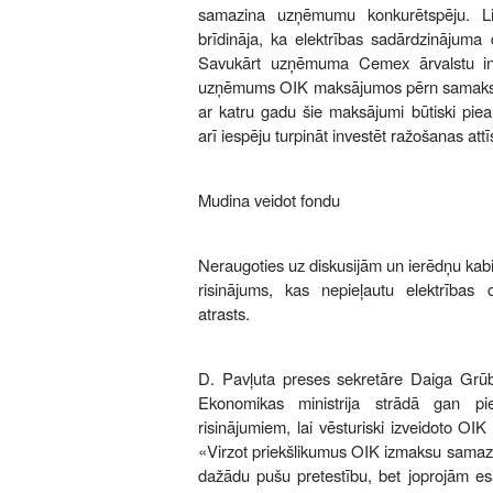
samazina uzņēmumu konkurētspēju. Lie
brīdināja, ka elektrības sadārdzinājuma
Savukārt uzņēmuma Cemex ārvalstu in
uzņēmums OIK maksājumos pērn samaksājis
ar katru gadu šie maksājumi būtiski pi
arī iespēju turpināt investēt ražošanas attī
Mudina veidot fondu
Neraugoties uz diskusijām un ierēdņu ka
risinājums, kas nepieļautu elektrība
atrasts.
D. Pavļuta preses sekretāre Daiga Grūbe
Ekonomikas ministrija strādā gan pie
risinājumiem, lai vēsturiski izveidoto O
«Virzot priekšlikumus OIK izmaksu samaz
dažādu pušu pretestību, bet joprojām es