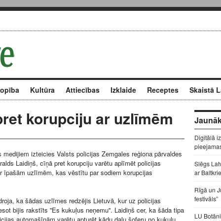
kopība
Kultūra
Attiecības
Izklaide
Receptes
Skaistā L
 pret korupciju ar uzlīmēm
Jaunāk
Digitālā i
pieejama
 medijiem izteicies Valsts policijas Zemgales reģiona pārvaldes
alds Laidiņš, cīņā pret korupciju varētu aplīmēt policijas
Slēgs Lat
r īpašām uzlīmēm, kas vēstītu par sodiem korupcijas
ar Baltkri
Rīgā un J
festivāls”
roja, ka šādas uzlīmes redzējis Lietuvā, kur uz policijas
ot bijis rakstīts ''Es kukuļus neņemu''. Laidiņš cer, ka šāda tipa
LU Botāni
icijas automašīnām varētu apturēt kādu daļu šoferu no kukuļu