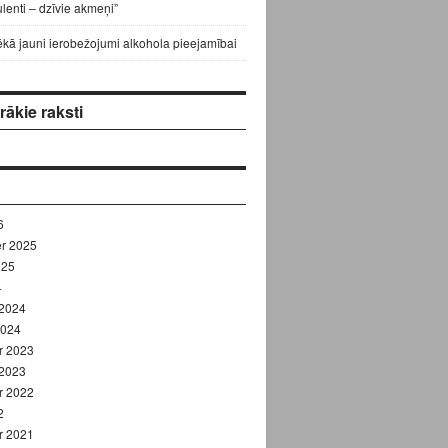
lenti – dzīvie akmeņi”
ēkā jauni ierobežojumi alkohola pieejamībai
ākie raksti
6
r 2025
025
4
 2024
2024
r 2023
 2023
r 2022
2
r 2021