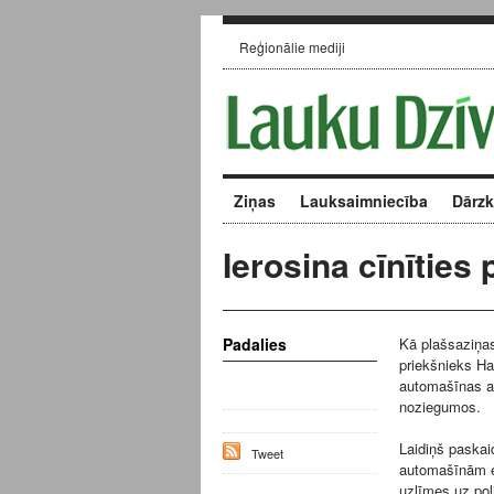
Reģionālie mediji
Ziņas
Lauksaimniecība
Dārz
Ierosina cīnīties
Padalies
Kā plašsaziņas
priekšnieks Har
automašīnas a
noziegumos.
Laidiņš paskaid
Tweet
automašīnām es
uzlīmes uz pol