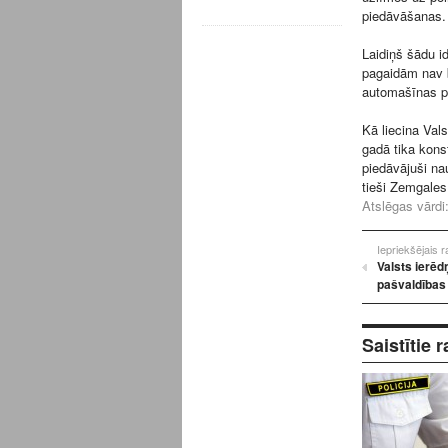
piedāvāšanas.
Laidiņš šādu id
pagaidām nav b
automašīnas pa
Kā liecina Val
gadā tika kons
piedāvājuši na
tieši Zemgales
Atslēgas vārdi
Iepriekšējais 
Valsts ierēd
pašvaldības
Saistītie r