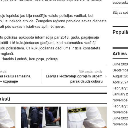
supersuku
Stājas sp
eju iepriekš jau bija nosūtījis valsts policijas vadībai, bet
ijusi nekāda atbilde. Zemgales reģiona pārvalde savas dienesta
ti pēc savas iniciatīvas aplīmēt nevar.
Populār
sts policijas apkopotā informācija par 2013. gadu, pagājušajā
tatēti 116 kukuļdošanas gadījumi, kad automašīnu vadītāji
udu policistiem. 61 kukuļdošanas gadījums ir ticis konstatēts
Arhīvs
 reģionā.
:
Haralds Laidiņš
,
korupcija
,
policija
June 202
Septembe
raksts
Nākamais raksts
ņu skaitu samazina,
Latvijas iedzīvotāji joprojām uzņem
August 2
 – uzpumpē
pārāk daudz cukuru
April 202
February
January 
aksti
Novembe
February
Novembe
June 202
Novembe