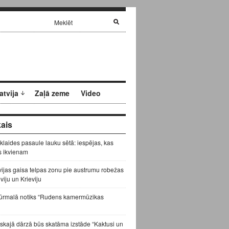
atvija
Zaļā zeme
Video
ais
zklaides pasaule lauku sētā: iespējas, kas
s ikvienam
vijas gaisa telpas zonu pie austrumu robežas
eviju un Krieviju
ūrmalā notiks “Rudens kamermūzikas
skajā dārzā būs skatāma izstāde “Kaktusi un