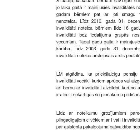
Situācija, ka kādam bērnam nav bijusi notei
jo laika gaitā ir mainījusies invaliditātes
gadam bērniem pat ar ļoti smagu vese
nenoteica. Līdz 2010. gada 31. decem
invaliditāti noteica bērniem līdz 16 ga
invaliditāti bez iedalījuma grupās n
vecumam. Tāpat gadu gaitā ir mainījusies
kārtība. Līdz 2003. gada 31. decemb
invaliditāti noteica ārstējošais ārsts pedi
LM atgādina, ka priekšlaicīgu pensij
invaliditāti vecāki, kuriem aprūpes vai aiz
arī bērnu ar invaliditāti aizbildņi, kuri n
ir atcelti nekārtīgas šo pienākumu pildīšan
Līdz ar noteikumu grozījumiem par
pilngadīgajiem cilvēkiem ar I vai II invalid
par asistenta pakalpojuma pašvaldībā nep