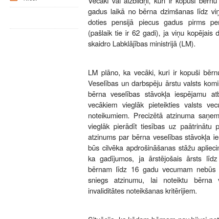
Vecāki vai aizbildņi, kuri ir kopuši bērnu
gadus laikā no bērna dzimšanas līdz vi
doties pensijā piecus gadus pirms pe
(pašlaik tie ir 62 gadi), ja viņu kopējais
skaidro Labklājības ministrijā (LM).
LM plāno, ka vecāki, kuri ir kopuši bērnu
Veselības un darbspēju ārstu valsts kom
bērna veselības stāvokļa iespējamu atbil
vecākiem vieglāk pieteikties valsts vec
noteikumiem. Precizētā atzinuma saņem
vieglāk pierādīt tiesības uz paātrinātu
atzinums par bērna veselības stāvokļa ies
būs cilvēka apdrošināšanas stāžu apliec
ka gadījumos, ja ārstējošais ārsts lī
bērnam līdz 16 gadu vecumam nebūs no
sniegs atzinumu, lai noteiktu bērna v
invaliditātes noteikšanas kritērijiem.