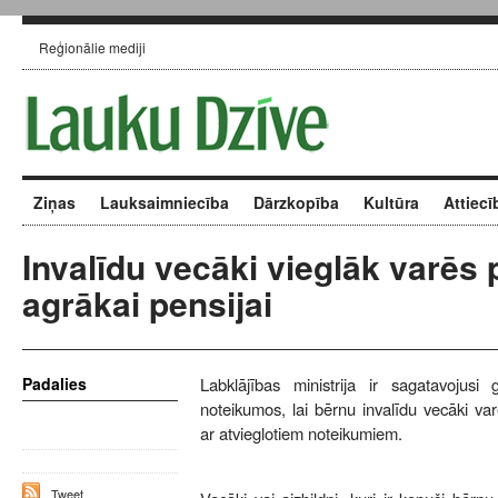
Reģionālie mediji
Ziņas
Lauksaimniecība
Dārzkopība
Kultūra
Attiecī
Invalīdu vecāki vieglāk varēs p
agrākai pensijai
Padalies
Labklājības ministrija ir sagatavojusi 
noteikumos, lai bērnu invalīdu vecāki varē
ar atvieglotiem noteikumiem.
Tweet