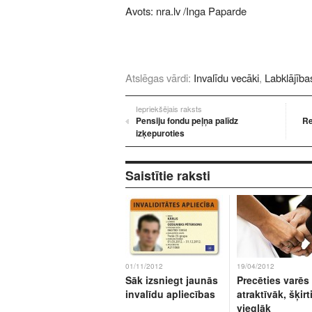
Avots:
nra.lv
/Inga Paparde
Atslēgas vārdi:
Invalīdu vecāki
,
Labklājības
Iepriekšējais raksts
Pensiju fondu peļņa palīdz
Re
izķepuroties
Saistītie raksti
01/11/2012
19/04/2012
Sāk izsniegt jaunās
Precēties varēs
invalīdu apliecības
atraktīvāk, šķirt
vieglāk