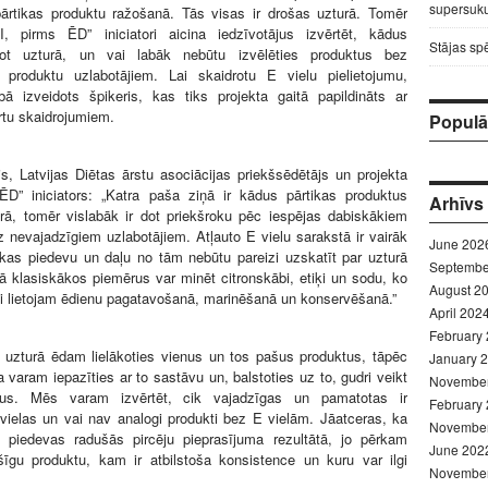
supersuku
pārtikas produktu ražošanā. Tās visas ir drošas uzturā. Tomēr
I, pirms ĒD” iniciatori aicina iedzīvotājus izvērtēt, kādus
Stājas sp
etot uzturā, un vai labāk nebūtu izvēlēties produktus bez
 produktu uzlabotājiem. Lai skaidrotu E vielu pielietojumu,
bā izveidots špikeris, kas tiks projekta gaitā papildināts ar
rtu skaidrojumiem.
Populār
, Latvijas Diētas ārstu asociācijas priekšsēdētājs un projekta
ĒD” iniciators: „Katra paša ziņā ir kādus pārtikas produktus
Arhīvs
urā, tomēr vislabāk ir dot priekšroku pēc iespējas dabiskākiem
 nevajadzīgiem uzlabotājiem. Atļauto E vielu sarakstā ir vairāk
June 202
kas piedevu un daļu no tām nebūtu pareizi uzskatīt par uzturā
Septembe
klasiskākos piemērus var minēt citronskābi, etiķi un sodu, ko
August 2
i lietojam ēdienu pagatavošanā, marinēšanā un konservēšanā.”
April 202
February
 uzturā ēdam lielākoties vienus un tos pašus produktus, tāpēc
January 
varam iepazīties ar to sastāvu un, balstoties uz to, gudri veikt
Novembe
us. Mēs varam izvērtēt, cik vajadzīgas un pamatotas ir
February
vielas un vai nav analogi produkti bez E vielām. Jāatceras, ka
Novembe
s piedevas radušās pircēju pieprasījuma rezultātā, jo pērkam
June 202
šīgu produktu, kam ir atbilstoša konsistence un kuru var ilgi
Novembe