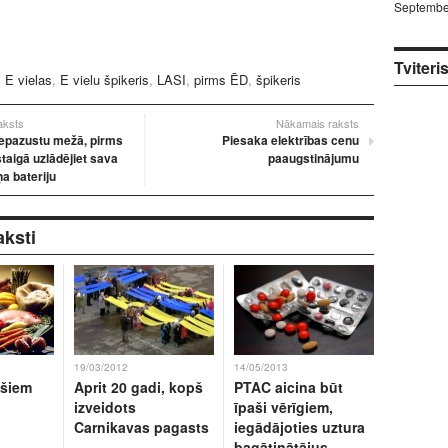
Septembe
Tviteri
:
E vielas
,
E vielu špikeris
,
LASI
,
pirms ĒD
,
špikeris
raksts
Nākamais raksts
 nepazustu mežā, pirms
Piesaka elektrības cenu
aigā uzlādējiet sava
paaugstinājumu
ņa bateriju
aksti
19/03/2012
14/05/2013
ešiem
Aprit 20 gadi, kopš
PTAC aicina būt
izveidots
īpaši vērīgiem,
Carnikavas pagasts
iegādājoties uztura
bagātinātājus