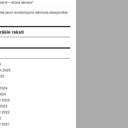
lenti – dzīvie akmeņi”
ēkā jauni ierobežojumi alkohola pieejamībai
ākie raksti
6
r 2025
025
4
 2024
2024
r 2023
 2023
r 2022
2
r 2021