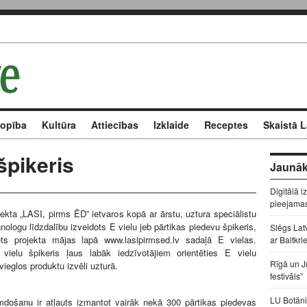
kopība
Kultūra
Attiecības
Izklaide
Receptes
Skaistā L
špikeris
Jaunāk
Digitālā i
pieejama
ojekta „LASI, pirms ĒD” ietvaros kopā ar ārstu, uztura speciālistu
nologu līdzdalību izveidots E vielu jeb pārtikas piedevu špikeris,
Slēgs Lat
ēts projekta mājas lapā www.lasipirmsed.lv sadaļā E vielas.
ar Baltkri
 vielu špikeris ļaus labāk iedzīvotājiem orientēties E vielu
Rīgā un J
tvieglos produktu izvēli uzturā.
festivāls”
LU Botāni
umdošanu ir atļauts izmantot vairāk nekā 300 pārtikas piedevas