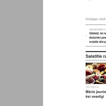
Atslēgas vārdi
Iepriekšējais 
Glābēji: lai
došanās past
mobilā tālru
Saistītie r
19/10/2012
Mācīs jauni
ēst veselīgi