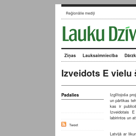
Reģionālie mediji
Ziņas
Lauksaimniecība
Dārz
Izveidots E vielu 
Padalies
Izglītojoša pr
un pārtikas teh
kas ir public
Izveidotais E
labirintos un a
Tweet
Latvijā ar lik