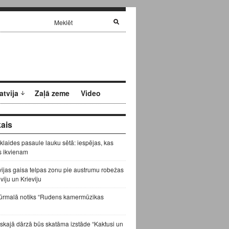
atvija
Zaļā zeme
Video
ais
zklaides pasaule lauku sētā: iespējas, kas
s ikvienam
vijas gaisa telpas zonu pie austrumu robežas
eviju un Krieviju
ūrmalā notiks “Rudens kamermūzikas
skajā dārzā būs skatāma izstāde “Kaktusi un