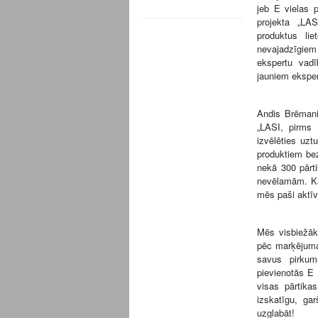
jeb E vielas 
projekta „LAS
produktus li
nevajadzīgiem
ekspertu vadī
jauniem ekspe
Andis Brēmanis
„LASI, pirms 
izvēlēties uzt
produktiem bez
nekā 300 pārti
nevēlamām. Kā 
mēs paši aktīv
Mēs visbiežāk
pēc marķējuma 
savus pirkum
pievienotās E 
visas pārtika
izskatīgu, gar
uzglabāt!