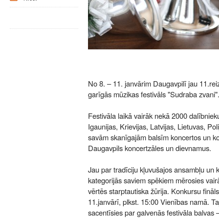
No 8. – 11. janvārim Daugavpilī jau 11.reiz
garīgās mūzikas festivāls "Sudraba zvani"
Festivāla laikā vairāk nekā 2000 dalībnieku
Igaunijas, Krievijas, Latvijas, Lietuvas, Po
savām skanīgajām balsīm koncertos un k
Daugavpils koncertzāles un dievnamus.
Jau par tradīciju kļuvušajos ansambļu un
kategorijās saviem spēkiem mērosies vairā
vērtēs starptautiska žūrija. Konkursu fināls
11.janvārī, plkst. 15:00 Vienības namā. Ta
sacentīsies par galvenās festivāla balvas