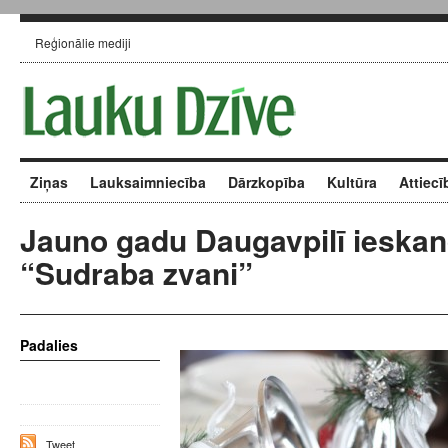
Reģionālie mediji
Ziņas
Lauksaimniecība
Dārzkopība
Kultūra
Attiecī
Jauno gadu Daugavpilī ieska
“Sudraba zvani”
Padalies
Tweet