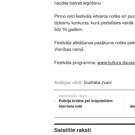
naudas balvas iegūšanu.
Pirmo reizi festivāla ietvaros notiks arī j
dziesmu konkurss, kurā piedalīsies vairā
līdz 16 gadiem.
Festivāla atklāšanas pasākums notiks piektd
Vienības namā.
Festivāla programma:
www.kultura.daugav
Atslēgas vārdi:
Sudraba zvani
Iepriekšējais raksts
Policija brīdina par krāpniekiem
interneta vidē
da
Saistītie raksti