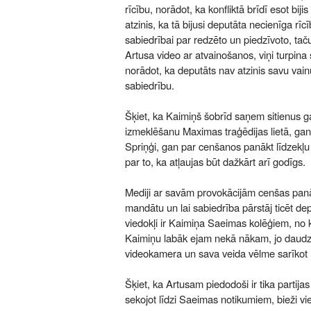
rīcību, norādot, ka konfliktā brīdī esot bij
atzinis, ka tā bijusi deputāta necienīga rīcī
sabiedrībai par redzēto un piedzīvoto, taču t
Artusa video ar atvainošanos, viņi turpina 
norādot, ka deputāts nav atzinis savu vain
sabiedrību.
Šķiet, ka Kaimiņš šobrīd saņem sitienus g
izmeklēšanu Maximas traģēdijas lietā, gan
Spriņģi, gan par cenšanos panākt līdzekļ
par to, ka atļaujas būt dažkārt arī godīgs.
Mediji ar savām provokācijām cenšas panāk
mandātu un lai sabiedrība pārstāj ticēt dep
viedokļi ir Kaimiņa Saeimas kolēģiem, no 
Kaimiņu labāk ejam nekā nākam, jo daudzu
videokamera un sava veida vēlme sarīkot 
Šķiet, ka Artusam piedodoši ir tika partijas 
sekojot līdzi Saeimas notikumiem, bieži vie