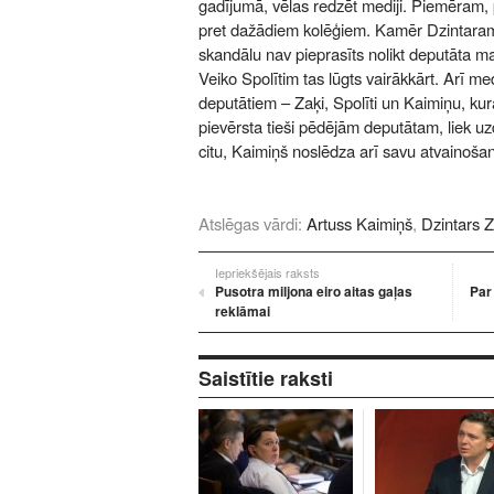
gadījumā, vēlas redzēt mediji. Piemēram, p
pret dažādiem kolēģiem. Kamēr Dzintaram
skandālu nav pieprasīts nolikt deputāta 
Veiko Spolītim tas lūgts vairākkārt. Arī me
deputātiem – Zaķi, Spolīti un Kaimiņu, kur
pievērsta tieši pēdējām deputātam, liek uz
citu, Kaimiņš noslēdza arī savu atvainošan
Atslēgas vārdi:
Artuss Kaimiņš
,
Dzintars Z
Iepriekšējais raksts
Pusotra miljona eiro aitas gaļas
Par
reklāmai
Saistītie raksti