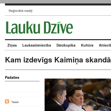
Reģionālie mediji
Ziņas
Lauksaimniecība
Dārzkopība
Kultūra
Attiecī
Kam izdevīgs Kaimiņa skandā
Padalies
Tweet