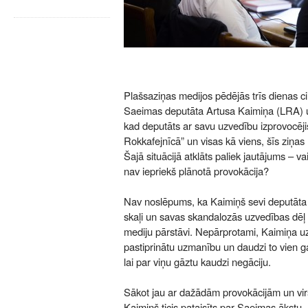
Plašsaziņas medijos pēdējās trīs dienas c
Saeimas deputāta Artusa Kaimiņa (LRA) u
kad deputāts ar savu uzvedību izprovocējis 
Rokkafejnīcā” un visas kā viens, šīs ziņas
Šajā situācijā atklāts paliek jautājums – v
nav iepriekš plānotā provokācija?
Nav noslēpums, ka Kaimiņš sevi deputāta
skaļi un savas skandalozās uzvedības dēļ i
mediju pārstāvi. Nepārprotami, Kaimiņa uz
pastiprinātu uzmanību un daudzi to vien ga
lai par viņu gāztu kaudzi negāciju.
Sākot jau ar dažādām provokācijām un vir
Kaimiņš ticis pataisīts par Saeimas ākstu,