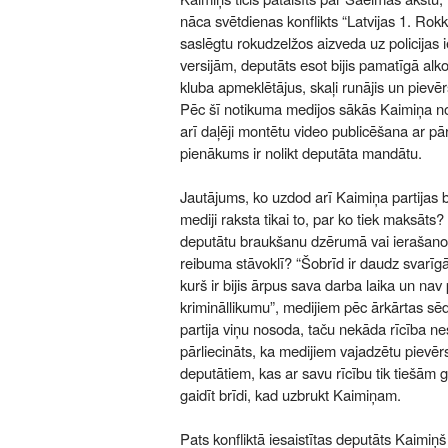
nāca svētdienas konflikts “Latvijas 1. Rok
saslēgtu rokudzelžos aizveda uz policijas i
versijām, deputāts esot bijis pamatīgā alk
kluba apmeklētājus, skaļi runājis un pievē
Pēc šī notikuma medijos sākās Kaimiņa n
arī daļēji montētu video publicēšana ar pā
pienākums ir nolikt deputāta mandātu.
Jautājums, ko uzdod arī Kaimiņa partijas b
mediji raksta tikai to, par ko tiek maksāts?
deputātu braukšanu dzērumā vai ierašano
reibuma stāvoklī? “Šobrīd ir daudz svarīg
kurš ir bijis ārpus sava darba laika un na
krimināllikumu”, medijiem pēc ārkārtas sēd
partija viņu nosoda, taču nekāda rīcība ne
pārliecināts, ka medijiem vajadzētu pievēr
deputātiem, kas ar savu rīcību tik tiešām 
gaidīt brīdi, kad uzbrukt Kaimiņam.
Pats konfliktā iesaistītas deputāts Kaimiņ