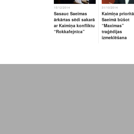
15/12/2014
31/10/2014
Sasauc Saeimas
Kaimiņa prioritā
ārkārtas sēdi sakarā
Saeimā būšot
ar Kaimiņa konfliktu
“Maximas”
“Rokkafejnīca”
traģēdijas
izmeklēšana