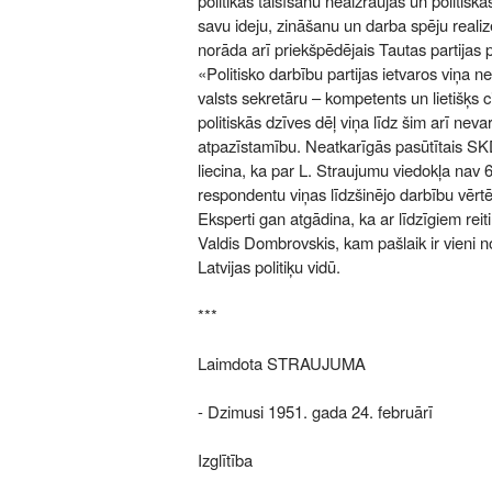
politikas taisīšanu neaizraujas un politisk
savu ideju, zināšanu un darba spēju realizē
norāda arī priekšpēdējais Tautas partijas 
«Politisko darbību partijas ietvaros viņa n
valsts sekretāru – kompetents un lietišķs c
politiskās dzīves dēļ viņa līdz šim arī neva
atpazīstamību. Neatkarīgās pasūtītais SKD
liecina, ka par L. Straujumu viedokļa nav 
respondentu viņas līdzšinējo darbību vērtē 
Eksperti gan atgādina, ka ar līdzīgiem reitin
Valdis Dombrovskis, kam pašlaik ir vieni n
Latvijas politiķu vidū.
***
Laimdota STRAUJUMA
- Dzimusi 1951. gada 24. februārī
Izglītība