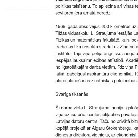
politikas taisīšanu. To apliecina arī viņas 
sevi premjera amatā neredz.
1968. gadā absolvējusi 250 kilometrus u
Tilžas vidusskolu, L. Straujuma iestājās La
Fizikas un matemātikas fakultātē, kuru be
tradīcijās tika nosūtīta strādāt uz Zināt
institūtu. Tajā viņa pētīja augstskolā ieg
iespējas lauksaimniecības attīstībā. Akadē
no ilgstošākajām darba vietām, līdz viņa 
laikā, pabeigusi aspirantūru ekonomikā, 1
plāna plānošanas zinātniskās pētniecības i
Svarīga tikšanās
Šī darba vieta L. Straujumai nebija ilgstoša
viņa uz īsu brīdi centās iekļauties privātaj
Latvijas datoru centrs. Taču no privātā biz
kopējā projektā ar Aigaru Štokenbergu, 
dienesta direktora vietnieks, ar ekonomist