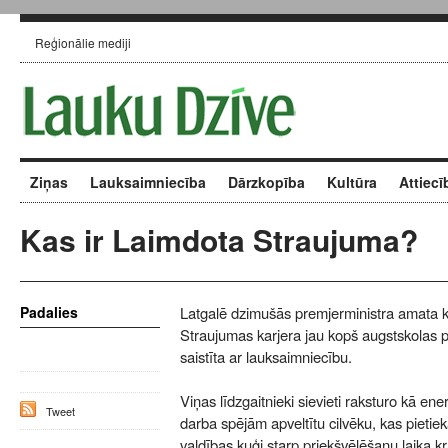
Reģionālie mediji
Ziņas
Lauksaimniecība
Dārzkopība
Kultūra
Attiecī
Kas ir Laimdota Straujuma?
Padalies
Latgalē dzimušās premjerministra amata 
Straujumas karjera jau kopš augstskolas 
saistīta ar lauksaimniecību.
Viņas līdzgaitnieki sievieti raksturo kā en
Tweet
darba spējām apveltītu cilvēku, kas pietiek
valdības kuģi starp priekšvēlēšanu laika k