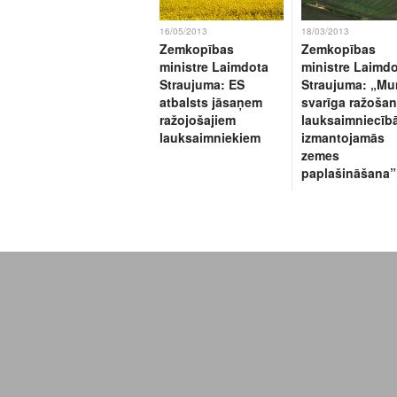
16/05/2013
18/03/2013
Zemkopības
Zemkopības
ministre Laimdota
ministre Laimd
Straujuma: ES
Straujuma: „Mu
atbalsts jāsaņem
svarīga ražoša
ražojošajiem
lauksaimniecīb
lauksaimniekiem
izmantojamās
zemes
paplašināšana”