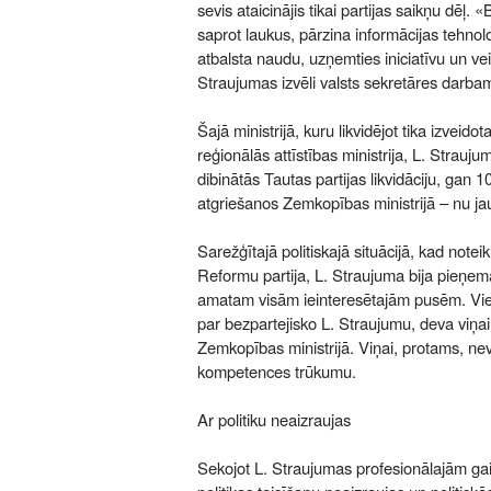
sevis ataicinājis tikai partijas saikņu dēļ. «
saprot laukus, pārzina informācijas tehnolo
atbalsta naudu, uzņemties iniciatīvu un v
Straujumas izvēli valsts sekretāres darb
Šajā ministrijā, kuru likvidējot tika izveid
reģionālās attīstības ministrija, L. Strauj
dibinātās Tautas partijas likvidāciju, gan 
atgriešanos Zemkopības ministrijā – nu ja
Sarežģītajā politiskajā situācijā, kad note
Reformu partija, L. Straujuma bija pieņe
amatam visām ieinteresētajām pusēm. Vie
par bezpartejisko L. Straujumu, deva viņai
Zemkopības ministrijā. Viņai, protams, ne
kompetences trūkumu.
Ar politiku neaizraujas
Sekojot L. Straujumas profesionālajām gai