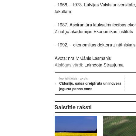
- 1968.– 1973. Latvijas Valsts universitāt
fakultāte
- 1987. Aspirantūra lauksaimniecības ekon
Zinātņu akadēmijas Ekonomikas institūts
- 1992. – ekonomikas doktora zinātniskais
Avots:
nra.lv
/Jānis Lasmanis
Atslēgas vārdi:
Laimdota Straujuma
Iepriekšējais raksts
Cidoniju, gaišā greipfrūta un ingvera
jogurta panna cotta
Saistītie raksti