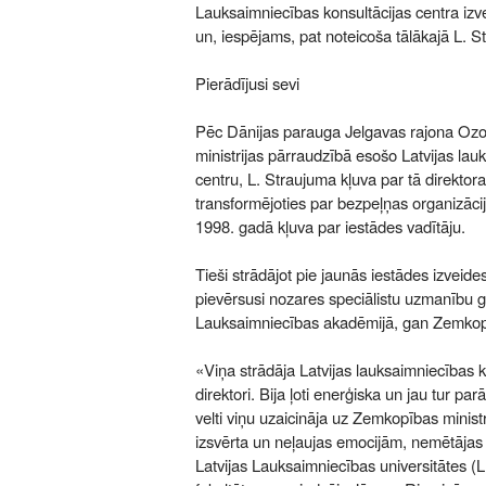
Lauksaimniecības konsultācijas centra izve
un, iespējams, pat noteicoša tālākajā L. S
Pierādījusi sevi
Pēc Dānijas parauga Jelgavas rajona Ozo
ministrijas pārraudzībā esošo Latvijas lau
centru, L. Straujuma kļuva par tā direktora 
transformējoties par bezpeļņas organizāci
1998. gadā kļuva par iestādes vadītāju.
Tieši strādājot pie jaunās iestādes izveid
pievērsusi nozares speciālistu uzmanību g
Lauksaimniecības akadēmijā, gan Zemkopī
«Viņa strādāja Latvijas lauksaimniecības k
direktori. Bija ļoti enerģiska un jau tur pa
velti viņu uzaicināja uz Zemkopības ministri
izsvērta un neļaujas emocijām, nemētājas 
Latvijas Lauksaimniecības universitātes (