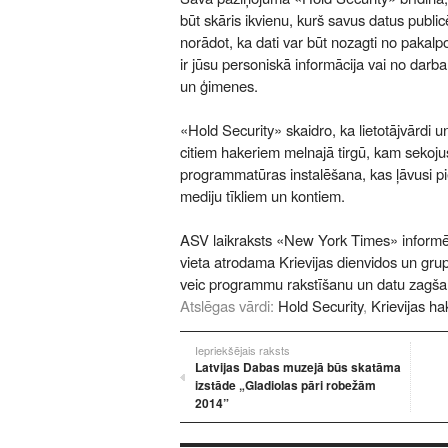
būt skāris ikvienu, kurš savus datus public
norādot, ka dati var būt nozagti no pakalp
ir jūsu personiskā informācija vai no darb
un ģimenes.
«Hold Security» skaidro, ka lietotājvārdi u
citiem hakeriem melnajā tirgū, kam sekoju
programmatūras instalēšana, kas ļāvusi p
mediju tīkliem un kontiem.
ASV laikraksts «New York Times» informē
vieta atrodama Krievijas dienvidos un grupa
veic programmu rakstīšanu un datu zagša
Atslēgas vārdi:
Hold Security
,
Krievijas ha
Iepriekšējais raksts
Latvijas Dabas muzejā būs skatāma
izstāde „Gladiolas pāri robežām
2014”