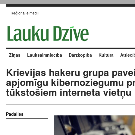
Reģionālie mediji
Ziņas
Lauksaimniecība
Dārzkopība
Kultūra
Attiecī
Krievijas hakeru grupa pave
apjomīgu kibernoziegumu pr
tūkstošiem interneta vietņu
Padalies