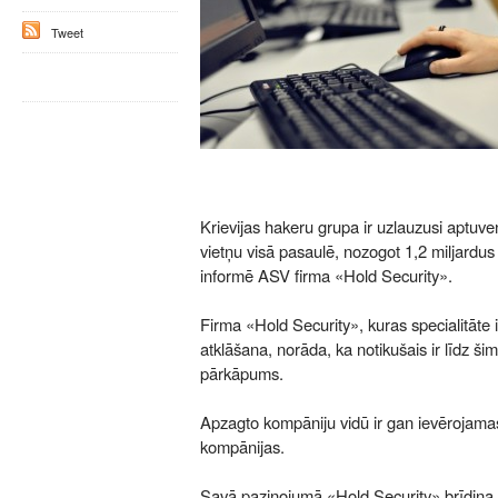
Tweet
Krievijas hakeru grupa ir uzlauzusi aptuve
vietņu visā pasaulē, nozogot 1,2 miljardus 
informē ASV firma «Hold Security».
Firma «Hold Security», kuras specialitāte
atklāšana, norāda, ka notikušais ir līdz ši
pārkāpums.
Apzagto kompāniju vidū ir gan ievērojamas
kompānijas.
Savā paziņojumā «Hold Security» brīdina