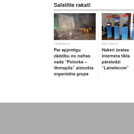
Saistītie raksti
15/02/2012
22/07/2014
Par apjomīgu
Hakeri izraisa
zādzību no naftas
interneta tīkla
vada “Polocka –
pārslodzi
Ventspils” aizturēta
“Lattelecom”
organizēta grupa