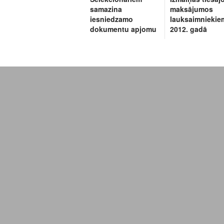
samazina
maksājumos
iesniedzamo
lauksaimniekie
dokumentu apjomu
2012. gadā