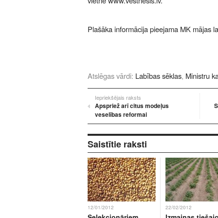
vietnē
www.vestnesis.lv
.
Plašāka informācija pieejama MK mājas l
Atslēgas vārdi:
Labības sēklas
,
Ministru k
Iepriekšējais raksts
Apspriež arī citus modeļus
S
veselības reformai
Saistītie raksti
12/01/2012
22/02/2012
Selekcionāriem
Izmaiņas tiešaj