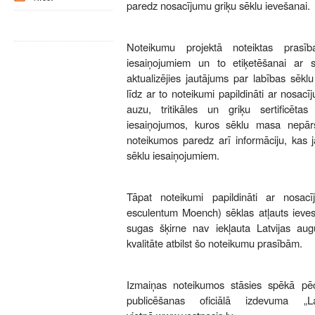
paredz nosacījumu griķu sēklu ievešanai.
Noteikumu projektā noteiktas prasīb
iesaiņojumiem un to etiķetēšanai ar s
aktualizējies jautājums par labības sēklu
līdz ar to noteikumi papildināti ar nosac
auzu, tritikāles un griķu sertificēta
iesaiņojumos, kuros sēklu masa nepār
noteikumos paredz arī informāciju, kas j
sēklu iesaiņojumiem.
Tāpat noteikumi papildināti ar nosac
esculentum Moench) sēklas atļauts ievest
sugas šķirne nav iekļauta Latvijas aug
kvalitāte atbilst šo noteikumu prasībām.
Izmaiņas noteikumos stāsies spēkā pēc
publicēšanas oficiālā izdevuma „La