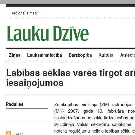
Reģionālie mediji
Ziņas
Lauksaimniecība
Dārzkopība
Kultūra
Attiecī
Labības sēklas varēs tirgot arī
iesaiņojumos
Padalies
Zemkopības ministrija (ZM) izstrādājusi
(MK) 2007. gada 13. februāra not
sēklaudzēšanas un sēklu tirdzniecības not
izsludināja Valsts sekretāru sanāksmē
noteikt regulējumu nelielu labības sēklu ie
Tweet