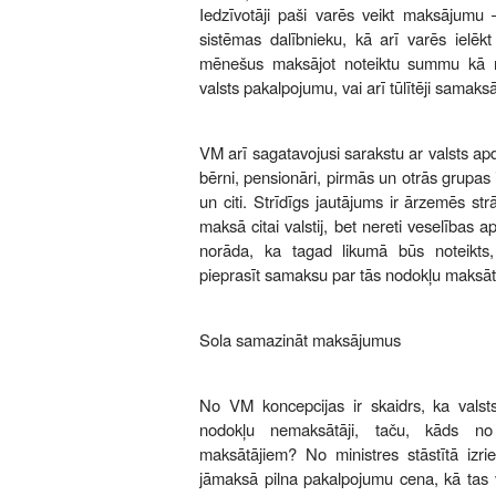
Iedzīvotāji paši varēs veikt maksājumu –
sistēmas dalībnieku, kā arī varēs ielēkt
mēnešus maksājot noteiktu summu kā n
valsts pakalpojumu, vai arī tūlītēji samaksā
VM arī sagatavojusi sarakstu ar valsts ap
bērni, pensionāri, pirmās un otrās grupas i
un citi. Strīdīgs jautājums ir ārzemēs strā
maksā citai valstij, bet nereti veselības a
norāda, ka tagad likumā būs noteikts
pieprasīt samaksu par tās nodokļu maksāt
Sola samazināt maksājumus
No VM koncepcijas ir skaidrs, ka vals
nodokļu nemaksātāji, taču, kāds n
maksātājiem? No ministres stāstītā izri
jāmaksā pilna pakalpojumu cena, kā tas v