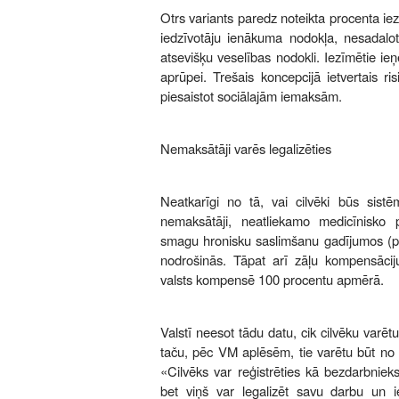
Otrs variants paredz noteikta procenta i
iedzīvotāju ienākuma nodokļa, nesadalot
atsevišķu veselības nodokli. Iezīmētie ieņ
aprūpei. Trešais koncepcijā ietvertais ri
piesaistot sociālajām iemaksām.
Nemaksātāji varēs legalizēties
Neatkarīgi no tā, vai cilvēki būs sist
nemaksātāji, neatliekamo medicīnisko p
smagu hronisku saslimšanu gadījumos (pi
nodrošinās. Tāpat arī zāļu kompensāci
valsts kompensē 100 procentu apmērā.
Valstī neesot tādu datu, cik cilvēku varēt
taču, pēc VM aplēsēm, tie varētu būt no 
«Cilvēks var reģistrēties kā bezdarbniek
bet viņš var legalizēt savu darbu un 