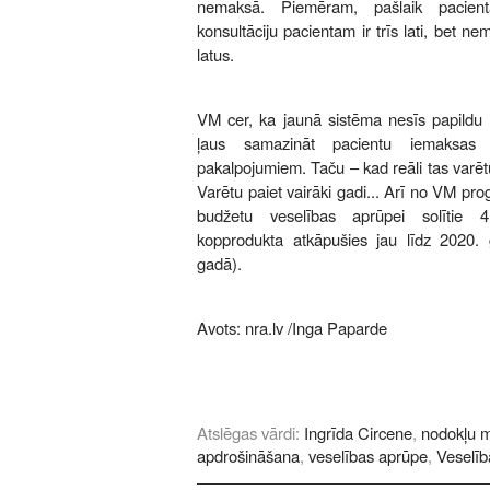
nemaksā. Piemēram, pašlaik pacient
konsultāciju pacientam ir trīs lati, bet 
latus.
VM cer, ka jaunā sistēma nesīs papildu 
ļaus samazināt pacientu iemaksas
pakalpojumiem. Taču – kad reāli tas varētu n
Varētu paiet vairāki gadi... Arī no VM p
budžetu veselības aprūpei solītie 
kopprodukta atkāpušies jau līdz 2020. 
gadā).
Avots:
nra.lv
/Inga Paparde
Atslēgas vārdi:
Ingrīda Circene
,
nodokļu m
apdrošināšana
,
veselības aprūpe
,
Veselība