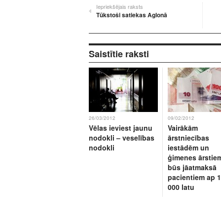
Iepriekšējais raksts
Tūkstoši satiekas Aglonā
Saistītie raksti
26/03/2012
09/02/2012
Vēlas ieviest jaunu
Vairākām
nodokli – veselības
ārstniecības
nodokli
iestādēm un
ģimenes ārstie
būs jāatmaksā
pacientiem ap 
000 latu