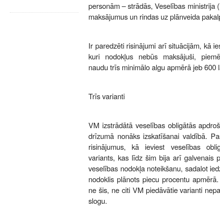
personām – strādās, Veselības ministrija
maksājumus un rindas uz plānveida paka
Ir paredzēti risinājumi arī situācijām, kā ie
kuri nodokļus nebūs maksājuši, piemē
naudu trīs minimālo algu apmērā jeb 600 l
Trīs varianti
VM izstrādātā veselības obligātās apdro
drīzumā nonāks izskatīšanai valdībā. Pašr
risinājumus, kā ieviest veselības obl
variants, kas līdz šim bija arī galvenais
veselības nodokļa noteikšanu, sadalot ied
nodoklis plānots piecu procentu apmērā. 
ne šis, ne citi VM piedāvātie varianti nep
slogu.