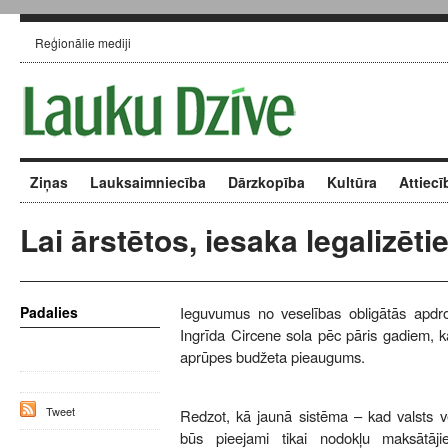
Reģionālie mediji
Ziņas
Lauksaimniecība
Dārzkopība
Kultūra
Attiecī
Lai ārstētos, iesaka legalizēti
Padalies
Ieguvumus no veselības obligātās apdro
Ingrīda Circene sola pēc pāris gadiem, k
aprūpes budžeta pieaugums.
Tweet
Redzot, kā jaunā sistēma – kad valsts v
būs pieejami tikai nodokļu maksātāj