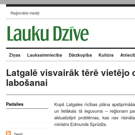
Reģionālie mediji
Ziņas
Lauksaimniecība
Dārzkopība
Kultūra
Attiecī
Latgalē visvairāk tērē vietējo 
labošanai
Padalies
Kopš Latgales rīcības plāna apstiprināš
un lielākais tā ieguvums – reģionam pas
aktualizējot problēmas, kas nav risināt
ministrs Edmunds Sprūdžs.
Tweet