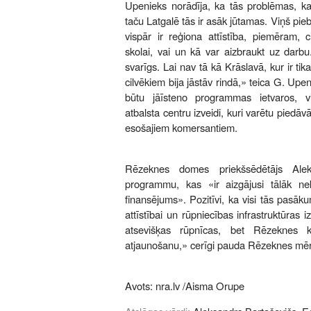
Upenieks norādīja, ka tās problēmas, kas 
taču Latgalē tās ir asāk jūtamas. Viņš pieb
vispār ir reģiona attīstība, piemēram, c
skolai, vai un kā var aizbraukt uz darbu
svarīgs. Lai nav tā kā Krāslavā, kur ir tik
cilvēkiem bija jāstāv rindā,» teica G. Upen
būtu jāīsteno programmas ietvaros, v
atbalsta centru izveidi, kuri varētu piedāv
esošajiem komersantiem.
Rēzeknes domes priekšsēdētājs Alek
programmu, kas «ir aizgājusi tālāk nek
finansējums». Pozitīvi, ka visi tās pasā
attīstībai un rūpniecības infrastruktūras i
atsevišķas rūpnīcas, bet Rēzeknes kā
atjaunošanu,» cerīgi pauda Rēzeknes mēr
Avots:
nra.lv
/Aisma Orupe