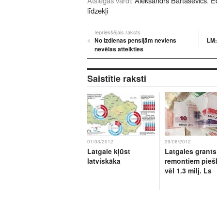
Atslēgas vārdi:
Aleksandrs Bartaševičs
,
E
līdzekļi
Iepriekšējais raksts
No izdienas pensijām neviens
LM:
nevēlas atteikties
Saistītie raksti
01/03/2012
29/08/2012
Latgale kļūst
Latgales grants
latviskāka
remontiem piešķ
vēl 1.3 milj. Ls