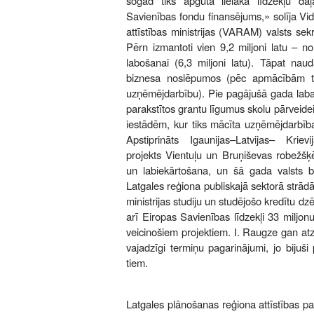
šogad tiks apgūta lielākā līdzekļu da
Savienības fondu finansējums,» solīja Vi
attīstības ministrijas (VARAM) valsts sek
Pērn izmantoti vien 9,2 miljoni latu – no
labošanai (6,3 miljoni latu). Tāpat naud
biznesa noslēpumos (pēc apmācībām tr
uzņēmējdarbību). Pie pagājušā gada la
parakstītos grantu līgumus skolu pārveide
iestādēm, kur tiks mācīta uzņēmējdarbība 
Apstiprināts Igaunijas–Latvijas– Kri
projekts Vientuļu un Bruņiševas robežšķē
un labiekārtošana, un šā gada valsts b
Latgales reģiona publiskajā sektorā strādā
ministrijas studiju un studējošo kredītu dzē
arī Eiropas Savienības līdzekļi 33 miljo
veicinošiem projektiem. I. Raugze gan at
vajadzīgi termiņu pagarinājumi, jo bijuši 
tiem.
Latgales plānošanas reģiona attīstības 