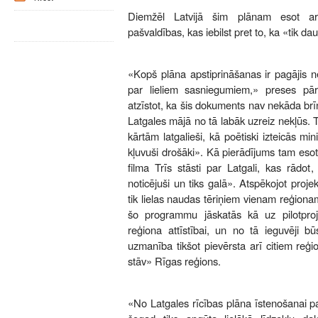
Diemžēl Latvijā šim plānam esot arī
pašvaldības, kas iebilst pret to, ka «tik d
«Kopš plāna apstiprināšanas ir pagājis nei
par lieliem sasniegumiem,» preses pā
atzīstot, ka šis dokuments nav nekāda br
Latgales mājā no tā labāk uzreiz nekļūs.
kārtām latgalieši, kā poētiski izteicās mini
kļuvuši drošāki». Kā pierādījums tam esot
filma Trīs stāsti par Latgali, kas rādot,
noticējuši un tiks galā». Atspēkojot proj
tik lielas naudas tēriņiem vienam reģion
šo programmu jāskatās kā uz pilotproj
reģiona attīstībai, un no tā ieguvēji b
uzmanība tikšot pievērsta arī citiem reģ
stāv» Rīgas reģions.
«No Latgales rīcības plāna īstenošanai p