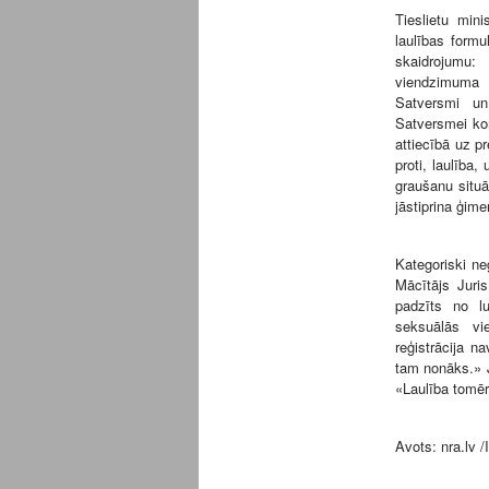
Tieslietu mini
laulības form
skaidrojumu:
viendzimuma p
Satversmi un
Satversmei kon
attiecībā uz p
proti, laulība
graušanu situā
jāstiprina ģim
Kategoriski ne
Mācītājs Juris
padzīts no lu
seksuālās vie
reģistrācija n
tam nonāks.» J
«Laulība tomēr 
Avots:
nra.lv
/