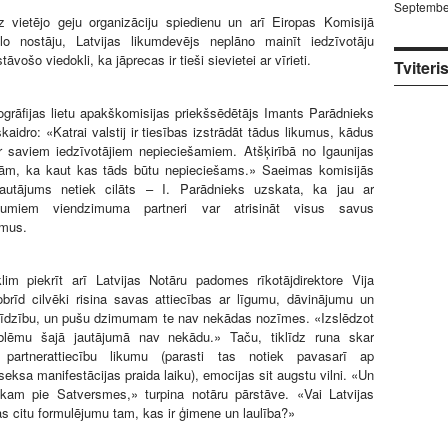
Septembe
z vietējo geju organizāciju spiedienu un arī Eiropas Komisijā
ālo nostāju, Latvijas likumdevējs neplāno mainīt iedzīvotāju
āvošo viedokli, ka jāprecas ir tieši sievietei ar vīrieti.
Tviteri
rāfijas lietu apakškomisijas priekšsēdētājs Imants Parādnieks
kaidro: «Katrai valstij ir tiesības izstrādāt tādus likumus, kādus
r saviem iedzīvotājiem nepieciešamiem. Atšķirībā no Igaunijas
m, ka kaut kas tāds būtu nepieciešams.» Saeimas komisijās
jautājums netiek cilāts – I. Parādnieks uzskata, ka jau ar
kumiem viendzimuma partneri var atrisināt visus savus
umus.
im piekrīt arī Latvijas Notāru padomes rīkotājdirektore Vija
brīd cilvēki risina savas attiecības ar līgumu, dāvinājumu un
līdzību, un pušu dzimumam te nav nekādas nozīmes. «Izslēdzot
blēmu šajā jautājumā nav nekādu.» Taču, tiklīdz runa skar
o partnerattiecību likumu (parasti tas notiek pavasarī ap
seksa manifestācijas praida laiku), emocijas sit augstu vilni. «Un
am pie Satversmes,» turpina notāru pārstāve. «Vai Latvijas
as citu formulējumu tam, kas ir ģimene un laulība?»