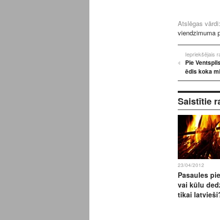
Atslēgas vārdi
viendzimuma p
Iepriekšējais 
Pie Ventspil
ēdis koka m
Saistītie r
23/04/2012
Pasaules pie
vai kūlu ded
tikai latvieši