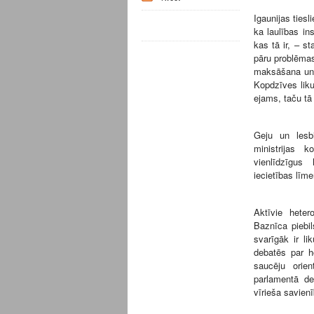
Igaunijas ties
ka laulības ins
kas tā ir, – st
pāru problēmas
maksāšana un 
Kopdzīves liku
ejams, taču tā 
Geju un lesbi
ministrijas 
vienlīdzīgus
iecietības līme
Aktīvie hete
Baznīca piebil
svarīgāk ir l
debatēs par h
saucēju orie
parlamentā de
vīrieša savien