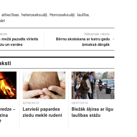
:
attiecības
,
heteroseksuāļi
,
Homoseksuāļi
,
laulība
,
āri
raksts
Nākamais raksts
s mežā pazudis vīrietis
Bērnu skološana ar katru gadu
izu un vardes
izmaksā dārgāk
aksti
22/06/2012
09/07/2012
redze –
Latvieši papardes
Biežāk šķiras ar ilgu
zina
ziedu meklē rudenī
laulības stāžu
?