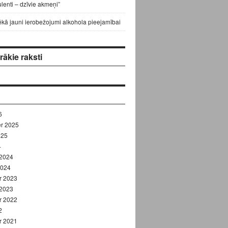
lenti – dzīvie akmeņi”
ēkā jauni ierobežojumi alkohola pieejamībai
ākie raksti
6
r 2025
025
4
 2024
2024
r 2023
 2023
r 2022
2
r 2021