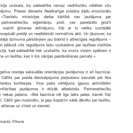
strija uzskata, ka sabiedrība nemaz nedrīkstētu vēlēties citu
ulējumu. Preses dienests Neatkarīgai sniedza šādu emocionālu
 «Tieslietu ministrijas darba kārtībā nav jautājuma par
artnerattiecību reģistrāciju, proti, nav paredzēts grozīt
 mainīt ģimenes definējumu, līdz ar to netiks izstrādāti
ceptuāli pretēji un neatbilstoši normatīvie akti. Un jāuzsver, ka
retējā dzimuma pārstāvjiem jau šobrīd ir attiecīgais regulējums –
, un jebkurš cits regulējums būtu uzskatāms par laulības institūta
cijā, kad sabiedrībā tiek uzskatīts, ka mums visiem spēkiem ir
ene un laulība, kas ir šīs nācijas pastāvēšanas pamats.»
gatīva nostāja seksuālās orientācijas jautājumos ir arī baznīcai.
 Cālītis par praida dievkalpojuma pieļaušanu savulaik pat tika
terāņu konfesijas. Viņa paša vērtējums igauņu aktivitātēm
nlīdzības jautājumos ir drīzāk atbalstošs. Partnerattiecību
av nekas peļams. «Bet baznīcai vēl ilgs laiks paies, kamēr līdz
. Cālīti gan mulsinātu, ja geju kopdzīvi kāds dēvētu par laulību.
attiecas uz vīrieti un sievieti.
Imants Vīksne