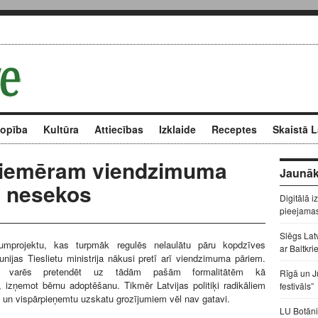
kopība
Kultūra
Attiecības
Izklaide
Receptes
Skaistā L
 piemēram viendzimuma
Jaunāk
ā nesekos
Digitālā i
pieejama
Slēgs Lat
ikumprojektu, kas turpmāk regulēs nelaulātu pāru kopdzīves
ar Baltkri
aunijas Tieslietu ministrija nākusi pretī arī viendzimuma pāriem.
i varēs pretendēt uz tādām pašām formalitātēm kā
Rīgā un J
, izņemot bērnu adoptēšanu. Tikmēr Latvijas politiķi radikāliem
festivāls”
un vispārpieņemtu uzskatu grozījumiem vēl nav gatavi.
LU Botāni