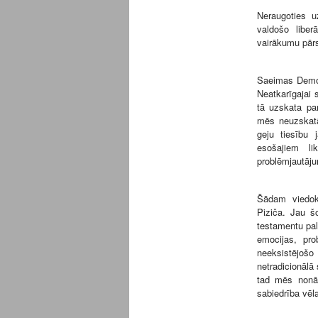
Neraugoties u
valdošo liber
vairākumu pārst
Saeimas Demog
Neatkarīgajai s
tā uzskata pa
mēs neuzskatā
geju tiesību 
esošajiem li
problēmjautāj
Šādam viedokl
Piziča. Jau šo
testamentu pa
emocijas, pro
neeksistējoš
netradicionālā 
tad mēs nonāk
sabiedrība vēl