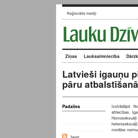
Reģionālie mediji
Ziņas
Lauksaimniecība
Dārz
Latvieši igauņu
pāru atbalstīšan
Padalies
Izstrādājot l
attiecības, Ig
Homoseksuāļ
heteroseksuāļi
morāles normu 
Tweet