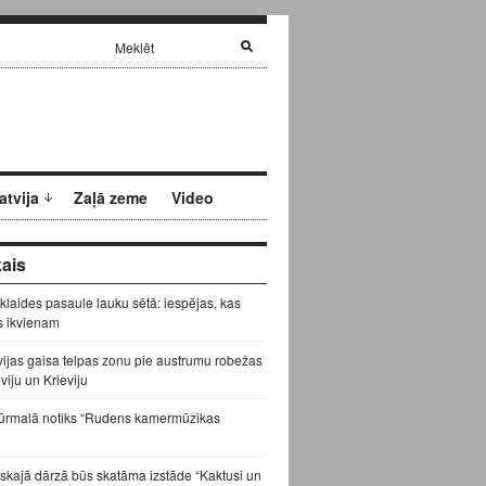
atvija
Zaļā zeme
Video
ais
zklaides pasaule lauku sētā: iespējas, kas
s ikvienam
vijas gaisa telpas zonu pie austrumu robežas
eviju un Krieviju
ūrmalā notiks “Rudens kamermūzikas
skajā dārzā būs skatāma izstāde “Kaktusi un