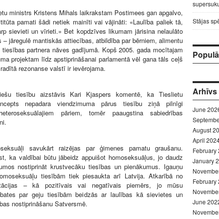
supersuku
lietu ministrs Kristens Mihals laikrakstam Postimees gan apgalvo,
Stājas sp
titūta pamati šādi netiek mainīti vai vājināti: «Laulība paliek tā,
arp sievieti un vīrieti.» Bet kopdzīves likumam jārisina nelaulāto
 – jāregulē mantiskās attiecības, atbildība par bērniem, alimentu
tiesības partnera nāves gadījumā. Kopš 2005. gada mocītajam
Populār
ma projektam līdz apstiprināšanai parlamentā vēl gana tāls ceļš
radītā rezonanse valstī ir ievērojama.
Arhīvs
ešu tiesību aizstāvis Kari Kjaspers komentē, ka Tieslietu
koncepts nepadara viendzimuma pārus tiesību ziņā pilnīgi
June 202
 heteroseksuālajiem pāriem, tomēr paaugstina sabiedrības
Septembe
ni.
August 2
April 202
roseksuāļi savukārt raizējas par ģimenes pamatu graušanu.
February
st, ka valdībai būtu jābeidz appuišot homoseksuāļus, jo daudz
January 
ikumos nostiprināt krustvecāku tiesības un pienākumus. Igauņu
Novembe
omoseksuāļu tiesībām tiek piesaukta arī Latvija. Atkarībā no
February
ntācijas – kā pozitīvais vai negatīvais piemērs, jo mūsu
Novembe
bates par geju tiesībām beidzās ar laulības kā sievietes un
June 202
ības nostiprināšanu Satversmē.
Novembe