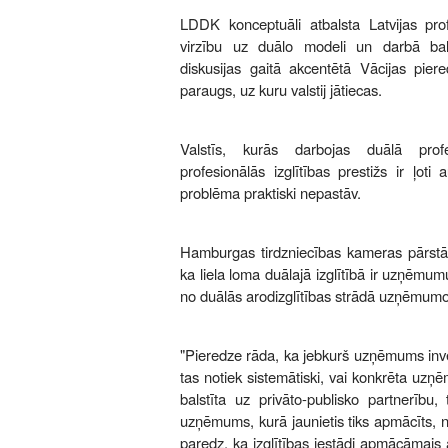
LDDK konceptuāli atbalsta Latvijas prof
virzību uz duālo modeli un darbā balstī
diskusijas gaitā akcentētā Vācijas piere
paraugs, uz kuru valstij jātiecas.
Valstīs, kurās darbojas duālā profes
profesionālās izglītības prestižs ir ļot
problēma praktiski nepastāv.
Hamburgas tirdzniecības kameras pārstāv
ka liela loma duālajā izglītībā ir uzņēmumu
no duālās arodizglītības strādā uzņēmum
"Pieredze rāda, ka jebkurš uzņēmums invest
tas notiek sistemātiski, vai konkrēta uzņ
balstīta uz privāto-publisko partnerību, 
uzņēmums, kurā jaunietis tiks apmācīts, 
paredz, ka izglītības iestādi apmācāmais 