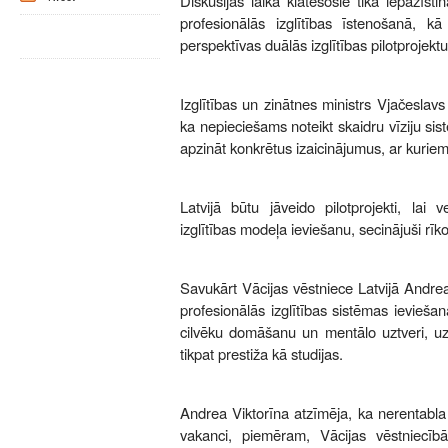
Diskusijas laikā klātesošie tika iepazīsti
profesionālās izglītības īstenošanā, kā
perspektīvas duālās izglītības pilotprojek
Izglītības un zinātnes ministrs Vjačesla
ka nepieciešams noteikt skaidru vīziju sist
apzināt konkrētus izaicinājumus, ar kuriem
Latvijā būtu jāveido pilotprojekti, lai 
izglītības modeļa ieviešanu, secinājuši rīko
Savukārt Vācijas vēstniece Latvijā Andrea
profesionālās izglītības sistēmas ievieša
cilvēku domāšanu un mentālo uztveri, uz
tikpat prestiža kā studijas.
Andrea Viktorīna atzīmēja, ka nerentabla 
vakanci, piemēram, Vācijas vēstniecībā