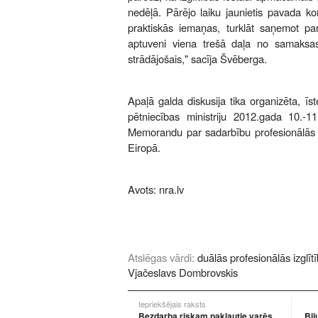
nedēļā. Pārējo laiku jaunietis pavada k
praktiskās iemaņas, turklāt saņemot par
aptuveni viena trešā daļa no samaksa
strādājošais," sacīja Švēberga.
Apaļā galda diskusija tika organizēta, īst
pētniecības ministriju 2012.gada 10.-11
Memorandu par sadarbību profesionālās 
Eiropā.
Avots:
nra.lv
Atslēgas vārdi:
duālās profesionālās izglīt
Vjačeslavs Dombrovskis
Iepriekšējais raksts
Bezdarba riskam pakļautie varēs
Bij