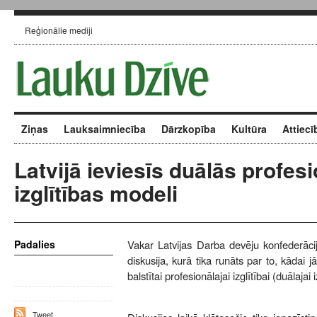
Reģionālie mediji
Ziņas
Lauksaimniecība
Dārzkopība
Kultūra
Attiecī
Latvijā ieviesīs duālās profes
izglītības modeli
Padalies
Vakar Latvijas Darba devēju konfederāci
diskusija, kurā tika runāts par to, kādai
balstītai profesionālajai izglītībai (duālajai i
Tweet