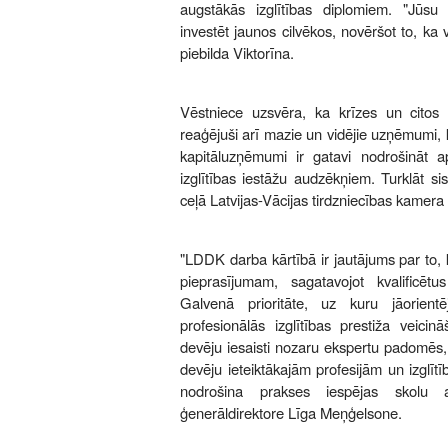
augstākās izglītības diplomiem. "Jūsu
investēt jaunos cilvēkos, novēršot to, ka 
piebilda Viktorīna.
Vēstniece uzsvēra, ka krīzes un citos m
reaģējuši arī mazie un vidējie uzņēmumi, k
kapitāluzņēmumi ir gatavi nodrošināt a
izglītības iestāžu audzēkņiem. Turklāt s
ceļā Latvijas-Vācijas tirdzniecības kamera 
"LDDK darba kārtībā ir jautājums par to, kā
pieprasījumam, sagatavojot kvalificētu
Galvenā prioritāte, uz kuru jāorientēj
profesionālās izglītības prestiža veic
devēju iesaisti nozaru ekspertu padomēs,
devēju ieteiktākajām profesijām un izglī
nodrošina prakses iespējas skolu 
ģenerāldirektore Līga Meņģelsone.