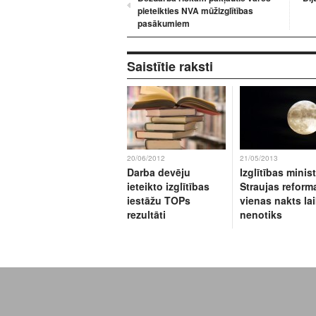
pieteikties NVA mūžizglītības
pasākumiem
Saistītie raksti
20/06/2012
21/05/2013
Darba devēju
Izglītības minist
ieteikto izglītības
Straujas reform
iestāžu TOPs
vienas nakts la
rezultāti
nenotiks