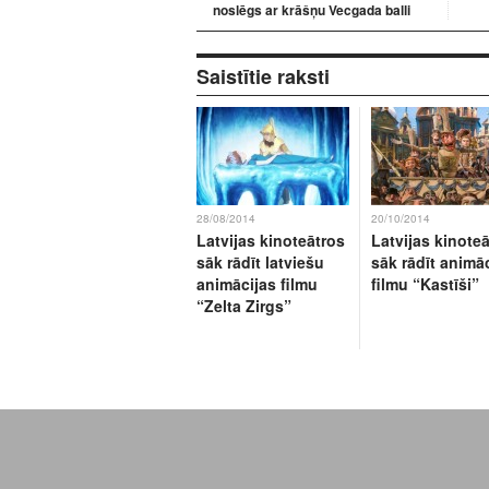
noslēgs ar krāšņu Vecgada balli
Saistītie raksti
28/08/2014
20/10/2014
Latvijas kinoteātros
Latvijas kinote
sāk rādīt latviešu
sāk rādīt animā
animācijas filmu
filmu “Kastīši”
“Zelta Zirgs”