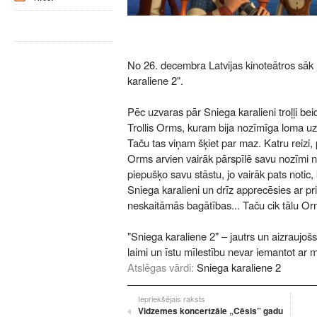
No 26. decembra Latvijas kinoteātros sāk 
karaliene 2".
Pēc uzvaras pār Sniega karalieni troļļi bei
Trollis Orms, kuram bija nozīmīga loma uzva
Taču tas viņam šķiet par maz. Katru reizi, 
Orms arvien vairāk pārspīlē savu nozīmi no
piepušķo savu stāstu, jo vairāk pats notic,
Sniega karalieni un drīz apprecēsies ar pr
neskaitāmās bagātības... Taču cik tālu Or
"Sniega karaliene 2" – jautrs un aizraujošs
laimi un īstu mīlestību nevar iemantot ar 
Atslēgas vārdi:
Sniega karaliene 2
Iepriekšējais raksts
Vidzemes koncertzāle „Cēsis” gadu