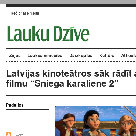
Reģionālie mediji
Ziņas
Lauksaimniecība
Dārzkopība
Kultūra
Attiecī
Latvijas kinoteātros sāk rādīt
filmu “Sniega karaliene 2”
Padalies
Tweet