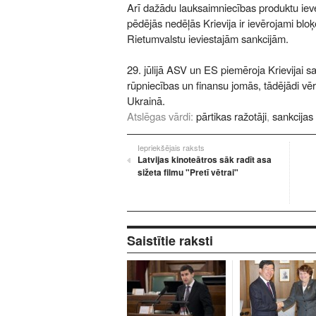
Arī dažādu lauksaimniecības produktu iev
pēdējās nedēļās Krievija ir ievērojami bloķē
Rietumvalstu ieviestajām sankcijām.
29. jūlijā ASV un ES piemēroja Krievijai s
rūpniecības un finansu jomās, tādējādi vērš
Ukrainā.
Atslēgas vārdi:
pārtikas ražotāji
,
sankcijas
Iepriekšējais raksts
Latvijas kinoteātros sāk radīt asa
sižeta filmu "Pretī vētrai"
Saistītie raksti