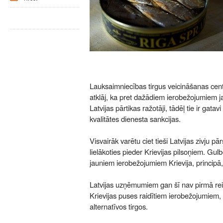
Lauksaimniecības tirgus veicināšanas cen
atklāj, ka pret dažādiem ierobežojumiem ja
Latvijas pārtikas ražotāji, tādēļ tie ir gata
kvalitātes dienesta sankcijas.
Visvairāk varētu ciet tieši Latvijas zivju p
lielākoties pieder Krievijas pilsoņiem. Gu
jauniem ierobežojumiem Krievija, principā, 
Latvijas uzņēmumiem gan šī nav pirmā rei
Krievijas puses raidītiem ierobežojumiem, tā
alternatīvos tirgos.