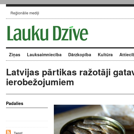
Reģionālie mediji
Ziņas
Lauksaimniecība
Dārzkopība
Kultūra
Attiecī
Latvijas pārtikas ražotāji gata
ierobežojumiem
Padalies
Tweet