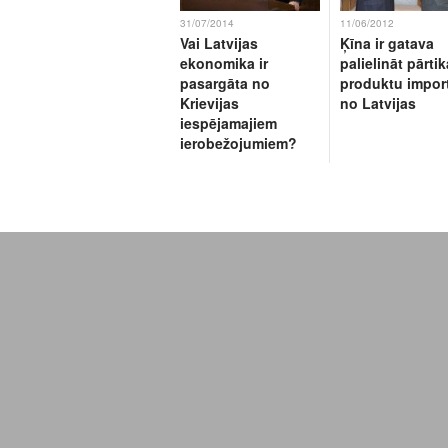
31/07/2014
11/06/2012
Vai Latvijas
Ķīna ir gatava
ekonomika ir
palielināt pārti
pasargāta no
produktu impor
Krievijas
no Latvijas
iespējamajiem
ierobežojumiem?