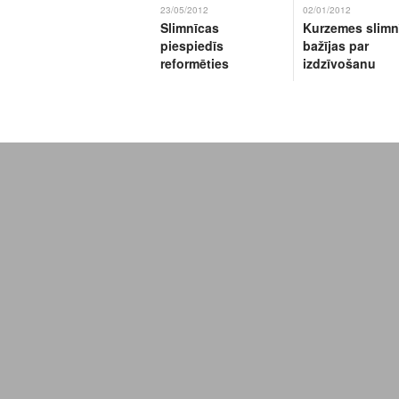
23/05/2012
02/01/2012
Slimnīcas
Kurzemes slimn
piespiedīs
bažījas par
reformēties
izdzīvošanu