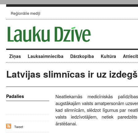
Reģionālie mediji
Ziņas
Lauksaimniecība
Dārzkopība
Kultūra
Attiecī
Latvijas slimnīcas ir uz izde
Padalies
Neatliekamās medicīniskās palīdzības
augstākajām valsts amatpersonām uzsver: 
kad slimnīcām, slēdzot līgumus par neat
valsts iedzīvotājiem, netiek paredzēt
ārstēšanai.
Tweet