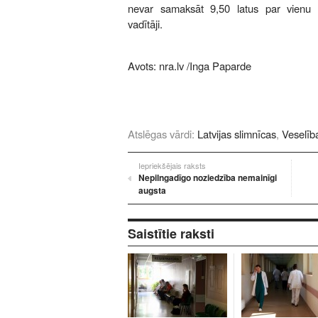
nevar samaksāt 9,50 latus par vienu d
vadītāji.
Avots:
nra.lv
/Inga Paparde
Atslēgas vārdi:
Latvijas slimnīcas
,
Veselība
Iepriekšējais raksts
Nepilngadīgo noziedzība nemainīgi
augsta
Saistītie raksti