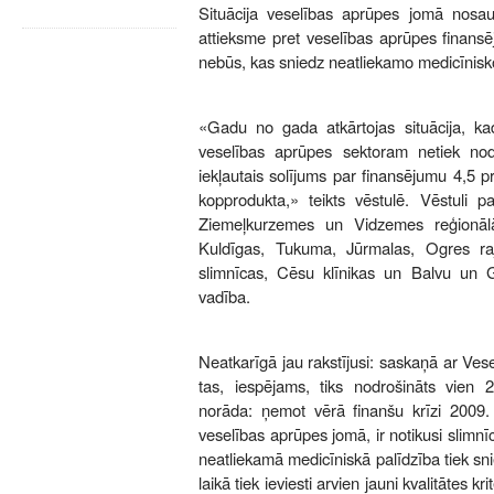
Situācija veselības aprūpes jomā nosauk
attieksme pret veselības aprūpes finansēj
nebūs, kas sniedz neatliekamo medicīnisk
«Gadu no gada atkārtojas situācija, ka
veselības aprūpes sektoram netiek nodr
iekļautais solījums par finansējumu 4,5
kopprodukta,» teikts vēstulē. Vēstuli pa
Ziemeļkurzemes un Vidzemes reģionālās
Kuldīgas, Tukuma, Jūrmalas, Ogres ra
slimnīcas, Cēsu klīnikas un Balvu un 
vadība.
Neatkarīgā jau rakstījusi: saskaņā ar Ves
tas, iespējams, tiks nodrošināts vien 2
norāda: ņemot vērā finanšu krīzi 2009
veselības aprūpes jomā, ir notikusi slimnīc
neatliekamā medicīniskā palīdzība tiek snie
laikā tiek ieviesti arvien jauni kvalitātes kri