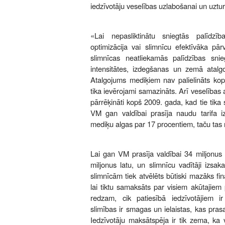
iedzīvotāju veselības uzlabošanai un uztu
«Lai nepasliktinātu sniegtās palīdzība
optimizācija vai slimnīcu efektīvāka pā
slimnīcas neatliekamās palīdzības sn
intensitātes, izdegšanas un zemā atalgo
Atalgojums mediķiem nav palielināts kop
tika ievērojami samazināts. Arī veselības
pārrēķināti kopš 2009. gada, kad tie tika
VM gan valdībai prasīja naudu tarifa iz
mediķu algas par 17 procentiem, taču tas n
Lai gan VM prasīja valdībai 34 miljonus l
miljonus latu, un slimnīcu vadītāji izsa
slimnīcām tiek atvēlēts būtiski mazāks f
lai tiktu samaksāts par visiem akūtajiem
redzam, cik patiesībā iedzīvotājiem ir 
slimības ir smagas un ielaistas, kas pras
Iedzīvotāju maksātspēja ir tik zema, ka v