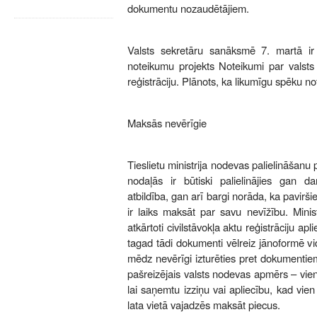
dokumentu nozaudētājiem.
Valsts sekretāru sanāksmē 7. martā ir i
noteikumu projekts Noteikumi par valsts 
reģistrāciju. Plānots, ka likumīgu spēku no
Maksās nevērīgie
Tieslietu ministrija nodevas palielināšanu
nodaļās ir būtiski palielinājies gan 
atbildība, gan arī bargi norāda, ka pavirš
ir laiks maksāt par savu nevīžību. Minist
atkārtoti civilstāvokļa aktu reģistrāciju apl
tagad tādi dokumenti vēlreiz jānoformē vi
mēdz nevērīgi izturēties pret dokumentie
pašreizējais valsts nodevas apmērs – vien
lai saņemtu izziņu vai apliecību, kad vi
lata vietā vajadzēs maksāt piecus.