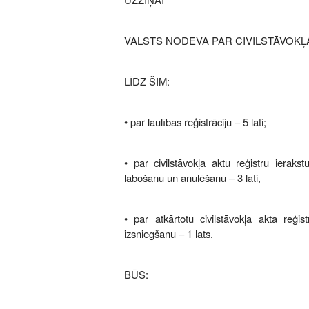
VALSTS NODEVA PAR CIVILSTĀVOKĻ
LĪDZ ŠIM:
• par laulības reģistrāciju – 5 lati;
• par civilstāvokļa aktu reģistru ieraks
labošanu un anulēšanu – 3 lati,
• par atkārtotu civilstāvokļa akta reģist
izsniegšanu – 1 lats.
BŪS: