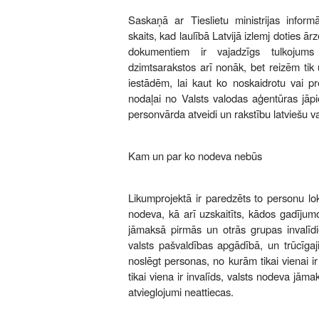
Saskaņā ar Tieslietu ministrijas inform
skaits, kad laulībā Latvijā izlemj doties ār
dokumentiem ir vajadzīgs tulkojums
dzimtsarakstos arī nonāk, bet reizēm tik 
iestādēm, lai kaut ko noskaidrotu vai pr
nodaļai no Valsts valodas aģentūras jāp
personvārda atveidi un rakstību latviešu v
Kam un par ko nodeva nebūs
Likumprojektā ir paredzēts to personu l
nodeva, kā arī uzskaitīts, kādos gadīju
jāmaksā pirmās un otrās grupas invalīdi
valsts pašvaldības apgādībā, un trūcīgaji
noslēgt personas, no kurām tikai vienai i
tikai viena ir invalīds, valsts nodeva jā
atvieglojumi neattiecas.