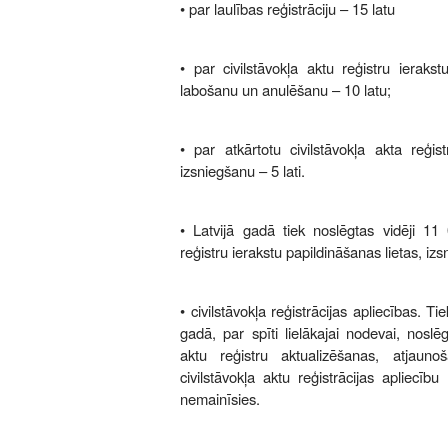
• par laulības reģistrāciju – 15 latu
• par civilstāvokļa aktu reģistru ieraks
labošanu un anulēšanu – 10 latu;
• par atkārtotu civilstāvokļa akta reģist
izsniegšanu – 5 lati.
• Latvijā gadā tiek noslēgtas vidēji 11 
reģistru ierakstu papildināšanas lietas, iz
• civilstāvokļa reģistrācijas apliecības. 
gadā, par spīti lielākajai nodevai, noslēgt
aktu reģistru aktualizēšanas, atjauno
civilstāvokļa aktu reģistrācijas apliecīb
nemainīsies.