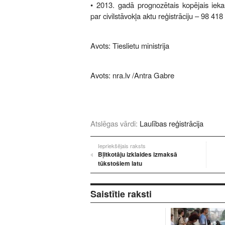
• 2013. gadā prognozētais kopējais iek
par civilstāvokļa aktu reģistrāciju – 98 418 
Avots: Tieslietu ministrija
Avots:
nra.lv
/Antra Gabre
Atslēgas vārdi:
Laulības reģistrācija
Iepriekšējais raksts
Bļitkotāju izklaides izmaksā
tūkstošiem latu
Saistītie raksti