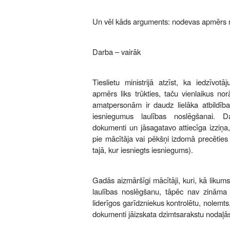
Un vēl kāds arguments: nodevas apmērs n
Darba – vairāk
Tieslietu ministrijā atzīst, ka iedzīvo
apmērs liks trūkties, taču vienlaikus no
amatpersonām ir daudz lielāka atbildī
iesniegumus laulības noslēgšanai. Da
dokumenti un jāsagatavo attiecīga izziņa, 
pie mācītāja vai pēkšņi izdomā precēties
tajā, kur iesniegts iesniegums).
Gadās aizmāršīgi mācītāji, kuri, kā likum
laulības noslēgšanu, tāpēc nav zināma pr
liderīgos garīdzniekus kontrolētu, nolemt
dokumenti jāizskata dzimtsarakstu nodaļā