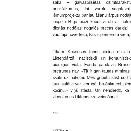
saka – galvaspilsētas dzimtsaraks
priekšlikumus, lai varētu sagatav
lēmumprojektu par laulāšanu ārpus nodaļu
iespēju Rīgā bieži kopdzīvi oficiāli nof
dienās nedēļas nogalēs precas daudzi, 
vadītāja novērtēšu, kas ir piemērota vieta
Tikām Kokneses fonds aicina oficiālo 
Likteņdārzā, nacistiskā un komunisti
piemiņas vietā. Fonda pārstāvis Bruno
pretrunas nav. «Tā ir gan tautas atmiņas 
skats uz nākotni. Mēs gribētu sākt šo tra
jaunlaulātie var iebruģēt bruģakmeni, pie
kociņu,» viņš stāsta. Un nenoliedz, ka g
ziedojumus Likteņdārza veidošanai.
***
UZZIŅAI