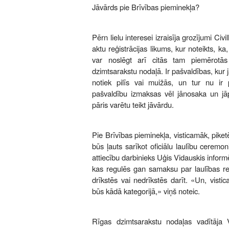
Jāvārds pie Brīvības pieminekļa?
Pērn lielu interesei izraisīja grozījumi Civ
aktu reģistrācijas likums, kur noteikts, ka
var noslēgt arī citās tam piemērotās 
dzimtsarakstu nodaļā. Ir pašvaldības, kur j
notiek pilīs vai muižās, un tur nu ir 
pašvaldību izmaksas vēl jānosaka un jāp
pāris varētu teikt jāvārdu.
Pie Brīvības pieminekļa, visticamāk, piketē
būs ļauts sarīkot oficiālu laulību cerem
attiecību darbinieks Uģis Vidauskis inform
kas regulēs gan samaksu par laulības reģ
drīkstēs vai nedrīkstēs darīt. «Un, visti
būs kādā kategorijā,» viņš noteic.
Rīgas dzimtsarakstu nodaļas vadītāja V