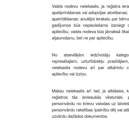
Valsts nodevu neiekasēs, ja reģistra ier
apstiprināšanas vai adopcijas atcelšanas;
apstrīdēšanas; anulējot ierakstu par bērn
gadījumos būs nepieciešams izsniegt civ
apliecību, valsts nodeva būs jāmaksā tikai
atjaunošanu, bet ne par apliecību.
No atsevišķām iedzīvotāju kategor
represētajiem, uzturlīdzekļu prasītājiem
neiekasēs nodevu arī par atkārtotu civi
apliecību vai izziņu.
Maksu neiekasēs arī tad, ja atklāsies, k
reģistros tās ieviesušās vēsturiski, 
personvārdu no krievu valodas uz latviešu
personvārdu rakstības īpatnību dēļ vai atš
uzvārdu dažādos dokumentos.