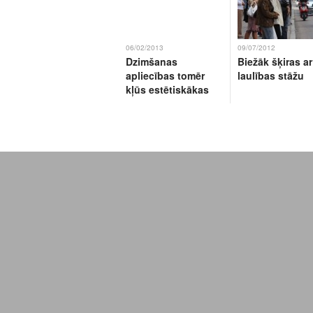
06/02/2013
09/07/2012
Dzimšanas
Biežāk šķiras ar
apliecības tomēr
laulības stāžu
kļūs estētiskākas