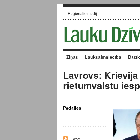
Reģionālie mediji
Ziņas
Lauksaimniecība
Dārz
Lavrovs: Krievija 
rietumvalstu ie
Padalies
Tweet