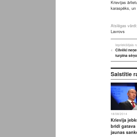
Krievijas ārliet
karaspēks, un 
Atslēgas vārdi
Lavrovs
Iepriekšējais 
Cilvēki neņ
turpina sēņo
Saistītie r
18/08/2014
Krievija jeb
brīdī gatava 
jaunas sank