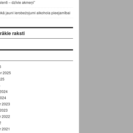
lenti – dzīvie akmeņi”
ēkā jauni ierobežojumi alkohola pieejamībai
ākie raksti
6
r 2025
025
4
 2024
2024
r 2023
 2023
r 2022
2
r 2021