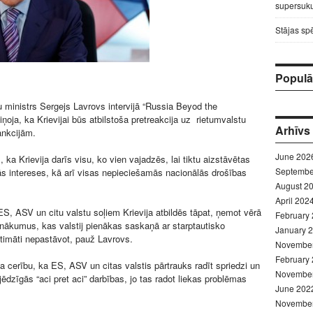
supersuku
Stājas sp
Populār
tu ministrs Sergejs Lavrovs intervijā “Russia Beyod the
ņoja, ka Krievijai būs atbilstoša pretreakcija uz rietumvalstu
Arhīvs
nkcijām.
June 202
, ka Krievija darīs visu, ko vien vajadzēs, lai tiktu aizstāvētas
Septembe
ās intereses, kā arī visas nepieciešamās nacionālās drošības
August 2
April 202
S, ASV un citu valstu soļiem Krievija atbildēs tāpat, ņemot vērā
February
enākumus, kas valstij pienākas saskaņā ar starptautisko
January 
timāti nepastāvot, pauž Lavrovs.
Novembe
February
a cerību, ka ES, ASV un citas valstis pārtrauks radīt spriedzi un
Novembe
ēdzīgās “aci pret aci” darbības, jo tas radot liekas problēmas
June 202
Novembe