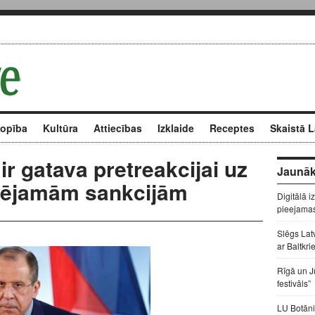
kopība
Kultūra
Attiecības
Izklaide
Receptes
Skaistā L
ir gatava pretreakcijai uz
Jaunāk
spējamām sankcijām
Digitālā i
pieejama
Slēgs Lat
ar Baltkri
Rīgā un J
festivāls”
LU Botāni