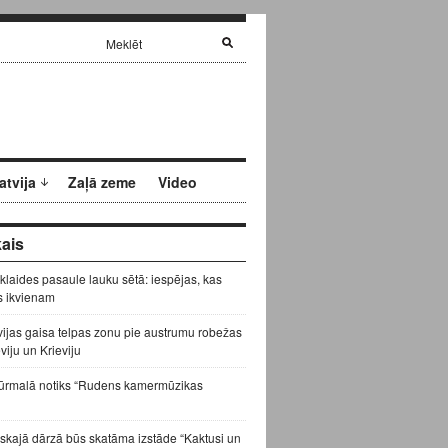
atvija
Zaļā zeme
Video
ais
zklaides pasaule lauku sētā: iespējas, kas
s ikvienam
vijas gaisa telpas zonu pie austrumu robežas
eviju un Krieviju
ūrmalā notiks “Rudens kamermūzikas
skajā dārzā būs skatāma izstāde “Kaktusi un