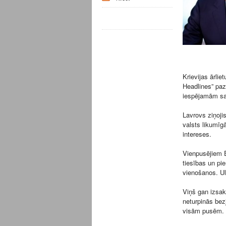
Krievijas ārlie
Headlines” pazi
iespējamām sa
Lavrovs ziņojis
valsts likumīg
intereses.
Vienpusējiem E
tiesības un pi
vienošanos. Ul
Viņš gan izsak
neturpinās bezj
visām pusēm.