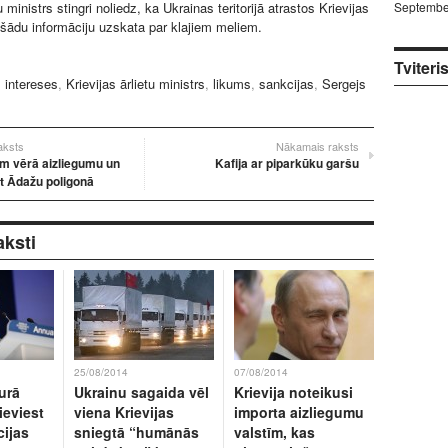
u ministrs stingri noliedz, ka Ukrainas teritorijā atrastos Krievijas
Septembe
šādu informāciju uzskata par klajiem meliem.
Tviteri
:
intereses
,
Krievijas ārlietu ministrs
,
likums
,
sankcijas
,
Sergejs
raksts
Nākamais raksts
em vērā aizliegumu un
Kafija ar piparkūku garšu
t Ādažu poligonā
aksti
25/08/2014
07/08/2014
kurā
Ukrainu sagaida vēl
Krievija noteikusi
ieviest
viena Krievijas
importa aizliegumu
cijas
sniegtā “humānās
valstīm, kas