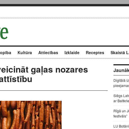
kopība
Kultūra
Attiecības
Izklaide
Receptes
Skaistā L
veicināt gaļas nozares
Jaunāk
attīstību
Digitālā i
pieejama
Slēgs Lat
ar Baltkri
Rīgā un J
festivāls”
LU Botāni