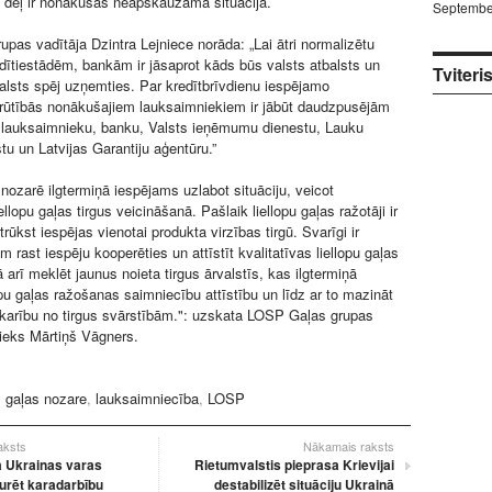
u dēļ ir nonākušas neapskaužamā situācijā.
Septembe
pas vadītāja Dzintra Lejniece norāda: „Lai ātri normalizētu
redītiestādēm, bankām ir jāsaprot kāds būs valsts atbalsts un
Tviteri
alsts spēj uzņemties. Par kredītbrīvdienu iespējamo
rūtībās nonākušajiem lauksaimniekiem ir jābūt daudzpusējām
 lauksaimnieku, banku, Valsts ieņēmumu dienestu, Lauku
tu un Latvijas Garantiju aģentūru.”
 nozarē ilgtermiņā iespējams uzlabot situāciju, veicot
ellopu gaļas tirgus veicināšanā. Pašlaik liellopu gaļas ražotāji ir
trūkst iespējas vienotai produkta virzības tirgū. Svarīgi ir
 rast iespēju kooperēties un attīstīt kvalitatīvas liellopu gaļas
kā arī meklēt jaunus noieta tirgus ārvalstīs, kas ilgtermiņā
opu gaļas ražošanas saimniecību attīstību un līdz ar to mazināt
karību no tirgus svārstībām.": uzskata LOSP Gaļas grupas
nieks Mārtiņš Vāgners.
:
gaļas nozare
,
lauksaimniecība
,
LOSP
raksts
Nākamais raksts
a Ukrainas varas
Rietumvalstis pieprasa Krievijai
urēt karadarbību
destabilizēt situāciju Ukrainā