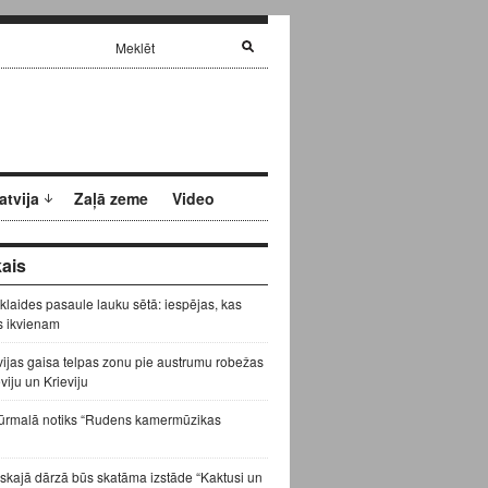
atvija
Zaļā zeme
Video
ais
zklaides pasaule lauku sētā: iespējas, kas
s ikvienam
vijas gaisa telpas zonu pie austrumu robežas
eviju un Krieviju
ūrmalā notiks “Rudens kamermūzikas
skajā dārzā būs skatāma izstāde “Kaktusi un