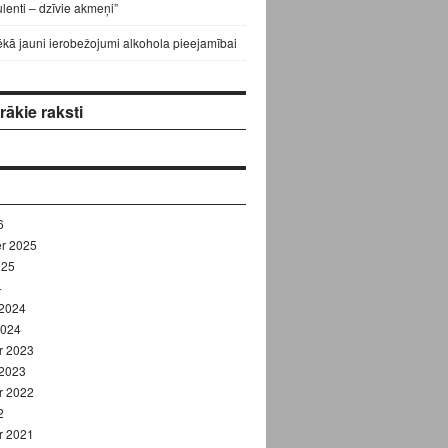
lenti – dzīvie akmeņi”
ēkā jauni ierobežojumi alkohola pieejamībai
ākie raksti
6
r 2025
025
4
 2024
2024
r 2023
 2023
r 2022
2
r 2021