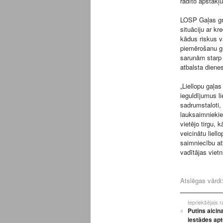
radīto apstākļ
LOSP Gaļas gru
situāciju ar k
kādus riskus v
piemērošanu g
sarunām starp
atbalsta dienes
„Liellopu gaļas
ieguldījumus li
sadrumstaloti, 
lauksaimniekiem
vietējo tirgu, 
veicinātu liell
saimniecību at
vadītājas viet
Atslēgas vārdi
Iepriekšējais 
Putins aicin
iestādes apt