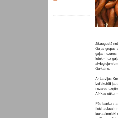
28.augustā no
Gaļas grupas s
gaļas nozares t
ietekmi uz gaļ
atvieglojumiem
Garkalne.
Ar Latvijas Ko
izdiskutēti jau
nozares uzņēmu
Āfrikas cūku 
Pēc banku stati
tieši lauksaimn
lauksaimnieki