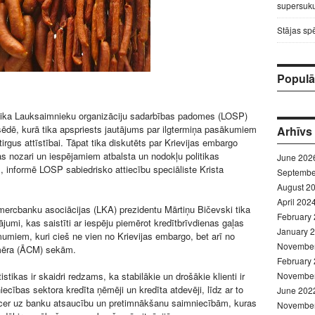
supersuku
Stājas sp
Populār
tika Lauksaimnieku organizāciju sadarbības padomes (LOSP)
ēdē, kurā tika apspriests jautājums par ilgtermiņa pasākumiem
Arhīvs
irgus attīstībai. Tāpat tika diskutēts par Krievijas embargo
as nozari un iespējamiem atbalsta un nodokļu politikas
June 202
, informē LOSP sabiedrisko attiecību speciāliste Krista
Septembe
August 2
April 202
mercbanku asociācijas (LKA) prezidentu Mārtiņu Bičevski tika
February
tājumi, kas saistīti ar iespēju piemērot kredītbrīvdienas gaļas
January 
miem, kuri cieš ne vien no Krievijas embargo, bet arī no
Novembe
mēra (ĀCM) sekām.
February
stikas ir skaidri redzams, ka stabilākie un drošākie klienti ir
Novembe
iecības sektora kredīta ņēmēji un kredīta atdevēji, līdz ar to
June 202
 cer uz banku atsaucību un pretimnākšanu saimniecībām, kuras
Novembe