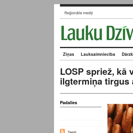
Reģionālie mediji
Ziņas
Lauksaimniecība
Dārz
LOSP spriež, kā 
ilgtermiņa tirgus 
Padalies
Tweet