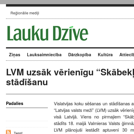
Reģionālie mediji
Ziņas
Lauksaimniecība
Dārzkopība
Kultūra
Attiecī
LVM uzsāk vērienīgu “Skābek
stādīšanu
Padalies
Vislatvijas koku sēšanas un stādīšanas a
“Latvijas valsts meži” (LVM) uzsāk vērie
visā Latvijā. Viens no pirmajiem “Skāb
stādīts 18. maijā Valmieras Valsts ģimnā
LVM plānojuši iestādīt aptuveni 30 mi
Tweet