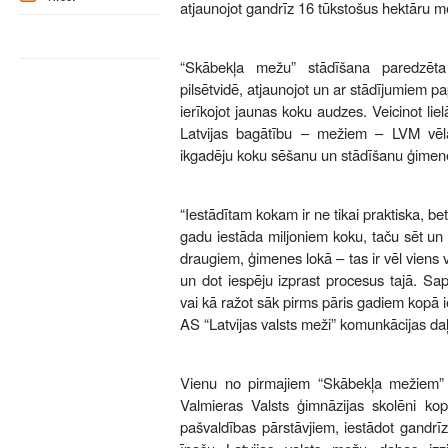
atjaunojot gandrīz 16 tūkstošus hektāru m
“Skābekļa mežu” stādīšana paredzēta
pilsētvidē, atjaunojot un ar stādījumiem p
ierīkojot jaunas koku audzes. Veicinot liel
Latvijas bagātību – mežiem – LVM vēlas
ikgadēju koku sēšanu un stādīšanu ģimen
“Iestādītam kokam ir ne tikai praktiska, be
gadu iestāda miljoniem koku, taču sēt un
draugiem, ģimenes lokā – tas ir vēl viens
un dot iespēju izprast procesus tajā. Sap
vai kā ražot sāk pirms pāris gadiem kopā ie
AS “Latvijas valsts meži” komunkācijas da
Vienu no pirmajiem “Skābekļa mežiem” sa
Valmieras Valsts ģimnāzijas skolēni k
pašvaldības pārstāvjiem, iestādot gandrī