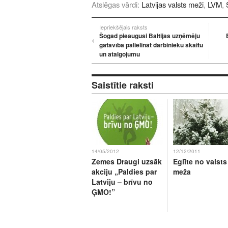
Atslēgas vārdi:
Latvijas valsts meži
,
LVM
,
Iepriekšējais raksts
Šogad pieaugusi Baltijas uzņēmēju
gatavība palielināt darbinieku skaitu
un atalgojumu
Saistītie raksti
14/05/2012
12/12/2011
Zemes Draugi uzsāk
Eglīte no valsts
akciju „Paldies par
meža
Latviju – brīvu no
ĢMO!”