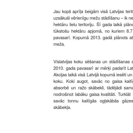
Jau kopš aprīļa beigām visā Latvijas terit
uzsākuši vērienīgu mežu stādīšanu – ik n
hektāru lielu teritoriju. Šī gada laikā pl
tūkstošu hektāru apjomā, no kuriem 8.7 t
pavasarī. Kopumā 2013. gadā plānots atj
meža.
Vislatvijas koku sēšanas un stādīšanas a
2010. gada pavasarī ar mērķi padarīt Latv
Akcijas laikā visā Latvijā kopumā iesēti un 
koku. Koki augot, savāc no gaisa kaitīg
absorbē un ražo skābekli, tādējādi sam
nodrošinot labāku gaisa kvalitāti. Turkl
savāc tonnu kaitīgās ogļskābās gāze
skābekļa.