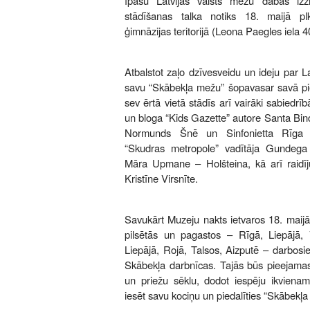
īpašu Latvijas valsts mežu dabas izz
stādīšanas talka notiks 18. maijā pl
ģimnāzijas teritorijā (Leona Paegles iela 4
Atbalstot zaļo dzīvesveidu un ideju par La
savu “Skābekļa mežu” šopavasar savā pie
sev ērtā vietā stādīs arī vairāki sabiedrībā
un bloga “Kids Gazette” autore Santa Bin
Normunds Šnē un Sinfonietta Rīga m
“Skudras metropole” vadītāja Gundega
Māra Upmane – Holšteina, kā arī raidī
Kristīne Virsnīte.
Savukārt Muzeju nakts ietvaros 18. maij
pilsētās un pagastos – Rīgā, Liepājā,
Liepājā, Rojā, Talsos, Aizputē – darbosi
Skābekļa darbnīcas. Tajās būs pieejamas
un priežu sēklu, dodot iespēju ikvien
iesēt savu kociņu un piedalīties “Skābekļ