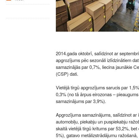
2014.gada oktobrī, salīdzinot ar septembr
apgrozījums pēc sezonāli izlīdzinātiem dat
samazinājās par 0,7%, liecina jaunākie Cen
(CSP) dati.
Vietējā tirgū apgrozījums sarucis par 1,5%
0,3% (no tā ārpus eirozonas – pieaugums 
samazinājums par 3,9%).
Apgrozījuma samazinājums, salīdzinot ar i
automobiļu, piekabju un puspiekabju ražo
skaitā vietējā tirgū kritums par 53,2%, be
5%), gatavo metālizstrādājumu ražošanā,