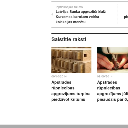
Iepriekšējais raksts
Latvijas Banka apgrozībā izlaiž
Kurzemes barokam veltītu
pi
kolekcijas monētu
Saistītie raksti
09/10/2014
08/09/2014
Apstrādes
Apstrādes
rūpniecības
rūpniecības
apgrozījums turpina
apgrozījums jūli
piedzīvot kritumu
pieaudzis par 0