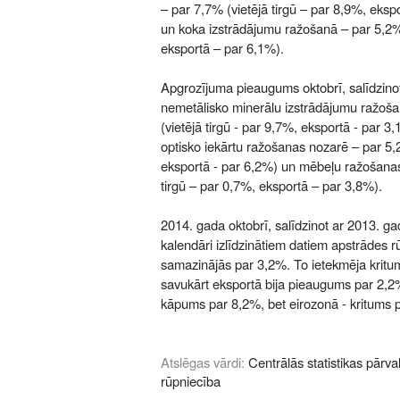
– par 7,7% (vietējā tirgū – par 8,9%, eks
un koka izstrādājumu ražošanā – par 5,2% 
eksportā – par 6,1%).
Apgrozījuma pieaugums oktobrī, salīdzinot
nemetālisko minerālu izstrādājumu ražoš
(vietējā tirgū - par 9,7%, eksportā - par 3
optisko iekārtu ražošanas nozarē – par 5,2
eksportā - par 6,2%) un mēbeļu ražošanas
tirgū – par 0,7%, eksportā – par 3,8%).
2014. gada oktobrī, salīdzinot ar 2013. ga
kalendāri izlīdzinātiem datiem apstrādes 
samazinājās par 3,2%. To ietekmēja kritum
savukārt eksportā bija pieaugums par 2,2
kāpums par 8,2%, bet eirozonā - kritums 
Atslēgas vārdi:
Centrālās statistikas pārva
rūpniecība