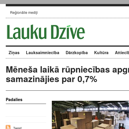
Reģionālie mediji
Ziņas
Lauksaimniecība
Dārzkopība
Kultūra
Attiecī
Mēneša laikā rūpniecības apg
samazinājies par 0,7%
Padalies
Tweet