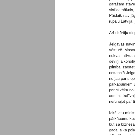
garāžām stāvēj
visticamākais, 
Pāšlaik nav jē
rūpalu Latvijā,
Arī dzērāju sl
Jelgavas nāvin
vēsturē. Masve
nekvalitatīvu a
deviņi alkoholi
pilnībā izārstē
nesenajā Jelgav
ne jau par sle
pārkāpumiem un
par cilvēku no
administratīva
nerunājot par 
Iekšlietu minis
pārkāpumu kode
būt šā biznesa 
gada laikā poli