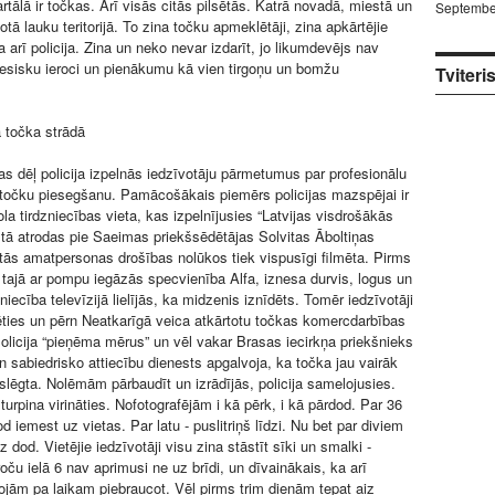
rtālā ir točkas. Arī visās citās pilsētās. Katrā novadā, miestā un
Septembe
ā lauku teritorijā. To zina točku apmeklētāji, zina apkārtējie
na arī policija. Zina un neko nevar izdarīt, jo likumdevējs nav
 tiesisku ieroci un pienākumu kā vien tirgoņu un bomžu
Tviteri
 točka strādā
s dēļ policija izpelnās iedzīvotāju pārmetumus par profesionālu
 točku piesegšanu. Pamācošākais piemērs policijas mazspējai ir
la tirdzniecības vieta, kas izpelnījusies “Latvijas visdrošākās
 - tā atrodas pie Saeimas priekšsēdētājas Solvitas Āboltiņas
ās amatpersonas drošības nolūkos tiek vispusīgi filmēta. Pirms
tajā ar pompu iegāzās specvienība Alfa, iznesa durvis, logus un
šniecība televīzijā lielījās, ka midzenis iznīdēts. Tomēr iedzīvotāji
ēties un pērn Neatkarīgā veica atkārtotu točkas komercdarbības
 Policija “pieņēma mērus” un vēl vakar Brasas iecirkņa priekšnieks
n sabiedrisko attiecību dienests apgalvoja, ka točka jau vairāk
lēgta. Nolēmām pārbaudīt un izrādījās, policija samelojusies.
turpina virināties. Nofotografējām i kā pērk, i kā pārdod. Par 36
 iemest uz vietas. Par latu - puslitriņš līdzi. Nu bet par diviem
z dod. Vietējie iedzīvotāji visu zina stāstīt sīki un smalki -
roču ielā 6 nav aprimusi ne uz brīdi, un dīvainākais, ka arī
projām pa laikam piebraucot. Vēl pirms trim dienām tepat aiz