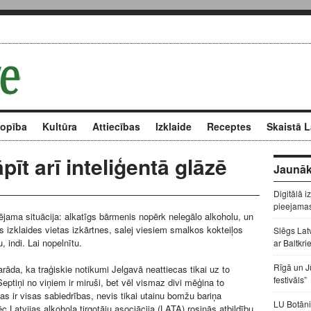
kopība
Kultūra
Attiecības
Izklaide
Receptes
Skaistā L
āpīt arī inteliģentā glāzē
Jaunāk
Digitālā i
pieejama
pējama situācija: alkatīgs bārmenis nopērk nelegālo alkoholu, un
 izklaides vietas izkārtnes, salej viesiem smalkos kokteiļos
Slēgs Lat
, indi. Lai nopelnītu.
ar Baltkri
Rīgā un J
parāda, ka traģiskie notikumi Jelgavā neattiecas tikai uz to
festivāls”
eptiņi no viņiem ir miruši, bet vēl vismaz divi mēģina to
as ir visas sabiedrības, nevis tikai utainu bomžu bariņa
LU Botāni
 Latvijas alkohola tirgotāju asociācija (LATA) rosinās atbildību