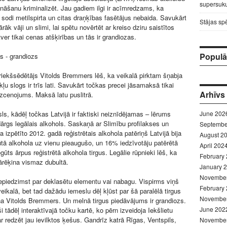
supersuku
ināšanu kriminalizēt. Jau gadiem ilgi ir acīmredzams, ka
e sodi metilspirta un citas draņķības fasētājus nebaida. Savukārt
Stājas sp
pārāk vāji un slimi, lai spētu novērtēt ar kreiso dziru saistītos
tver tikai cenas atšķirības un tās ir grandiozas.
Populār
us - grandiozs
iekšsēdētājs Vitolds Bremmers lēš, ka veikalā pirktam šņabja
ļu slogs ir trīs lati. Savukārt točkas precei jāsamaksā tikai
Arhīvs
uzcenojums. Maksā latu puslitrā.
sls, kādēļ točkas Latvijā ir faktiski neiznīdējamas – lērums
June 202
dārgs legālais alkohols. Saskaņā ar Slimību profilakses un
Septembe
a izpētīto 2012. gadā reģistrētais alkohola patēriņš Latvijā bija
August 2
olūtā alkohola uz vienu pieaugušo, un 16% iedzīvotāju patērētā
April 202
egūts ārpus reģistrētā alkohola tirgus. Legālie rūpnieki lēš, ka
February
jārēķina vismaz dubultā.
January 
Novembe
epiedzimst par deklasētu elementu vai nabagu. Vispirms viņš
February
eikalā, bet tad dažādu iemeslu dēļ kļūst par šā paralēlā tirgus
Novembe
cina Vitolds Bremmers. Un melnā tirgus piedāvājums ir grandiozs.
June 202
i tādēļ interaktīvajā točku kartē, ko pērn izveidoja Iekšlietu
ar redzēt jau ievilktos ķešus. Gandrīz katrā Rīgas, Ventspils,
Novembe