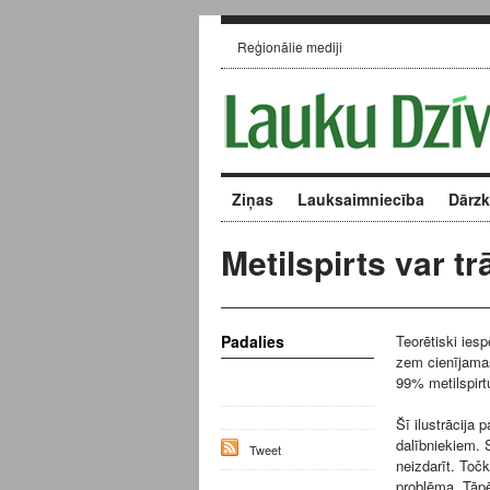
Reģionālie mediji
Ziņas
Lauksaimniecība
Dārz
Metilspirts var tr
Padalies
Teorētiski ies
zem cienījamas
99% metilspirtu
Šī ilustrācija 
dalībniekiem. S
Tweet
neizdarīt. Točk
problēma. Tāpēc