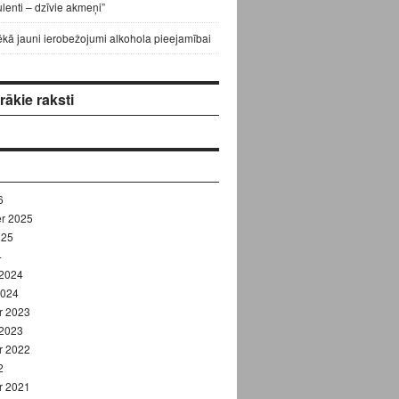
lenti – dzīvie akmeņi”
ēkā jauni ierobežojumi alkohola pieejamībai
ākie raksti
6
r 2025
025
4
 2024
2024
r 2023
 2023
r 2022
2
r 2021