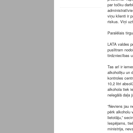
par točku darb
administratīvi
viņu klienti ir 
riskus. Viņi uz
Paralēlais tirg
LATA valdes pr
puslitram nodok
tirdzniecības 
Tas arī ir ieme
alkoholiķu un 
kontroles centr
10,2 litri abs
alkohola tiek i
nelegālā daļa 
“Neviens jau n
pērk alkoholu v
lietotāju,” se
Iespējams, tieš
ministrija, nev