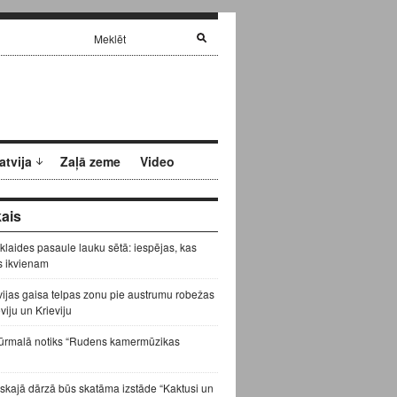
atvija
Zaļā zeme
Video
ais
zklaides pasaule lauku sētā: iespējas, kas
s ikvienam
vijas gaisa telpas zonu pie austrumu robežas
eviju un Krieviju
ūrmalā notiks “Rudens kamermūzikas
skajā dārzā būs skatāma izstāde “Kaktusi un