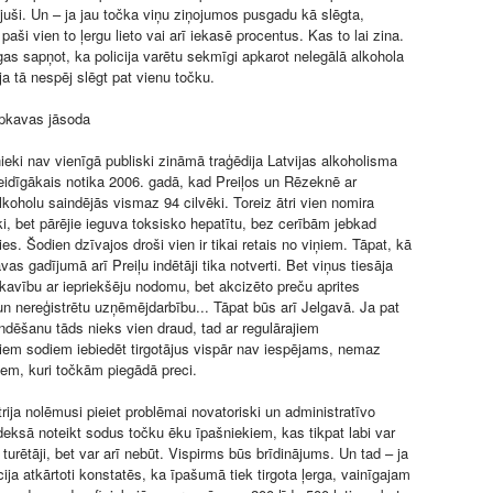
uši. Un – ja jau točka viņu ziņojumos pusgadu kā slēgta,
paši vien to ļergu lieto vai arī iekasē procentus. Kas to lai zina.
gas sapņot, ka policija varētu sekmīgi apkarot nelegālā alkohola
 ja tā nespēj slēgt pat vienu točku.
epkavas jāsoda
ieki nav vienīgā publiski zināmā traģēdija Latvijas alkoholisma
idīgākais notika 2006. gadā, kad Preiļos un Rēzeknē ar
lkoholu saindējās vismaz 94 cilvēki. Toreiz ātri vien nomira
ķi, bet pārējie ieguva toksisko hepatītu, bez cerībām jebkad
ties. Šodien dzīvajos droši vien ir tikai retais no viņiem. Tāpat, kā
as gadījumā arī Preiļu indētāji tika notverti. Bet viņus tiesāja
pkavību ar iepriekšēju nodomu, bet akcizēto preču aprites
 nereģistrētu uzņēmējdarbību... Tāpat būs arī Jelgavā. Ja pat
indēšanu tāds nieks vien draud, tad ar regulārajiem
jiem sodiem iebiedēt tirgotājus vispār nav iespējams, nemaz
tiem, kuri točkām piegādā preci.
trija nolēmusi pieiet problēmai novatoriski un administratīvo
ksā noteikt sodus točku ēku īpašniekiem, kas tikpat labi var
turētāji, bet var arī nebūt. Vispirms būs brīdinājums. Un tad – ja
cija atkārtoti konstatēs, ka īpašumā tiek tirgota ļerga, vainīgajam