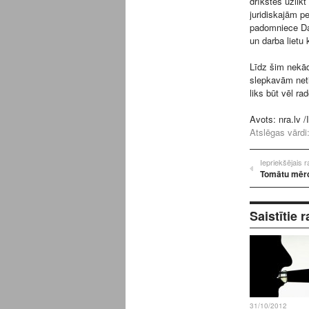
drīkstēs uzlik
juridiskajām p
padomniece Da
un darba lietu
Līdz šim nekādi
slepkavām neti
liks būt vēl r
Avots:
nra.lv
/
Atslēgas vārdi
Iepriekšējais 
Tomātu mēr
Saistītie r
31/10/2012