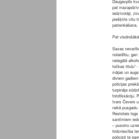
Daugavpils kva
pat mazapdzīvot
iedzīvotāji, zi
piešķīris citu
patrenkāšana.
Pat visdrošākā
Savas nevarība
nolaidību, gan
nelegālā alkoho
točkas titulu”
mājas un augst
diviem gadiem 
policijas priek
turpināja sūdz
fotofiksāciju.
Ivars Čevers u
nekā pusgadu s
Restotais logs 
santīmiem iedod
– pusotru uzrei
tirdzniecība Ie
policisti te jo