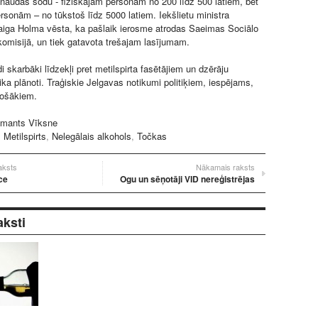
t naudas sodu - fiziskajām personām no 200 līdz 500 latiem, bet
ersonām – no tūkstoš līdz 5000 latiem. Iekšlietu ministra
iga Holma vēsta, ka pašlaik ierosme atrodas Saeimas Sociālo
 komisijā, un tiek gatavota trešajam lasījumam.
 skarbāki līdzekļi pret metilspirta fasētājiem un dzērāju
ka plānoti. Traģiskie Jelgavas notikumi politiķiem, iespējams,
adošākiem.
Imants Vīksne
:
Metilspirts
,
Nelegālais alkohols
,
Točkas
raksts
Nākamais raksts
ce
Ogu un sēņotāji VID nereģistrējas
aksti