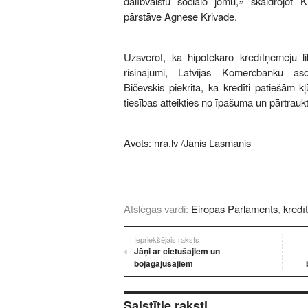
dalībvalstu sociālo jomu,» skaidrojot
pārstāve Agnese Krivade.
Uzsverot, ka hipotekāro kredītņēmēju li
risinājumi, Latvijas Komercbanku aso
Bičevskis piekrita, ka kredīti patiešām k
tiesības atteikties no īpašuma un pārtrau
Avots:
nra.lv
/Jānis Lasmanis
Atslēgas vārdi:
Eiropas Parlaments
,
kredī
Iepriekšējais raksts
Jāņi ar cietušajiem un
bojāgājušajiem
Saistītie raksti