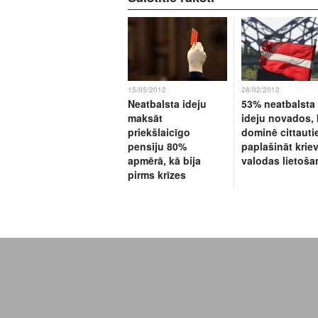
15/05/2012
28/02/2012
Neatbalsta ideju
53% neatbalsta
maksāt
ideju novados, 
priekšlaicīgo
dominē cittautie
pensiju 80%
paplašināt krie
apmērā, kā bija
valodas lietoša
pirms krīzes