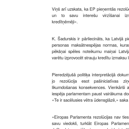
Viņš arī uzskata, ka EP pieņemtās rezolūci
un to savu interešu virzīšanai izm
kredītņēmēji».
K. Šadurskis ir pārliecināts, ka Latvijā pi
personas maksātnespējas normas, kuras
pēkšņai spēles noteikumu maiņai Latvij
varētu izprovocēt strauju kredītu izmaksu 
Pieredzējušā politiķa interpretācijā dok
jo rezolūcija esot pašiniciatīvas 
likumdošanas konsekvences. Vienkārši ap
iespēja parlamentam paust vairākuma do
«Te ir sacēlusies vētra ūdensglāzē,» saka p
«Eiropas Parlamenta rezolūcijas nav ties
savu viedokli, turklāt Eiropas Parlam