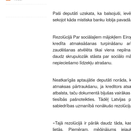
Paši deputāti uzskata, ka balsojuši, ievē
sekojot kāda mistiska banku lobija pavadā
Rezolūcijā Par sociālajiem mājokļiem Eir
kredīta atmaksāšanas turpināšanu 
zaudēšanas atvēlēta tikai viena nepilna
daudz skrupulozāk stāsta par sociālo m
nepieciešamo līdzekļu atrašanu.
Neatkarīgās aptaujātie deputāti norāda, k
atmaksas pārtraukšanu, ja kreditors ats
atbalsta, taču dokumentā bijušas vairākas 
tiesībās pašnoteikties. Tādēļ Latvijas p
sabiedrības uzmanībā nonākušo rezolūcij
«Tajā rezolūcijā ir pārāk daudz tāda, kas
lietās. Piemēram, mēģinājums iejau