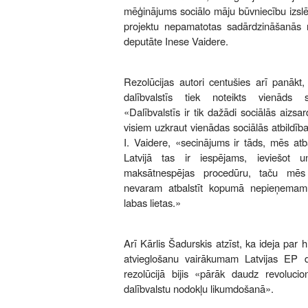
mēģinājums sociālo māju būvniecību izslē
projektu nepamatotas sadārdzināšanās r
deputāte Inese Vaidere.
Rezolūcijas autori centušies arī panākt
dalībvalstīs tiek noteikts vienāds s
«Dalībvalstīs ir tik dažādi sociālās aizs
visiem uzkraut vienādas sociālās atbildī
I. Vaidere, «secinājums ir tāds, mēs atb
Latvijā tas ir iespējams, ieviešot u
maksātnespējas procedūru, taču mēs 
nevaram atbalstīt kopumā nepieņemam
labas lietas.»
Arī Kārlis Šadurskis atzīst, ka ideja par 
atvieglošanu vairākumam Latvijas EP 
rezolūcijā bijis «pārāk daudz revolucio
dalībvalstu nodokļu likumdošanā».