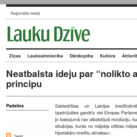
Reģionālie mediji
Ziņas
Lauksaimniecība
Dārzkopība
Kultūra
Attiecī
Neatbalsta ideju par “nolikto 
principu
Padalies
Sabiedrības un Latvijas kredītņēmē
izpelnījušies gandrīz visi Eiropas Parlam
jo balsojumā nav atbalstījuši rezolūciju, ku
situācijas, kurās no mājokļa izliktas mājsa
hipotekāro kredītu atmaksu».
Tweet