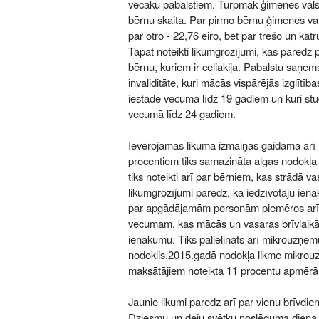
vecāku pabalstiem. Turpmāk ģimenes valst
bērnu skaita. Par pirmo bērnu ģimenes val
par otro - 22,76 eiro, bet par trešo un ka
Tāpat noteikti likumgrozījumi, kas paredz
bērnu, kuriem ir celiakija. Pabalstu saņem
invaliditāte, kuri mācās vispārējās izglītība
iestādē vecumā līdz 19 gadiem un kuri st
vecumā līdz 24 gadiem.
Ievērojamas likuma izmaiņas gaidāma arī 
procentiem tiks samazināta algas nodokļa 
tiks noteikti arī par bērniem, kas strādā vas
likumgrozījumi paredz, ka iedzīvotāju ie
par apgādājamām personām piemēros arī 
vecumam, kas mācās un vasaras brīvlaikā
ienākumu. Tiks palielināts arī mikrouzņ
nodoklis.2015.gadā nodokļa likme mikro
maksātājiem noteikta 11 procentu apmērā l
Jaunie likumi paredz arī par vienu brīvdien
Dziesmu un deju svētku noslēguma diena n