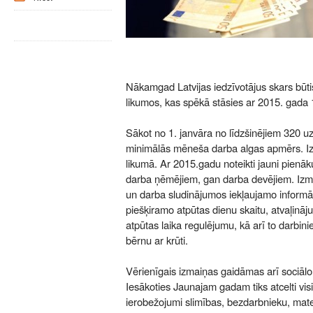
Nākamgad Latvijas iedzīvotājus skars būt
likumos, kas spēkā stāsies ar 2015. gada 1
Sākot no 1. janvāra no līdzšinējiem 320 uz 
minimālās mēneša darba algas apmērs. I
likumā. Ar 2015.gadu noteikti jauni pienāk
darba ņēmējiem, gan darba devējiem. Izm
un darba sludinājumos iekļaujamo informā
piešķiramo atpūtas dienu skaitu, atvaļin
atpūtas laika regulējumu, kā arī to darbin
bērnu ar krūti.
Vērienīgais izmaiņas gaidāmas arī sociāl
Iesākoties Jaunajam gadam tiks atcelti vis
ierobežojumi slimības, bezdarbnieku, mater