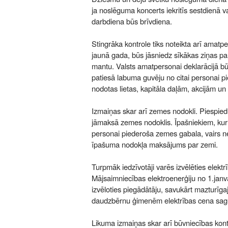
ja noslēguma koncerts iekritīs sestdienā 
darbdiena būs brīvdiena.
Stingrāka kontrole tiks noteikta arī amat
jaunā gada, būs jāsniedz sīkākas ziņas p
mantu. Valsts amatpersonai deklarācijā bū
patiesā labuma guvēju no citai personai p
nodotas lietas, kapitāla daļām, akcijām un
Izmaiņas skar arī zemes nodokli. Piespi
jāmaksā zemes nodoklis. Īpašniekiem, kuru
personai piederoša zemes gabala, vairs
īpašuma nodokļa maksājums par zemi.
Turpmāk iedzīvotāji varēs izvēlēties elektr
Mājsaimniecības elektroenerģiju no 1.janvār
izvēloties piegādātāju, savukārt mazturīga
daudzbērnu ģimenēm elektrības cena saglab
Likuma izmaiņas skar arī būvniecības kont