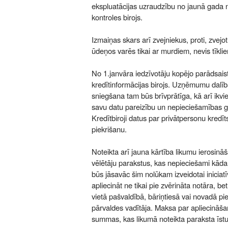
ekspluatācijas uzraudzību no jaunā gada 
kontroles birojs.
Izmaiņas skars arī zvejniekus, proti, zvej
ūdeņos varēs tikai ar murdiem, nevis tīkli
No 1.janvāra iedzīvotāju kopējo parādsai
kredītinformācijas birojs. Uzņēmumu dalība
sniegšana tam būs brīvprātīga, kā arī ikvi
savu datu pareizību un nepieciešamības g
Kredītbiroji datus par privātpersonu kredīt
piekrišanu.
Noteikta arī jauna kārtība likumu ierosinā
vēlētāju parakstus, kas nepieciešami kāda
būs jāsavāc šim nolūkam izveidotai iniciat
apliecināt ne tikai pie zvērināta notāra, b
vietā pašvaldībā, bāriņtiesā vai novadā pie
pārvaldes vadītāja. Maksa par apliecināša
summas, kas likumā noteikta paraksta īstu