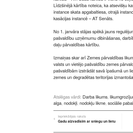
Līdzšinējā kārtība noteica, ka atsevišķu ka
instance skata apgabaltiesa, otrajā instanc
kasācijas instancē – AT Senāts.
No 1. janvāra stājas spēkā jauns regulējum
pašvaldību uzņēmumu dibināšanas, darbības
daļu pārvaldības kārtību.
Izmaiņas skar arī Zemes pārvaldības likum
valsts un vietējo pašvaldību zemes pārval
pašvaldībām izstrādāt savā īpašumā un l
zemes un degradētas teritorijas izmantoša
Atslēgas vārdi:
Darba likums
,
likumgrozīju
alga
,
nodokļi
,
nodokļu likme
,
sociālie pabal
Iepriekšējais raksts
Gadu aizvadīsim ar sniegu un lietu