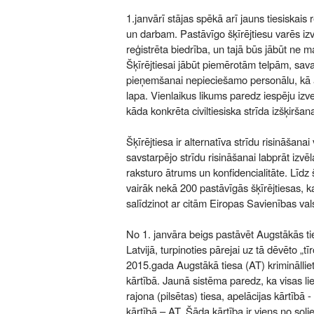
1.janvārī stājas spēkā arī jauns tiesiskais 
un darbam. Pastāvīgo šķīrējtiesu varēs i
reģistrēta biedrība, un tajā būs jābūt ne 
Šķīrējtiesai jābūt piemērotām telpām, sava
pieņemšanai nepieciešamo personālu, kā a
lapa. Vienlaikus likums paredz iespēju izve
kāda konkrēta civiltiesiska strīda izšķiršana
Šķīrējtiesa ir alternatīva strīdu risināšanai
savstarpējo strīdu risināšanai labprāt izvē
raksturo ātrums un konfidencialitāte. Līdz š
vairāk nekā 200 pastāvīgās šķīrējtiesas, k
salīdzinot ar citām Eiropas Savienības val
No 1. janvāra beigs pastāvēt Augstākās tie
Latvijā, turpinoties pārejai uz tā dēvēto „t
2015.gada Augstākā tiesa (AT) kriminālliet
kārtībā. Jaunā sistēma paredz, ka visas lie
rajona (pilsētas) tiesa, apelācijas kārtībā 
kārtībā – AT. Šāda kārtība ir viens no soļie