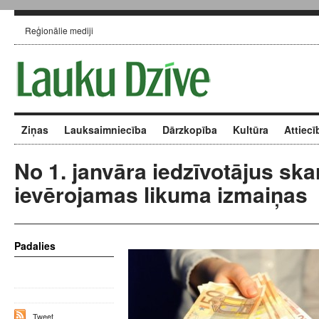
Reģionālie mediji
Ziņas
Lauksaimniecība
Dārzkopība
Kultūra
Attiecī
No 1. janvāra iedzīvotājus ska
ievērojamas likuma izmaiņas
Padalies
Tweet