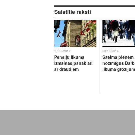
Saistītie raksti
17/05/2012
23/10/2014
Pensiju likuma
Saeima pieņem
izmaiņas panāk arī
nozīmīgus Darb
ar draudiem
likuma grozīju