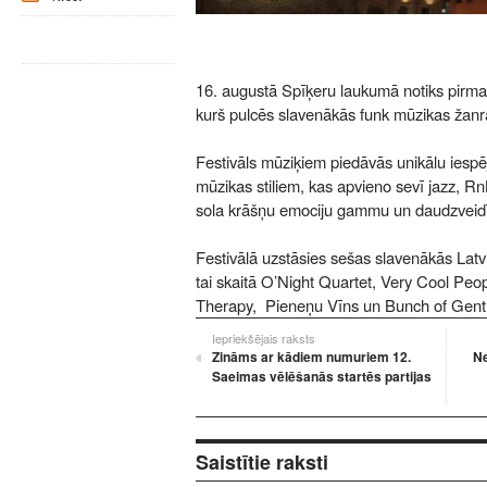
16. augustā Spīķeru laukumā notiks pirmai
kurš pulcēs slavenākās funk mūzikas žanra 
Festivāls mūziķiem piedāvās unikālu iespē
mūzikas stiliem, kas apvieno sevī jazz, Rn
sola krāšņu emociju gammu un daudzvei
Festivālā uzstāsies sešas slavenākās Latv
tai skaitā O’Night Quartet, Very Cool Peo
Therapy, Pieneņu Vīns un Bunch of Gent
Iepriekšējais raksts
Zināms ar kādiem numuriem 12.
Ne
Saeimas vēlēšanās startēs partijas
Saistītie raksti