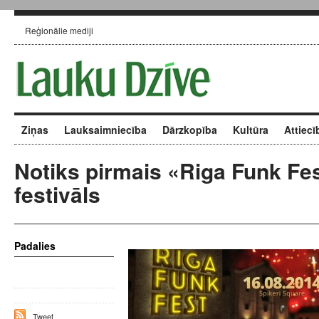
Reģionālie mediji
Ziņas
Lauksaimniecība
Dārzkopība
Kultūra
Attiecī
Notiks pirmais «Riga Funk Fe
festivāls
Padalies
Tweet