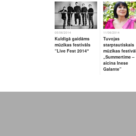
05/06/2014
11/06/2014
Kuldīgā gaidāms
Tuvojas
mūzikas festivāls
starptautiskais
“Live Fest 2014″
mūzikas festivā
„Summertime –
aicina Inese
Galante”