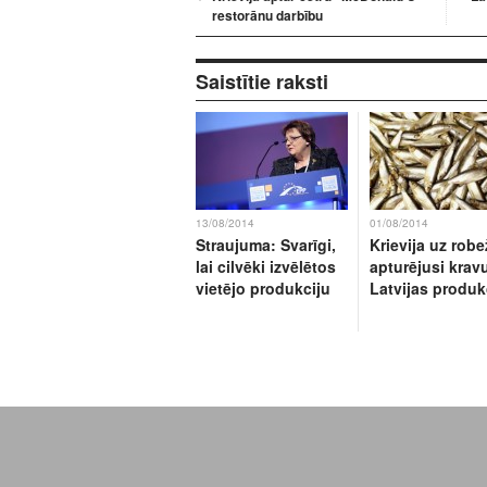
restorānu darbību
Saistītie raksti
13/08/2014
01/08/2014
Straujuma: Svarīgi,
Krievija uz rob
lai cilvēki izvēlētos
apturējusi kravu
vietējo produkciju
Latvijas produk