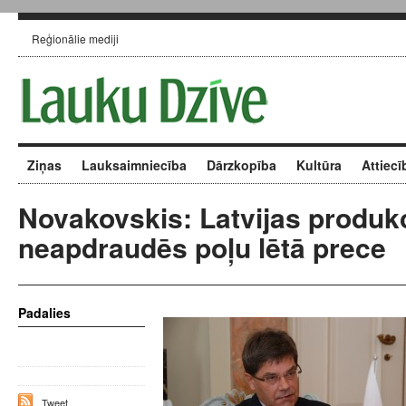
Reģionālie mediji
Ziņas
Lauksaimniecība
Dārzkopība
Kultūra
Attiecī
Novakovskis: Latvijas produkc
neapdraudēs poļu lētā prece
Padalies
Tweet