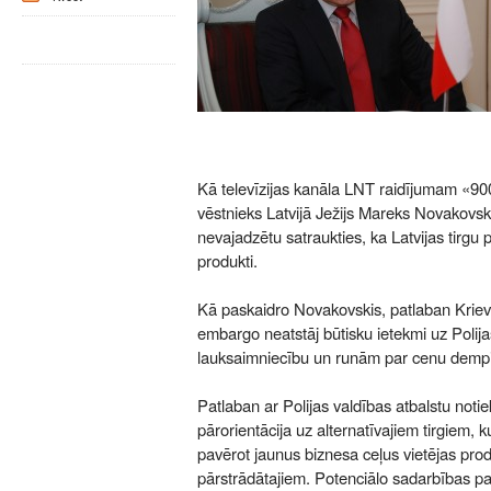
Kā televīzijas kanāla LNT raidījumam «90
vēstnieks Latvijā Ježijs Mareks Novakovski
nevajadzētu satraukties, ka Latvijas tirgu p
produkti.
Kā paskaidro Novakovskis, patlaban Krievij
embargo neatstāj būtisku ietekmi uz Poli
lauksaimniecību un runām par cenu demp
Patlaban ar Polijas valdības atbalstu noti
pārorientācija uz alternatīvajiem tirgiem, ku
pavērot jaunus biznesa ceļus vietējas prod
pārstrādātajiem. Potenciālo sadarbības par