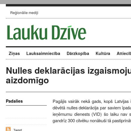
Reģionālie mediji
Ziņas
Lauksaimniecība
Dārzkopība
Kultūra
Attiecī
Nulles deklarācijas izgaismoj
aizdomīgo
Padalies
Pagājis vairāk nekā gads, kopš Latvijas i
dēvētā nulles deklarācija par saviem īpa
ieņēmumu dienests (VID) šo laiku nav sēd
gandrīz 300 cilvēku nonākuši tā pastiprin
Tweet