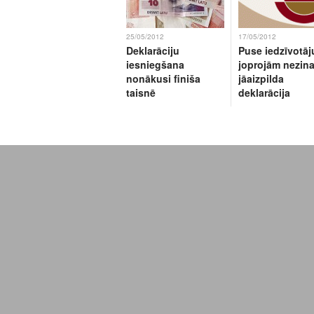
25/05/2012
17/05/2012
Deklarāciju
Puse iedzīvotāj
iesniegšana
joprojām nezina
nonākusi finiša
jāaizpilda
taisnē
deklarācija