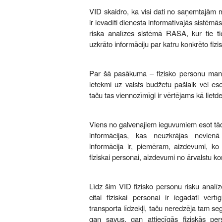
VID skaidro, ka visi dati no saņemtajām 
ir ievadīti dienesta informatīvajās sistēmās
riska analīzes sistēmā RASA, kur tie ti
uzkrāto informāciju par katru konkrēto fiz
Par šā pasākuma – fizisko personu mant
ietekmi uz valsts budžetu pašlaik vēl eso
taču tas viennozīmīgi ir vērtējams kā lietde
Viens no galvenajiem ieguvumiem esot tāds
informācijas, kas neuzkrājas nevienā
informācija ir, piemēram, aizdevumi, ko 
fiziskai personai, aizdevumi no ārvalstu ko
Līdz šim VID fizisko personu risku analīz
citai fiziskai personai ir iegādāti vērt
transporta līdzekļi, taču neredzēja tam se
gan savus, gan attiecīgās fiziskās per