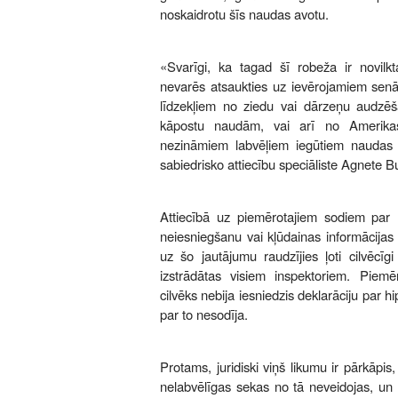
noskaidrotu šīs naudas avotu.
«Svarīgi, ka tagad šī robeža ir novilkt
nevarēs atsaukties uz ievērojamiem sen
līdzekļiem no ziedu vai dārzeņu audzēš
kāpostu naudām, vai arī no Amerika
nezināmiem labvēļiem iegūtiem naudas l
sabiedrisko attiecību speciāliste Agnete B
Attiecībā uz piemērotajiem sodiem par m
neiesniegšanu vai kļūdainas informācijas
uz šo jautājumu raudzījies ļoti cilvēcīgi
izstrādātas visiem inspektoriem. Pie
cilvēks nebija iesniedzis deklarāciju par h
par to nesodīja.
Protams, juridiski viņš likumu ir pārkāpi
nelabvēlīgas sekas no tā neveidojas, un š