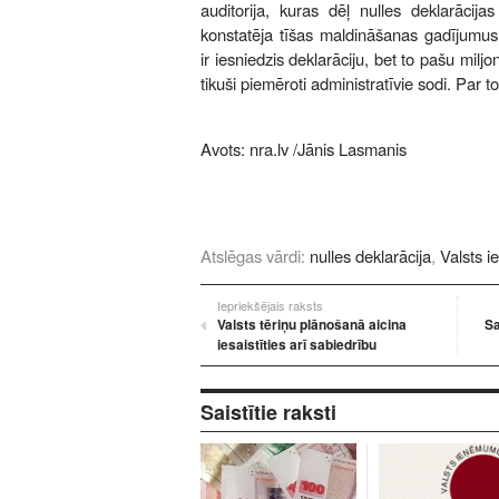
auditorija, kuras dēļ nulles deklarācija
konstatēja tīšas maldināšanas gadījumus
ir iesniedzis deklarāciju, bet to pašu milj
tikuši piemēroti administratīvie sodi. Par 
Avots:
nra.lv
/Jānis Lasmanis
Atslēgas vārdi:
nulles deklarācija
,
Valsts 
Iepriekšējais raksts
Valsts tēriņu plānošanā aicina
Sa
iesaistīties arī sabiedrību
Saistītie raksti