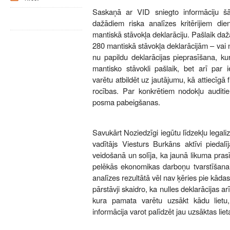
Saskaņā ar VID sniegto informāciju š
dažādiem riska analīzes kritērijiem diene
mantiskā stāvokļa deklarāciju. Pašlaik daž
280 mantiskā stāvokļa deklarācijām – vai 
nu papildu deklarācijas pieprasīšana, kur
mantisko stāvokli pašlaik, bet arī par i
varētu atbildēt uz jautājumu, kā attiecīgā 
rocības. Par konkrētiem nodokļu auditi
posma pabeigšanas.
Savukārt Noziedzīgi iegūtu līdzekļu legaliz
vadītājs Viesturs Burkāns aktīvi piedalī
veidošanā un solīja, ka jaunā likuma pras
pelēkās ekonomikas darboņu tvarstīšanai
analīzes rezultātā vēl nav ķēries pie kāda
pārstāvji skaidro, ka nulles deklarācijas ar
kura pamata varētu uzsākt kādu lietu,
informācija varot palīdzēt jau uzsāktas lie