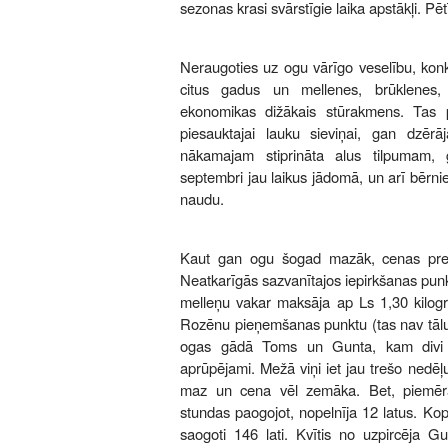
sezonas krasi svārstīgie laika apstākļi. Pēt
Neraugoties uz ogu vārīgo veselību, k
citus gadus un mellenes, brūklenes, 
ekonomikas dižākais stūrakmens. Tas p
piesauktajai lauku sieviņai, gan dzērā
nākamajam stiprināta alus tilpumam
septembri jau laikus jādomā, un arī bērni
naudu.
Kaut gan ogu šogad mazāk, cenas pretē
Neatkarīgās sazvanītajos iepirkšanas pu
melleņu vakar maksāja ap Ls 1,30 kilo
Rozēnu pieņemšanas punktu (tas nav tālu
ogas gādā Toms un Gunta, kam divi ma
aprūpējami. Mežā viņi iet jau trešo nedē
maz un cena vēl zemāka. Bet, piemēr
stundas paogojot, nopelnīja 12 latus. 
saogoti 146 lati. Kvītis no uzpircēja G