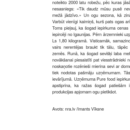
noteikto 2000 latu robežu, pēc kuras jās
nesasniegs: «Tik daudz mūsu pusē nev
mežā jādzīvo.» Un ogu sezona, kā zinām
Varbūt vienīgi kaimiņš, kurš pats ogas ar
Toms pieļauj, ka šogad iepirkuma cenas k
iepircēji no Igaunijas. Pērn ārzemnieki u
Ls 1,80 kilogramā. Visticamāk, samazi
vairs nerentējas braukt tik tālu, tāpēc
zemēs. Runā, ka šogad sevišķi laba mel
novākšanai piesaistīti pat viesstrādnieki 
noskaņotie rozēnieši mierina sevi ar dom
tiek nodotas pašmāju uzņēmumam. Tās 
ievārījumā. Uzņēmuma Pure food iepirkum
apstiprina, ka ražas šogad patiešām 
produkcijas apjomam ogu pietikšot.
Avots:
nra.lv
/Imants Vīksne