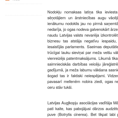
Nodokļu nomaksas latiņa tika ieviest
sēņotājiem un ārstniecības augu vācēj
ienākumu nodoklis jau no pirmā saņemtā 
nedarīja, jo ogas nodeva galvenokārt ārz
naudu Latvijas valsts nevarēja izkontrolē
biznesu tas atstāja negatīvu iespaidu
iesaistījās parlaments. Saeimas deputāt
trūcīgai lauku sieviņai par meža velšu vā
vienreizējs patentmaksājums. Likumā tika 
saimnieciskās darbības veicēju jāreģistr
gadījumā, ja meža labumu vākšana sasnie
šogad tas ir faktiski neiespējami. Vidz
pavasarī mellenēm nobira ziedi, ogas ne
ceru stāv tukši.
Latvijas Augļkopju asociācijas vadītāja Mā
pati kaite, kas pabojājusi dārzos audzē
puve (Botrytis cinerea). Bet tikpat labi