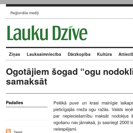
Reģionālie mediji
Ziņas
Lauksaimniecība
Dārzkopība
Kultūra
Attiecī
Ogotājiem šogad “ogu nodokl
samaksāt
Padalies
Pelēkā puve un krasi mainīgie laikapstā
pieticīgajās meža ogu ražās. Valsts ie
par nepieciešamību maksāt nodokļus 
ogošanu nav jāmaksā, jo sasniegt 2000 la
neiespējami.
Tweet