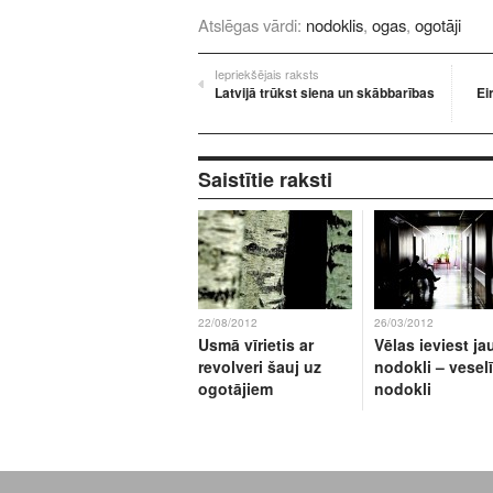
Atslēgas vārdi:
nodoklis
,
ogas
,
ogotāji
Iepriekšējais raksts
Latvijā trūkst siena un skābbarības
Ei
Saistītie raksti
22/08/2012
26/03/2012
Usmā vīrietis ar
Vēlas ieviest j
revolveri šauj uz
nodokli – vesel
ogotājiem
nodokli