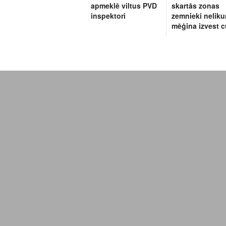
apmeklē viltus PVD
skartās zonas
inspektori
zemnieki neliku
mēģina izvest 