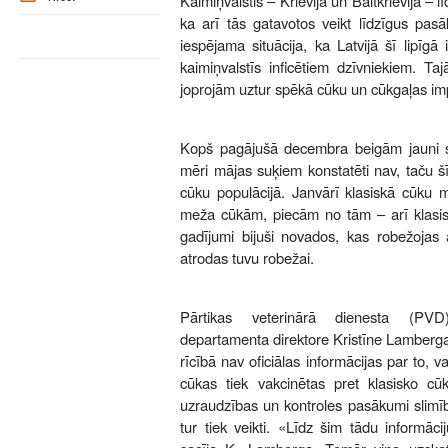
Kaimiņvalstis – Krievija un Baltkrievija – l
ka arī tās gatavotos veikt līdzīgus pasā
iespējama situācija, ka Latvijā šī lipīgā
kaimiņvalstīs inficētiem dzīvniekiem. Ta
joprojām uztur spēkā cūku un cūkgaļas imp
Kopš pagājušā decembra beigām jauni s
mēri mājas suķiem konstatēti nav, taču šī
cūku populācijā. Janvārī klasiskā cūku m
meža cūkām, piecām no tām – arī klasisk
gadījumi bijuši novados, kas robežojas a
atrodas tuvu robežai.
Pārtikas veterinārā dienesta (PVD
departamenta direktore Kristīne Lamberga
rīcībā nav oficiālas informācijas par to, v
cūkas tiek vakcinētas pret klasisko cū
uzraudzības un kontroles pasākumi slimīb
tur tiek veikti. «Līdz šim tādu informāc