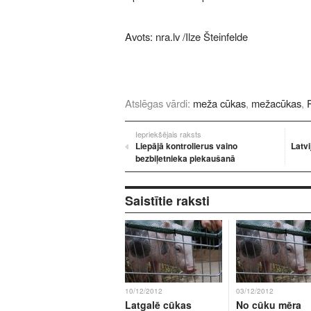
Avots:
nra.lv
/Ilze Šteinfelde
Atslēgas vārdi:
meža cūkas
,
mežacūkas
,
Iepriekšējais raksts
Liepājā kontrolierus vaino
Latvi
bezbiļetnieka piekaušanā
Saistītie raksti
10/12/2012
03/12/2012
Latgalē cūkas
No cūku mēra