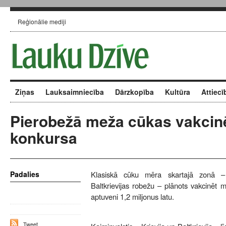
Reģionālie mediji
Ziņas
Lauksaimniecība
Dārzkopība
Kultūra
Attiecī
Pierobežā meža cūkas vakcin
konkursa
Padalies
Klasiskā cūku mēra skartajā zonā –
Baltkrievijas robežu – plānots vakcinēt 
aptuveni 1,2 miljonus latu.
Tweet