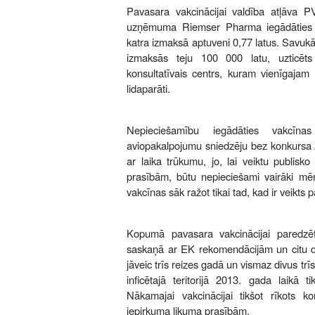
Pavasara vakcinācijai valdība atļāva 
uzņēmuma Riemser Pharma iegādāties
katra izmaksā aptuveni 0,77 latus. Savukā
izmaksās teju 100 000 latu, uzticēt
konsultatīvais centrs, kuram vienīgajam L
lidaparāti.
Nepieciešamību iegādāties vakcīn
aviopakalpojumu sniedzēju bez konkursa 
ar laika trūkumu, jo, lai veiktu publisk
prasībām, būtu nepieciešami vairāki mē
vakcīnas sāk ražot tikai tad, kad ir veikts 
Kopumā pavasara vakcinācijai paredzē
saskaņā ar EK rekomendācijām un citu dal
jāveic trīs reizes gadā un vismaz divus trī
inficētajā teritorijā 2013. gada laikā 
Nākamajai vakcinācijai tikšot rīkots 
iepirkuma likuma prasībām.