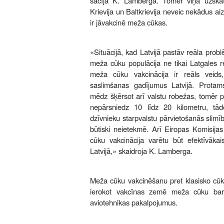
sacīja K. Lamberga. Tomēr viņa uzskat
Krievija un Baltkrievija neveic nekādus a
ir jāvakcinē meža cūkas.
«Situācijā, kad Latvijā pastāv reāla pro
meža cūku populācija ne tikai Latgales reģ
meža cūku vakcinācija ir reāls veids
saslimšanas gadījumus Latvijā. Protam
mēdz šķērsot arī valstu robežas, tomēr p
nepārsniedz 10 līdz 20 kilometru, tād
dzīvnieku starpvalstu pārvietošanās sli
būtiski neietekmē. Arī Eiropas Komisijas
cūku vakcinācija varētu būt efektīvākai
Latvijā,» skaidroja K. Lamberga.
Meža cūku vakcinēšanu pret klasisko cūku
ierokot vakcīnas zemē meža cūku baro
aviotehnikas pakalpojumus.