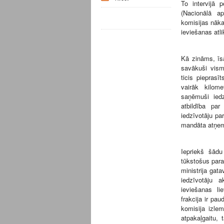
To intervijā 
(Nacionālā a
komisijas nāka
ieviešanas atl
Kā zināms, īsā
savākuši vism
ticis pieprasī
vairāk kilome
saņēmuši iedz
atbildība pa
iedzīvotāju pa
mandāta atņem
Iepriekš šādu
tūkstošus parak
ministrija gat
iedzīvotāju a
ieviešanas li
frakcija ir pa
komisija izle
atpakaļgaitu, 