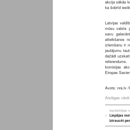
akcija sākās k
ka šobrīd ieslē
Latvijas valdī
mūsu valsts g
savu galavār
atteikšanos n
izlemšanu ir n
jautājumu taut
dažādi uzskati
referendums.
komisijas akce
Eiropas Savien
Avots:
nra.lv
/I
Atslēgas vārdi
Iepriekšējais 
Liepājas me
iztraucēt pe