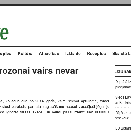
kopība
Kultūra
Attiecības
Izklaide
Receptes
Skaistā L
rozonai vairs nevar
Jaunāk
Digitālā i
pieejama
Slēgs Lat
ens, ko sauc eiro no 2014. gada, vairs neesot apturams, tomēr
ar Baltkri
kstoši parakstu par lata saglabāšanu neesot zaudējuši jēgu, jo
ķiem ignorēt tautas skepsi un vēlmi pašai izlemt sev būtiskus
Rīgā un J
festivāls”
LU Botāni