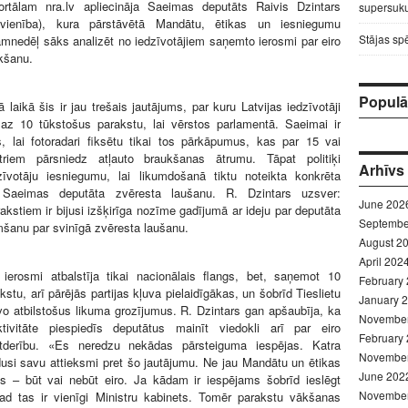
portālam nra.lv apliecināja Saeimas deputāts Raivis Dzintars
supersuku
pvienība), kura pārstāvētā Mandātu, ētikas un iesniegumu
Stājas sp
mnedēļ sāks analizēt no iedzīvotājiem saņemto ierosmi par eiro
ikšanu.
Populār
 laikā šis ir jau trešais jautājums, par kuru Latvijas iedzīvotāji
az 10 tūkstošus parakstu, lai vērstos parlamentā. Saeimai ir
ts, lai fotoradari fiksētu tikai tos pārkāpumus, kas par 15 vai
triem pārsniedz atļauto braukšanas ātrumu. Tāpat politiķi
Arhīvs
īvotāju iesniegumu, lai likumdošanā tiktu noteikta konkrēta
r Saeimas deputāta zvēresta laušanu. R. Dzintars uzsver:
June 202
rakstiem ir bijusi izšķirīga nozīme gadījumā ar ideju par deputāta
Septembe
šanu par svinīgā zvēresta laušanu.
August 2
April 202
 ierosmi atbalstīja tikai nacionālais flangs, bet, saņemot 10
February
stu, arī pārējās partijas kļuva pielaidīgākas, un šobrīd Tieslietu
January 
avo atbilstošus likuma grozījumus. R. Dzintars gan apšaubīja, ka
Novembe
ktivitāte piespiedīs deputātus mainīt viedokli arī par eiro
February
etderību. «Es neredzu nekādas pārsteiguma iespējas. Katra
Novembe
udusi savu attieksmi pret šo jautājumu. Ne jau Mandātu un ētikas
June 202
ms – būt vai nebūt eiro. Ja kādam ir iespējams šobrīd ieslēgt
Novembe
tad tas ir vienīgi Ministru kabinets. Tomēr parakstu vākšanas