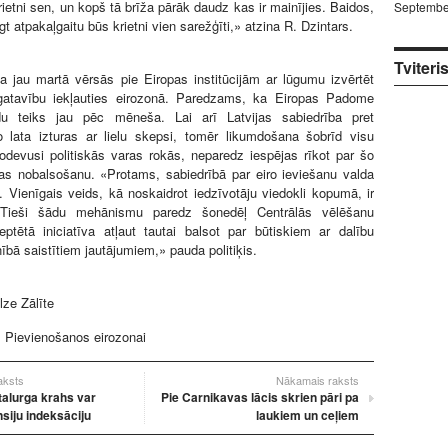
rietni sen, un kopš tā brīža pārāk daudz kas ir mainījies. Baidos,
Septembe
gt atpakaļgaitu būs krietni vien sarežģīti,» atzina R. Dzintars.
Tviteri
ba jau martā vērsās pie Eiropas institūcijām ar lūgumu izvērtēt
atavību iekļauties eirozonā. Paredzams, ka Eiropas Padome
du teiks jau pēc mēneša. Lai arī Latvijas sabiedrība pret
o lata izturas ar lielu skepsi, tomēr likumdošana šobrīd visu
odevusi politiskās varas rokās, neparedz iespējas rīkot par šo
as nobalsošanu. «Protams, sabiedrībā par eiro ieviešanu valda
. Vienīgais veids, kā noskaidrot iedzīvotāju viedokli kopumā, ir
 Tieši šādu mehānismu paredz šonedēļ Centrālās vēlēšanu
ptētā iniciatīva atļaut tautai balsot par būtiskiem ar dalību
ībā saistītiem jautājumiem,» pauda politiķis.
lze Zālīte
:
Pievienošanos eirozonai
raksts
Nākamais raksts
talurga krahs var
Pie Carnikavas lācis skrien pāri pa
nsiju indeksāciju
laukiem un ceļiem